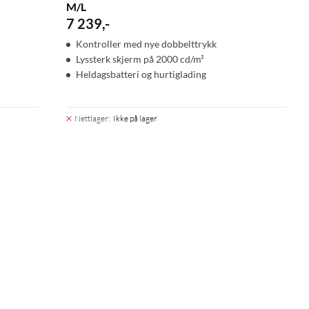
M/L
7 239
,
-
Kontroller med nye dobbelttrykk
Lyssterk skjerm på 2000 cd/m²
Heldagsbatteri og hurtiglading
Nettlager
:
Ikke på lager