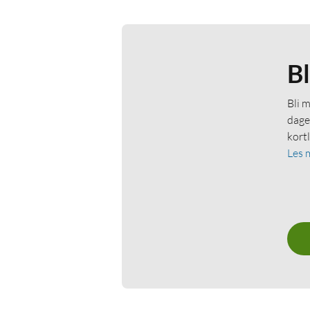
B
Bli 
dage
kort
Les 