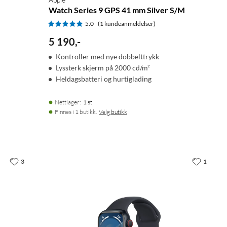
Watch Series 9 GPS 41 mm Silver S/M
5.0
(1 kundeanmeldelser)
5 190
,
-
Kontroller med nye dobbelttrykk
Lyssterk skjerm på 2000 cd/m²
Heldagsbatteri og hurtiglading
Nettlager
:
1 st
Finnes i 1 butikk.
Velg butikk
3
1