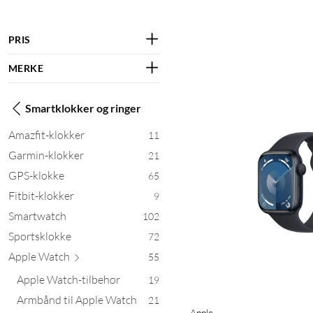
PRIS
MERKE
Smartklokker og ringer
Amazfit-klokker
11
Garmin-klokker
21
GPS-klokke
65
Fitbit-klokker
9
Smartwatch
102
Sportsklokke
72
Apple
Watch
55
Apple Watch-tilbehør
19
Armbånd til Apple Watch
21
Apple