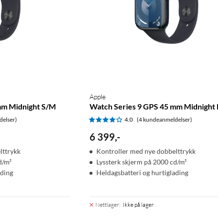
Apple
mm Midnight S/M
Watch Series 9 GPS 45 mm Midnight
delser)
4.0
(4 kundeanmeldelser)
6 399
,
-
lttrykk
Kontroller med nye dobbelttrykk
d/m²
Lyssterk skjerm på 2000 cd/m²
ading
Heldagsbatteri og hurtiglading
Nettlager
:
Ikke på lager