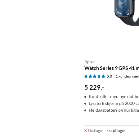
Apple
Watch Series 9 GPS 41 
5.0
(1 kundeanmel
5 229
,
-
Kontroller med nye dobbe
Lyssterk skjerm på 2000 c
Heldagsbatteri og hurtigl
Nettlager
:
Ikke på lager