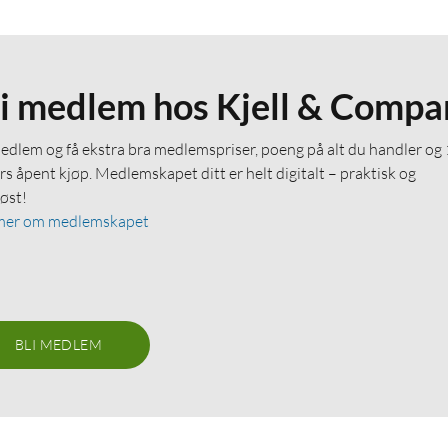
li medlem hos Kjell & Compa
medlem og få ekstra bra medlemspriser, poeng på alt du handler og
rs åpent kjøp. Medlemskapet ditt er helt digitalt – praktisk og
løst!
mer om medlemskapet
BLI MEDLEM