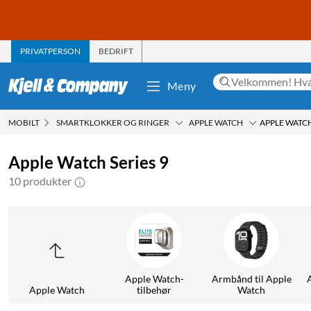
PRIVATPERSON
BEDRIFT
Meny
MOBILT
SMARTKLOKKER OG RINGER
APPLE WATCH
APPLE WATCH
Apple Watch Series 9
10 produkter
Apple Watch-
Armbånd til Apple
Apple Watch
tilbehør
Watch