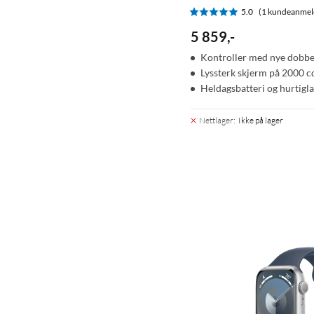
5.0
(1 kundeanmel
5 859
,
-
Kontroller med nye dobbe
Lyssterk skjerm på 2000 c
Heldagsbatteri og hurtigl
Nettlager
:
Ikke på lager