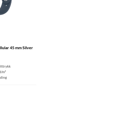
lular 45 mm Silver
lttrykk
d/m²
ading