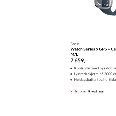
Apple
Watch Series 9 GPS + Cel
M/L
7 659
,
-
Kontroller med nye dobbe
Lyssterk skjerm på 2000 c
Heldagsbatteri og hurtigl
Nettlager
:
Ikke på lager