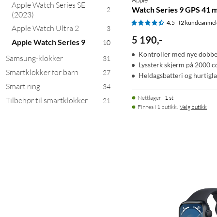
Apple Watch Series SE
Watch Series 9 GPS 41 
2
(2023)
4.5
(2 kundeanmel
Apple Watch Ultra 2
3
5 190
,
-
Apple Watch Series 9
10
Kontroller med nye dobbe
Samsung-klokker
31
Lyssterk skjerm på 2000 c
Smartklokker for barn
27
Heldagsbatteri og hurtigl
Smart ring
34
Nettlager
:
1 st
Tilbehør til smartklokker
21
Finnes i 1 butikk.
Velg butikk