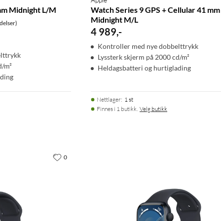
mm Midnight L/M
Watch Series 9 GPS + Cellular 41 mm
Midnight M/L
delser)
4 989
,
-
Kontroller med nye dobbelttrykk
lttrykk
Lyssterk skjerm på 2000 cd/m²
d/m²
Heldagsbatteri og hurtiglading
ading
Nettlager
:
1 st
Finnes i 1 butikk.
Velg butikk
0