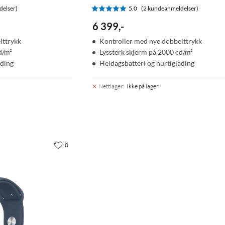
delser)
5.0
(2 kundeanmeldelser)
6 399
,
-
lttrykk
Kontroller med nye dobbelttrykk
d/m²
Lyssterk skjerm på 2000 cd/m²
ading
Heldagsbatteri og hurtiglading
Nettlager
:
Ikke på lager
0