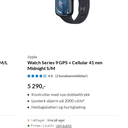
Apple
 M/L
Watch Series 9 GPS + Cellular 41 mm
Midnight S/M
4.0
(2 kundeanmeldelser)
5 290
,
-
Kontroller med nye dobbelttrykk
Lyssterk skjerm på 2000 cd/m²
Heldagsbatteri og hurtiglading
Nettlager
:
Ikke på lager
Finnes i 1 butikk.
Velg butikk