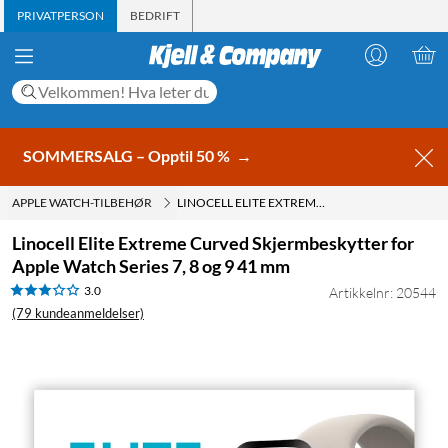
PRIVATPERSON
BEDRIFT
SOMMERSALG – Opptil 50 %
→
APPLE WATCH-TILBEHØR
LINOCELL ELITE EXTREME CURVED SKJERMBESKYTTER FOR APPLE WATCH SERIES 7, 8 OG 9 41 MM
Linocell Elite Extreme Curved Skjermbeskytter for
Apple Watch Series 7, 8 og 9 41 mm
3.0
Artikkelnr: 20544
(79 kundeanmeldelser)