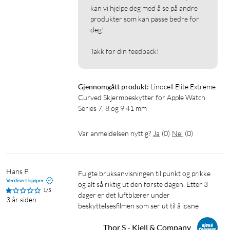
kan vi hjelpe deg med å se på andre 
produkter som kan passe bedre for 
deg!

Takk for din feedback!
Gjennomgått produkt:
Linocell Elite Extreme 
Curved Skjermbeskytter for Apple Watch 
Series 7, 8 og 9 41 mm
Var anmeldelsen nyttig?
Ja
(
0
)
Nei
(
0
)
Hans P
Fulgte bruksanvisningen til punkt og prikke 
Verifisert kjøper
og alt så riktig ut den første dagen. Etter 3 
1/5
dager er det luftblærer under 
3 år siden
beskyttelsesfilmen som ser ut til å løsne
Thor S - Kjell & Company