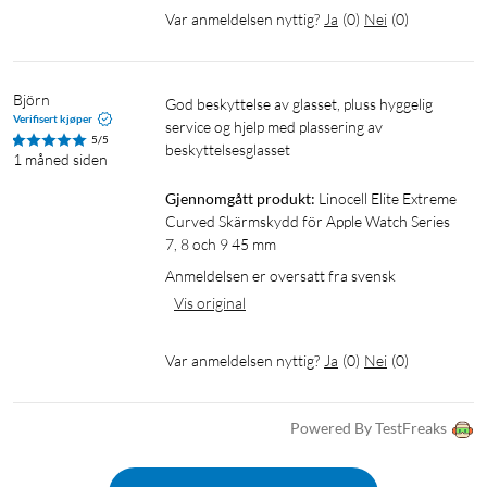
Var anmeldelsen nyttig?
Ja
(
0
)
Nei
(
0
)
Björn
God beskyttelse av glasset, pluss hyggelig 
Verifisert kjøper
service og hjelp med plassering av 
5/5
beskyttelsesglasset
1 måned siden
Gjennomgått produkt:
Linocell Elite Extreme 
Curved Skärmskydd för Apple Watch Series 
7, 8 och 9 45 mm
Anmeldelsen er oversatt fra svensk
Vis original
Var anmeldelsen nyttig?
Ja
(
0
)
Nei
(
0
)
Powered By TestFreaks