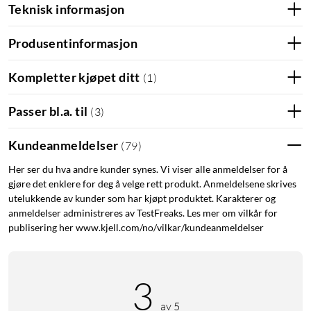
Mikrofiberduk
Teknisk informasjon
Rengjøringsmiddel
Støvfjerner
Produsentinformasjon
Kompletter kjøpet ditt
(
1
)
Passer bl.a. til
(
3
)
Kundeanmeldelser
(
79
)
Her ser du hva andre kunder synes. Vi viser alle anmeldelser for å
gjøre det enklere for deg å velge rett produkt. Anmeldelsene skrives
utelukkende av kunder som har kjøpt produktet. Karakterer og
anmeldelser administreres av TestFreaks. Les mer om vilkår for
publisering her www.kjell.com/no/vilkar/kundeanmeldelser
3
av 5