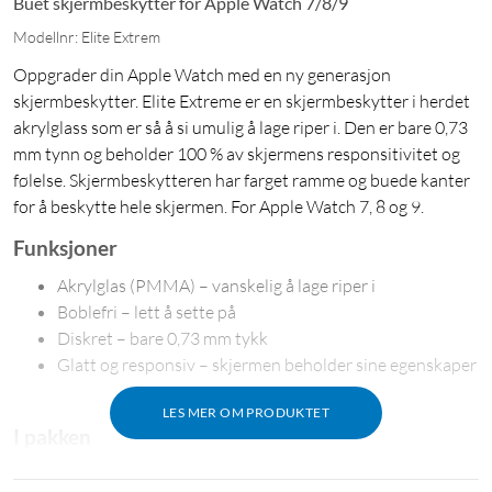
Buet skjermbeskytter for Apple Watch 7/8/9
Modellnr: Elite Extrem
Oppgrader din Apple Watch med en ny generasjon
skjermbeskytter. Elite Extreme er en skjermbeskytter i herdet
akrylglass som er så å si umulig å lage riper i. Den er bare 0,73
mm tynn og beholder 100 % av skjermens responsitivitet og
følelse. Skjermbeskytteren har farget ramme og buede kanter
for å beskytte hele skjermen. For Apple Watch 7, 8 og 9.
Funksjoner
Akrylglas (PMMA) – vanskelig å lage riper i
Boblefri – lett å sette på
Diskret – bare 0,73 mm tykk
Glatt og responsiv – skjermen beholder sine egenskaper
LES MER OM PRODUKTET
I pakken
Skjermbeskytter i akrylglass