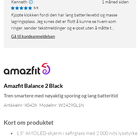
Kenneth
1 måned siden
5/5
Kjøpte klokken fordi den har lang batterilevetid og masse
lagringsplass. Jeg synes det er flott å kunne se hvem som
ringer, sender tekstmeldinger og e-post uten å måtte t...
Gå til kundeanmeldelsen
Amazfit Balance 2 Black
Tren smartere med nøyaktig sporing og lang batteritid
Artikkelnr: 80428
Modellnr: W2429GL1N
Kort om produktet
1,5" AMOLED-skjerm i safirglass med 2 000 nits lysstyrke