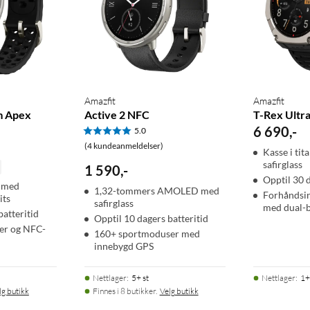
Amazfit
Amazfit
m Apex
Active 2 NFC
T-Rex Ultra
6 690
,
-
5.0
(4 kundeanmeldelser)
Kasse i tit
safirglass
1 590
,
-
Opptil 30 d
 med
1,32-tommers AMOLED med
Forhåndsin
its
safirglass
med dual-
batteritid
Opptil 10 dagers batteritid
er og NFC-
160+ sportmoduser med
innebygd GPS
Nettlager
:
5+ st
Nettlager
:
1+
lg butikk
Finnes i 8 butikker.
Velg butikk