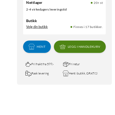
Nettlager
20+ st
2-4 virkedagers leveringstid
Butikk
Velg din butikk
Finnes i 17 butikker.
HENT
LEGG I HANDLEKURV
Fri frakt fra 599,-
Fri retur
Rask levering
Hent i butikk, GRATIS!