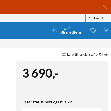
Butikker
Logg på
Bli medlem
Legg til handleliste
0 liker
3 690
,
-
Lagerstatus nett og i butikk