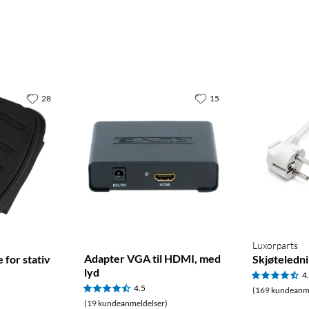
28
15
Luxorparts
Adapter VGA til HDMI, med
 for stativ
Skjøteledni
lyd
4
4.5
(169 kundeanme
(19 kundeanmeldelser)