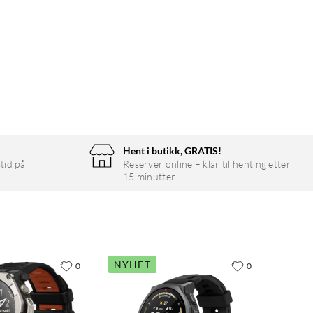
Hent i butikk, GRATIS!
tid på
Reserver online – klar til henting etter
15 minutter
NYHET
0
0