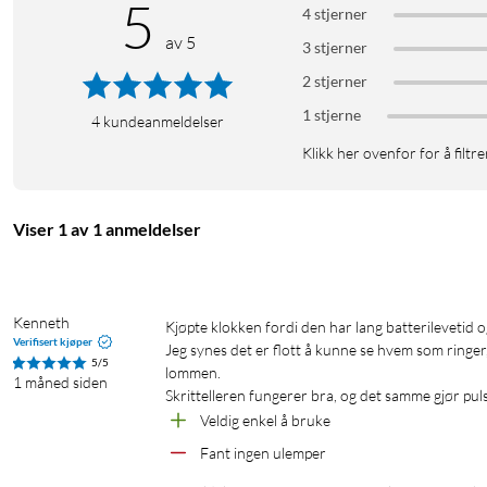
5
4 stjerner
BioTracker-sensoren måler puls, oksygenmetning i blodet, hudt
av 5
søvnfaser, REM-søvn og pustekvalitet. BioCharge viser hvor godt 
3 stjerner
2 stjerner
Oppkoblet på håndleddet
1 stjerne
4
kundeanmeldelser
Bluetooth 5.2 og wifi holder klokken synkronisert med telefone
Klikk her ovenfor for å filtre
direkte på håndleddet. Zepp Pay med NFC gjør det mulig å betal
Spesifikasjoner
Viser 1 av 1 anmeldelser
Skjerm: 1,5" AMOLED, 480 × 480 px, 323 ppi
Lysstyrke: 2 000 nits
Glass: Safirglass
Kenneth
Kjøpte klokken fordi den har lang batterilevetid og masse lagringsplass.

Kasse: Aluminium og glassfiberforsterket polymer
Verifisert kjøper
Jeg synes det er flott å kunne se hvem som ringer
Mål: 47,4 × 47,4 × 12,3 mm
5/5
lommen.

Vekt: 43 g (uten armbånd)
1 måned siden
Armbånd: Silikon, 22 mm, håndleddsomkrets 140–210 mm
Veldig enkel å bruke
Batteri: 658 mAh, opptil 21 dager
Fant ingen ulemper
GPS-batteritid: 33 t (nøyaktig modus), 67 t (strømsparemodus)