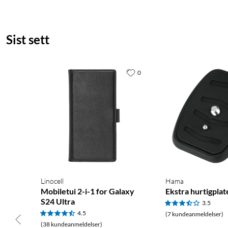
Sist sett
0
Linocell
Hama
Mobiletui 2-i-1 for Galaxy
Ekstra hurtigplate
S24 Ultra
3.5
4.5
(7 kundeanmeldelser)
(38 kundeanmeldelser)