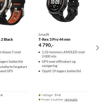
Amazfit
 2 Black
T-Rex 3 Pro 44 mm
4 790
,
-
an klasse 5 med
1,32-tommers AMOLED med
3 000 nits
agers batteritid
GPS med offlinekart og
navigering
stallerte fargekart
band GPS
Opptil 19 dagers batteritid
 st
Nettlager
:
5+ st
Finnes i 6 butikker.
Velg butikk