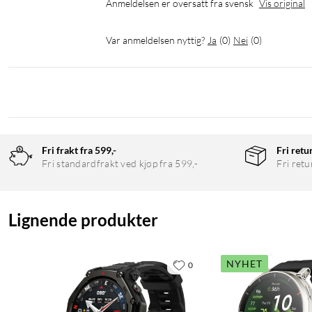
Tilkobling: Bluetooth 5.2, wifi, NFC
Anmeldelsen er oversatt fra svensk
Vis original
Satellittsystemer: GPS, GLONASS, Galileo
Sensorer: Puls, SpO2, temperatur, akselerometer, gyroskop, ba
Var anmeldelsen nyttig?
Ja
(
0
)
Nei
(
0
)
Vanntetthet: 10 ATM (100 m)
Kompatibilitet: Android 7.0+, iOS 15.0+
Operativsystem: Zepp OS 5.0
I pakken
1 × Klokke
Fri frakt fra 599,-
Fri retu
2 × Armbånd (silikon)
Fri standardfrakt ved kjøp fra 599,-
Fri retu
1 × Magnetisk ladepuck
1 × Bruksanvisning
Lignende produkter
NYHET
0