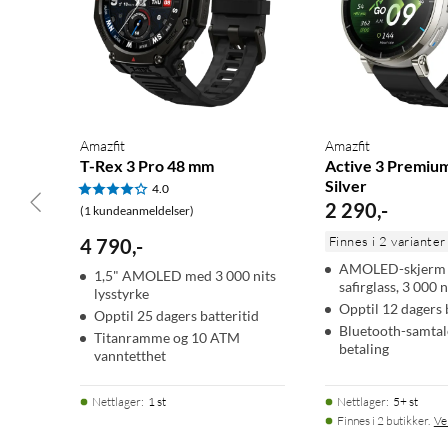
Amazfit
Amazfit
T-Rex 3 Pro 48 mm
Active 3 Premiu
Silver
4.0
2 290
,
-
(1 kundeanmeldelser)
Finnes i 2 varianter
4 790
,
-
AMOLED-skjerm
1,5" AMOLED med 3 000 nits
safirglass, 3 000 n
lysstyrke
Opptil 12 dagers 
Opptil 25 dagers batteritid
Bluetooth-samtal
Titanramme og 10 ATM
betaling
vanntetthet
Nettlager
:
1 st
Nettlager
:
5+ st
Finnes i 2 butikker.
Ve