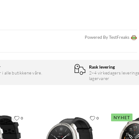
rometer, kompass
Powered By TestFreaks
r
Rask levering
r i alle butikkene våre.
2–4 virkedagers leverings
lagervarer
NYHET
0
0