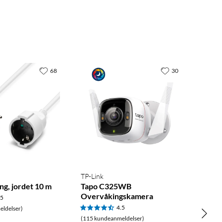
68
30
TP-Link
ng, jordet 10 m
Tapo C325WB
Overvåkingskamera
.5
4.5
ldelser)
(115 kundeanmeldelser)