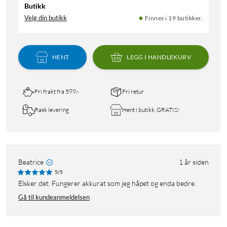
Butikk
Velg din butikk
Finnes i 19 butikker.
HENT
LEGG I HANDLEKURV
Fri frakt fra 599,-
Fri retur
Rask levering
Hent i butikk, GRATIS!
Beatrice
1 år siden
5/5
Elsker det. Fungerer akkurat som jeg håpet og enda bedre.
Gå til kundeanmeldelsen