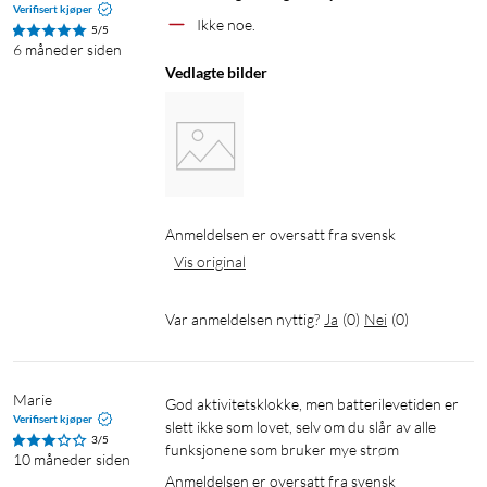
Verifisert kjøper
Varsler om for høy eller for lav puls
Ikke noe.
5/5
6 måneder siden
Lær å kjenne kroppen bedre med funksjonene for hjertehelse
Vedlagte bilder
– du kan føle deg trygg med varsler som forteller deg når
pulsen ligger over eller under de normale verdiene dine.
Viser oksygenmetning (SpO2)
Denne verdien angir prosentandelen av blodet ditt som er
mettet med, eller inneholder, oksygen. Charge 6 gjør det
Anmeldelsen er oversatt fra svensk
enkelt å registrere oksygenmetningen, slik at du kan få
Vis original
oversikt over viktige endringer i din egen velvære.
Var anmeldelsen nyttig?
Ja
(
0
)
Nei
(
0
)
Registrering av hudtemperatur
Mål hudtemperaturen hver natt for å se variasjoner i
normalverdiene, som kan skyldes omgivelser, aktivitet, fase i
Marie
God aktivitetsklokke, men batterilevetiden er 
menstruasjonssyklusen og andre faktorer.
Verifisert kjøper
slett ikke som lovet, selv om du slår av alle 
3/5
funksjonene som bruker mye strøm
10 måneder siden
Helseverdier
Anmeldelsen er oversatt fra svensk