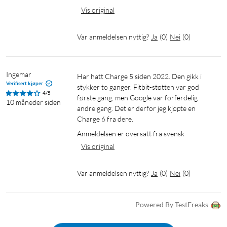
Registrer oksygenmetning i blodet (SpO2) samt pulsvariasjon,
Vis original
pustefrekvens, endringer i hudtemperatur og hvilepuls, slik at
du kan få rede på når verdiene ligger utenfor normalverdiene
Var anmeldelsen nyttig?
Ja
(
0
)
Nei
(
0
)
dine.
Vannbestandig
Ingemar
Har hatt Charge 5 siden 2022. Den gikk i 
Verifisert kjøper
stykker to ganger. Fitbit-støtten var god 
Charge 6 er vannbestandig ned til 50 meter. Det betyr at du
4/5
første gang, men Google var forferdelig 
kan svømme, svette og mer uten bekymringer.
10 måneder siden
andre gang. Det er derfor jeg kjøpte en 
Charge 6 fra dere.
Maksimer treningen med Premium
Anmeldelsen er oversatt fra svensk
Maksimer treningen med Fitbit Premium i 6 måneder. Få
Vis original
tilgang til pulsforhøyende treningsøkter ledet av Fitbits
fantastiske instruktører. Bruk Dagsform til å optimere
Var anmeldelsen nyttig?
Ja
(
0
)
Nei
(
0
)
treningen, og få anbefalte treningsøkter basert på poengene
dine.*
Powered By TestFreaks
*Bare for nye og tilbakevendende Premium-brukere.