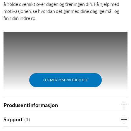
å holde oversikt over dagen og treningen din. Få hjelp med
motivasjonen, se hvordan det går med dine daglige mål, og
finn din indre ro.
LES MER OM PRODUKTET
Produsentinformasjon
Support
(
1
)
Prøveperiode på Fitbit Premium