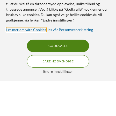
til at du skal få en skreddersydd opplevelse, unike tilbud og
tilpassede annonser. Ved å klikke på "Godta alle" godkjenner du
bruk av slike cookies. Du kan også velge hvilke cookies du vil
godkjenne, via lenken "Endre innstillinger".
Les mer om våre Cookies
,
les vår Personvernerklæring
GODTA ALLE
BARE NØDVENDIGE
Endre Innstillinger
Mibro Watch Lite 3 Pro Roségull
990,-
4/5
HENT
OVERVÅK