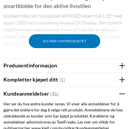
smartklokke for den aktive livsstilen
Klokken tilbyr en høyoppløst AMOLED-skjerm på 1,32" med
opptil 1000 nits lysstyrkeog Always-On Display. Den polerte
metallrammen med keramisk finsih gir klokken en ekslusiv
følelse, mens 5 ATM-klassifiseringen gjør at den taler nok til
LES MER OM PRODUKTET
både trening, dusj og svømming i ferskvann.
Trening & sport med presisjon
Produsentinformasjon
Med støtte for 150 sportsmoduser, inkludert svømming, HIIT
og løping, tilpasser klokken seg til alt fra daglig mosjon til med
Kompletter kjøpet ditt
(
1
)
strukturerte treningsøkter. En kraftig 10-aksers
bevegelsesensorchip samarbeider med støtten til fem GNSS-
Kundeanmeldelser
(
31
)
systemer (GPS, Beidou, GLONASS, Galileo og QZSS) for
nøyaktig sporing selv i krevende miljøer.
Her ser du hva andre kunder synes. Vi viser alle anmeldelser for å
gjøre det enklere for deg å velge rett produkt. Anmeldelsene skrives
Helseovervåkning døgnet rundt
utelukkende av kunder som har kjøpt produktet. Karakterer og
anmeldelser administreres av TestFreaks. Les mer om vilkår for
Klokken har kontroll på din helse med kontinuerlig
publisering her www.kjell.com/no/vilkar/kundeanmeldelser