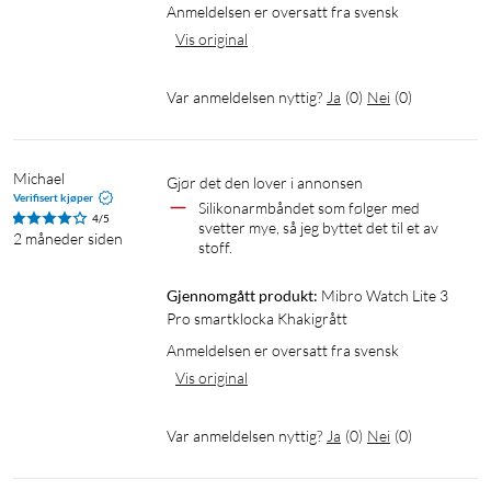
Anmeldelsen er oversatt fra svensk
Temperaturområde: 0 °C – 45 °C
Vis original
Kompatibilitet: Android 5.0+ og iOS 10.0+
Var anmeldelsen nyttig?
Ja
(
0
)
Nei
(
0
)
Michael
Gjør det den lover i annonsen
Verifisert kjøper
Silikonarmbåndet som følger med 
4/5
svetter mye, så jeg byttet det til et av 
2 måneder siden
stoff.
Gjennomgått produkt:
Mibro Watch Lite 3 
Pro smartklocka Khakigrått
Anmeldelsen er oversatt fra svensk
Vis original
Var anmeldelsen nyttig?
Ja
(
0
)
Nei
(
0
)