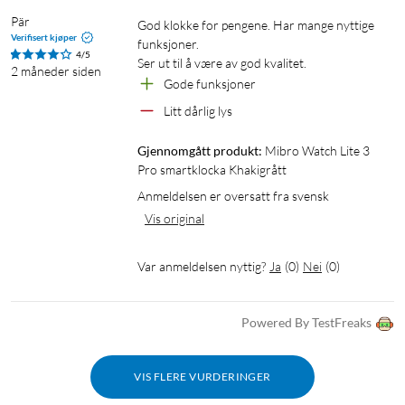
Pär
God klokke for pengene. Har mange nyttige 
Verifisert kjøper
funksjoner. 

4/5
Ser ut til å være av god kvalitet.
2 måneder siden
Gode funksjoner
Litt dårlig lys
Gjennomgått produkt:
Mibro Watch Lite 3 
Pro smartklocka Khakigrått
Anmeldelsen er oversatt fra svensk
Vis original
Var anmeldelsen nyttig?
Ja
(
0
)
Nei
(
0
)
Powered By TestFreaks
VIS FLERE VURDERINGER