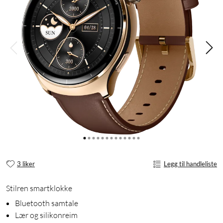
3 liker
Legg til handleliste
Stilren smartklokke
Bluetooth samtale
Lær og silikonreim