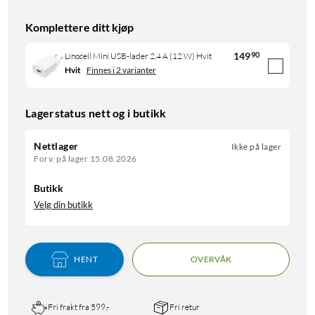
Komplettere ditt kjøp
149
90
Linocell Mini USB-lader 2,4 A (12 W) Hvit
Hvit
Finnes i 2 varianter
Lagerstatus nett og i butikk
Nettlager
Ikke på lager
Forv. på lager 15.08.2026
Butikk
Velg din butikk
HENT
OVERVÅK
Fri frakt fra 599,-
Fri retur