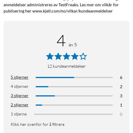
anmeldelser administreres av TestFreaks. Les mer om vilkår for
publisering her www.kjell.com/no/vilkar/kundeanmeldelser
4
av 5
12
kundeanmeldelser
5 stjerner
6
4 stjerner
2
3 stjerner
3
2 stjerner
1
1 stjerne
0
Klikk her ovenfor for å filtrere