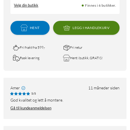
Velg din butikk
Finnes i 6 butikker.
HENT
LEGG I HANDLEKURV
Fri frakt fra 599,-
Fri retur
Rask levering
Hent i butikk, GRATIS!
Amer
11 måneder siden
5/5
God kvalitet og lett å montere.
Gå til kundeanmeldelsen