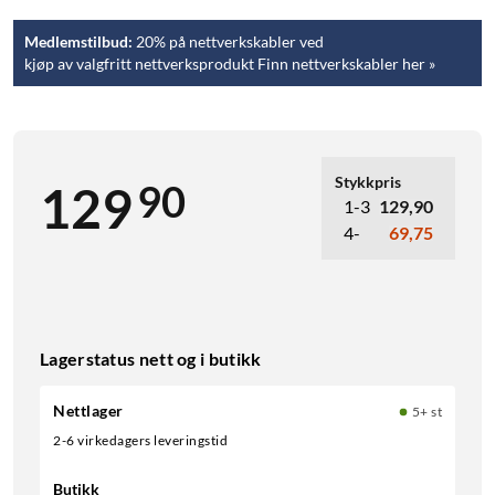
Medlemstilbud:
20% på nettverkskabler ved
kjøp av valgfritt nettverksprodukt Finn nettverkskabler her »
Stykkpris
90
129
1-3
129,90
4-
69,75
Lagerstatus nett og i butikk
Nettlager
5+ st
2-6 virkedagers leveringstid
Butikk