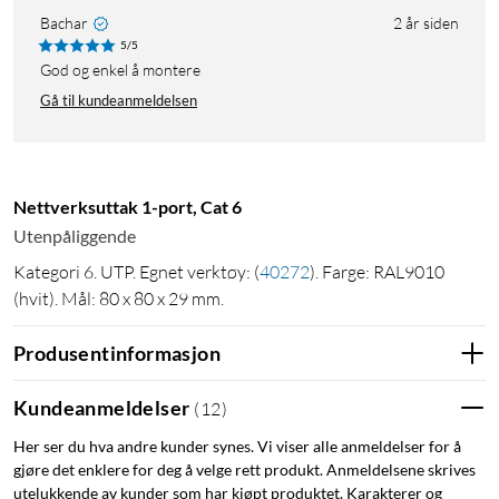
Bachar
2 år siden
5/5
God og enkel å montere
Gå til kundeanmeldelsen
Nettverksuttak 1-port, Cat 6
Utenpåliggende
Kategori 6. UTP. Egnet verktøy:
(
40272
)
. Farge: RAL9010
(hvit). Mål: 80 x 80 x 29 mm.
Produsentinformasjon
Kundeanmeldelser
(
12
)
Her ser du hva andre kunder synes. Vi viser alle anmeldelser for å
gjøre det enklere for deg å velge rett produkt. Anmeldelsene skrives
utelukkende av kunder som har kjøpt produktet. Karakterer og