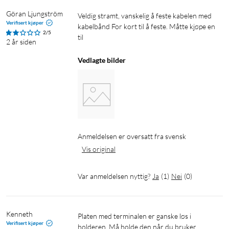
Göran Ljungström
Veldig stramt, vanskelig å feste kabelen med 
Verifisert kjøper
kabelbånd For kort til å feste. Måtte kjøpe en 
2/5
til
2 år siden
Vedlagte bilder
Anmeldelsen er oversatt fra svensk
Vis original
Var anmeldelsen nyttig?
Ja
(
1
)
Nei
(
0
)
Kenneth
Platen med terminalen er ganske løs i 
Verifisert kjøper
holderen. Må holde den når du bruker 