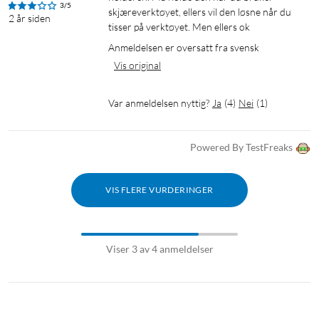
3/5
skjæreverktøyet, ellers vil den løsne når du 
2 år siden
tisser på verktøyet. Men ellers ok
Anmeldelsen er oversatt fra svensk
Vis original
Var anmeldelsen nyttig?
Ja
(
4
)
Nei
(
1
)
Powered By TestFreaks
VIS FLERE VURDERINGER
Viser 3 av 4 anmeldelser