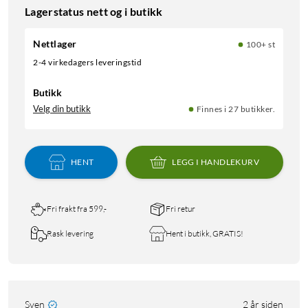
Lagerstatus nett og i butikk
Nettlager
100+ st
2-4 virkedagers leveringstid
Butikk
Velg din butikk
Finnes i 27 butikker.
HENT
LEGG I HANDLEKURV
Fri frakt fra 599,-
Fri retur
Rask levering
Hent i butikk, GRATIS!
Sven
2 år siden