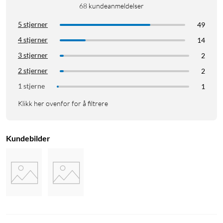
68
kundeanmeldelser
5 stjerner
49
4 stjerner
14
3 stjerner
2
2 stjerner
2
1 stjerne
1
Klikk her ovenfor for å filtrere
Kundebilder