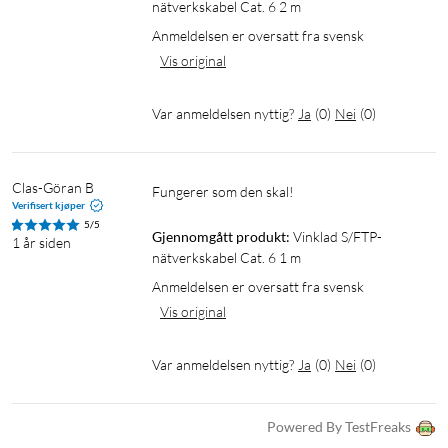
nätverkskabel Cat. 6 2 m
Anmeldelsen er oversatt fra svensk
Vis original
Var anmeldelsen nyttig?
Ja
(
0
)
Nei
(
0
)
Clas-Göran B
Fungerer som den skal!
Verifisert kjøper
5/5
Gjennomgått produkt:
Vinklad S/FTP-
1 år siden
nätverkskabel Cat. 6 1 m
Anmeldelsen er oversatt fra svensk
Vis original
Var anmeldelsen nyttig?
Ja
(
0
)
Nei
(
0
)
Powered By TestFreaks