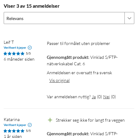
Viser 3 av 15 anmeldelser
Relevans
Leif T
Passer til formålet uten problemer
Verifisert kjøper
5/5
Gjennomgått produkt:
Vinklad S/FTP-
6 måneder siden
nätverkskabel Cat. 6
Anmeldelsen er oversatt fra svensk
Vis original
Var anmeldelsen nyttig?
Ja
(
0
)
Nei
(
0
)
Katarina
Strekker seg ikke for langt fra veggen 
Verifisert kjøper
5/5
Gjennomgått produkt:
Vinklad S/FTP-
1 år siden