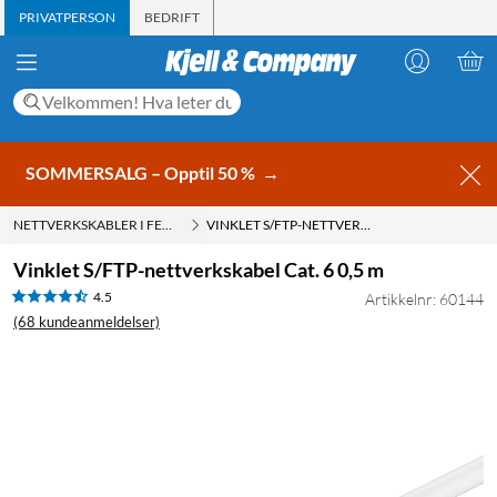
PRIVATPERSON
BEDRIFT
SOMMERSALG – Opptil 50 %
→
NETTVERKSKABLER I FERDIG LENGDE
VINKLET S/FTP-NETTVERKSKABEL CAT. 6 0,5 M
Vinklet S/FTP-nettverkskabel Cat. 6 0,5 m
4.5
Artikkelnr: 60144
(68 kundeanmeldelser)