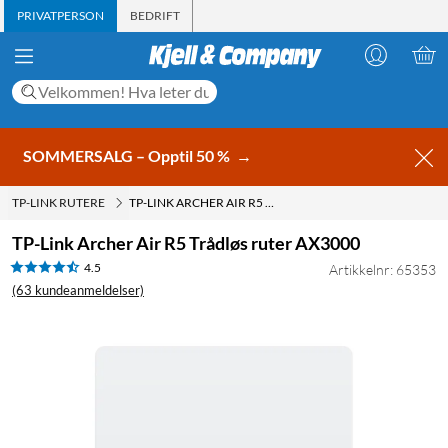
PRIVATPERSON
BEDRIFT
SOMMERSALG – Opptil 50 %
→
TP-LINK RUTERE
TP-LINK ARCHER AIR R5 TRÅDLØS RUTER AX3000
TP-Link Archer Air R5 Trådløs ruter AX3000
4.5
Artikkelnr: 65353
(63 kundeanmeldelser)