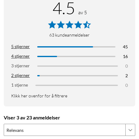
4.5
av 5
63
kundeanmeldelser
5 stjerner
45
4 stjerner
16
3 stjerner
0
2 stjerner
2
Funksjoner
1 stjerne
0
Wifi 6 med overføringshastighet på opptil 3000 Mb/s.
Klikk her ovenfor for å filtrere
2402 Mb/s på 5 GHz-båndet og 574 Mb/s på 2,4 GHz-
båndet.
Smarte antenner integrert i Air R5s design – lokaliserer
Viser 3 av 23 anmeldelser
enhetene dine for optimert wifi-spredning.
Relevans
Ultra-Low Latency gir en mer responsiv tilkobling ved