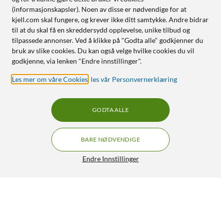
(informasjonskapsler). Noen av disse er nødvendige for at
kjell.com skal fungere, og krever ikke ditt samtykke. Andre bidrar
til at du skal få en skreddersydd opplevelse, unike tilbud og
tilpassede annonser. Ved å klikke på "Godta alle" godkjenner du
bruk av slike cookies. Du kan også velge hvilke cookies du vil
godkjenne, via lenken "Endre innstillinger".
Les mer om våre Cookies
,
les vår Personvernerklæring
GODTA ALLE
BARE NØDVENDIGE
Endre Innstillinger
GRATIS FRAKT
TP-Link Archer Air R5 Trådløs ruter AX3000
4.5/5
990,-
1 699,-