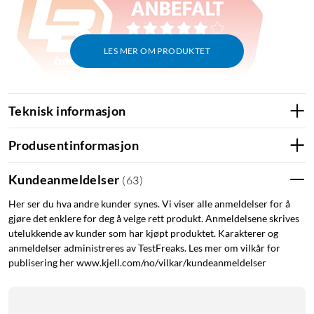
LES MER OM PRODUKTET
Lyd & Bilde: "TP-Link Archer Air R5 mesh-nettverk er så flatt at
Teknisk informasjon
det nærmest henger usynlig på veggen."
Produsentinformasjon
Kundeanmeldelser
(
63
)
Her ser du hva andre kunder synes. Vi viser alle anmeldelser for å
gjøre det enklere for deg å velge rett produkt. Anmeldelsene skrives
utelukkende av kunder som har kjøpt produktet. Karakterer og
anmeldelser administreres av TestFreaks. Les mer om vilkår for
publisering her www.kjell.com/no/vilkar/kundeanmeldelser