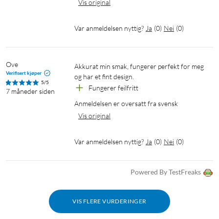
Vis original
ditt. LED-indikatorene er integrert med WPS-knappen og gir
et mer minimalistisk avtrykk, og bakstykket på Air R5 i metall
Var anmeldelsen nyttig?
Ja
(
0
)
Nei
(
0
)
fremhever designen samtidig som det effektivt avleder varme.
Ove
Akkurat min smak, fungerer perfekt for meg 
Verifisert kjøper
og har et fint design.
5/5
Fungerer feilfritt
7 måneder siden
Smarte antenner
Anmeldelsen er oversatt fra svensk
Fire integrerte antenner med Beamforming bruker avanserte
Vis original
algoritmer for å oppdage dine enheters posisjon i hjemmet, og
leverer et responsivt wifi-signal med høy kvalitet.
Var anmeldelsen nyttig?
Ja
(
0
)
Nei
(
0
)
Powered By TestFreaks
VIS FLERE VURDERINGER
EasyMesh