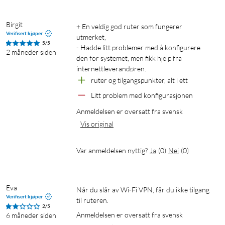
aktiviteter som krever høyere båndbredde, som gaming
og streaming.
Birgit
TP-Link HomeShield for bedre sikkerhet med
+ En veldig god ruter som fungerer 
Verifisert kjøper
kontinuerlige oppdateringer.
utmerket, 

5/5
- Hadde litt problemer med å konfigurere 
EasyMesh-kompatibilitet for integrering med
2 måneder siden
den for systemet, men fikk hjelp fra 
kompatible enheter for å skape et heldekkende, sømløst
internettleverandøren.
wifi-nettverk.
ruter og tilgangspunkter, alt i ett
Enkel installasjon med integrert feste og
Litt problem med konfigurasjonen
dobbeltheftende materiale.
To nettverksporter (RJ45) og USB-C-tilkobling for
Anmeldelsen er oversatt fra svensk
strømtilførsel
Vis original
Var anmeldelsen nyttig?
Ja
(
0
)
Nei
(
0
)
Design som er verdt å vise frem
Archer Air E5 er utformet for å bli sett, og integreres med det
Eva
Når du slår av Wi-Fi VPN, får du ikke tilgang 
moderne hjemmet. Med sin tykkelse på 8 mm bygger den ikke
Verifisert kjøper
til ruteren.
2/5
ut mer enn en stikkontakt. Den er lett å montere og installere
Anmeldelsen er oversatt fra svensk
6 måneder siden
for å få optimert tilgjengelighet og wifi-spredning i hjemmet