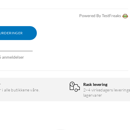
Powered By TestFreaks
VURDERINGER
5 anmeldelser
r
Rask levering
r i alle butikkene våre.
2–4 virkedagers leverings
lagervarer