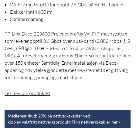
Wi-Fi 7 med støtte for opptil 2,8 Gb/s på 5 GHz-båndet
Dekker inntil 600 m²
Sømløs roaming
TP-Link Deco BE3600 Pro er et kraftig Wi-Fi 7-meshsystem
som leverer opptil 3,6 Gbps over dual-band (2 882 Mbps @ 5
GHz, 688 @ 2,4 GHz). Med to 2,5 Gbps WAN/LAN-porter,
MLO, AI-drevet roaming og HomeShield-sikkerhet klarer den
over 150 enheter Samtidig. Enkel installasjon via Deco-
appen og høy ytelse gjør dette mesh-systemet til et gitt valg
for streaming, gaming og smarte hjem.
Les mer om produktet
Medlemstilbud:
20% på nettverkskabler ved
kjøp av valgfritt nettverksprodukt Finn nettverkskabler her »