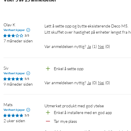
TP-Link HomeShield tilbyr avansert beskyttelse på nettverket 
forldrekontroll. WPA3 gir moderne krypteringprotokoll for et sik
Olav K
Lett å sette opp og bytte eksisterende Deco M5.

Rask installasjon og stemmestyring
Verifisert kjøper
Litt skuffet over hastighet på enheter lengst fr
3/5
Installasjonen gjøres enkelt med Deco-appen på Android eller iOS
7 måneder siden
enheter, håndtere gjestenettverk og koble opp systemet mot Ama
Var anmeldelsen nyttig?
Ja
(
1
)
Nei
(
0
)
Spesifikasjoner
Siv
Enkel å sette opp
Standarder: Wi-Fi 7 (802.11be) dual band
Verifisert kjøper
Hastighet: 2 882 Mbps (5 GHz), 688 Mbps (2,4 GHz) via 4-st
5/5
Var anmeldelsen nyttig?
Ja
(
0
)
Nei
(
0
)
2,5 Gbps-porter: 2 x WAN/LAN per enhet (auto-sensing)
9 måneder siden
Backhaul: Kablet + trådløst (MLO)
Mesh-støtte: True mesh med AI-Driven Roaming, standardkompat
Dekning: Inntil 600 m² (3-pakning)
Mats
Utmerket produkt med god ytelse
Verifisert kjøper
Maks antall enheter: >150
Enkel å installere med en god app
5/5
Sikkerhet: WPA3, HomeShield (brannmur, IoT-beskyttelse, foreld
2 uker siden
Tar mye plass
Mesh-teknologi: Multi-Link Operation (MLO), Beamforming