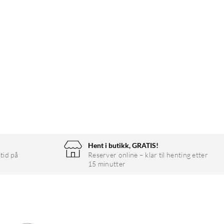
Hent i butikk, GRATIS!
tid på
Reserver online – klar til henting etter
15 minutter