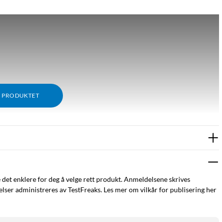
M PRODUKTET
e det enklere for deg å velge rett produkt. Anmeldelsene skrives
ser administreres av TestFreaks. Les mer om vilkår for publisering her