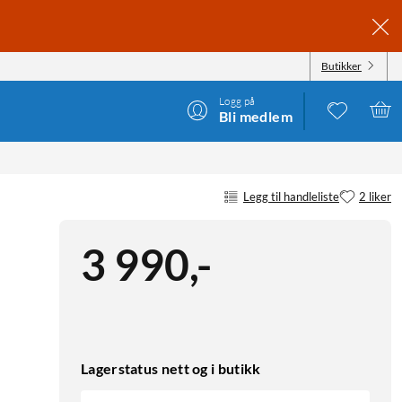
Butikker
Logg på
Bli medlem
Legg til handleliste
2 liker
3 990
,
-
Lagerstatus nett og i butikk