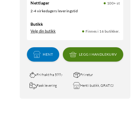
Nettlager
100+ st
2-4 virkedagers leveringstid
Butikk
Velg din butikk
Finnes i 16 butikker.
HENT
LEGG I HANDLEKURV
Fri frakt fra 599,-
Fri retur
Rask levering
Hent i butikk, GRATIS!