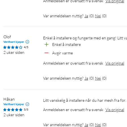
Anmeldelsen er oversatt fra svensk
Vis original
Frekvensbånd: 2,4 GHz + 5 GHz
Gjestenettverk: Ja (per bånd)
QoS: Ja
Var anmeldelsen nyttig?
Ja
(
0
)
Nei
(
0
)
VPN: OpenVPN, PPTP, L2TP/IPSec (klient+server)
Stemmestyring: Amazon Alexa, Google Assistant
Strømforsyning: DC 12V/1,5A
Olof
Enkel å installere og fungerte med en gang! Litt v
Temperaturområde: 0 °C – 40 °C
Verifisert kjøper
Enkel å installere
4/5
2 uker siden
Avgir varme
I pakken
Anmeldelsen er oversatt fra svensk
Vis original
Ruter
Strømadapter
Var anmeldelsen nyttig?
Ja
(
0
)
Nei
(
0
)
Ethernetkabel
Hurtigguide
Håkan
Litt vanskelig å installere når du har mesh fra før.
Verifisert kjøper
Anmeldelsen er oversatt fra svensk
Vis original
5/5
2 uker siden
Var anmeldelsen nyttig?
Ja
(
0
)
Nei
(
0
)