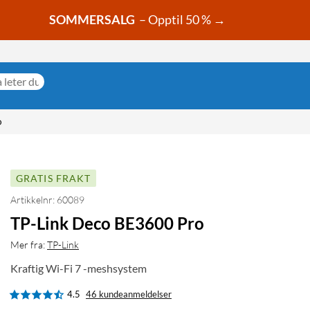
SOMMERSALG
– Opptil 50 % →
O
GRATIS FRAKT
Artikkelnr: 60089
TP-Link Deco BE3600 Pro
Mer fra:
TP-Link
Kraftig Wi-Fi 7 -meshsystem
4.5
46 kundeanmeldelser