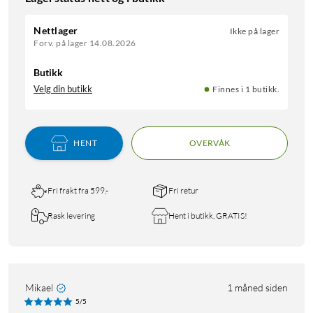
Nettlager
Ikke på lager
Forv. på lager 14.08.2026
Butikk
Velg din butikk
Finnes i 1 butikk.
HENT
OVERVÅK
Fri frakt fra 599,-
Fri retur
Rask levering
Hent i butikk, GRATIS!
Mikael
1 måned siden
5/5