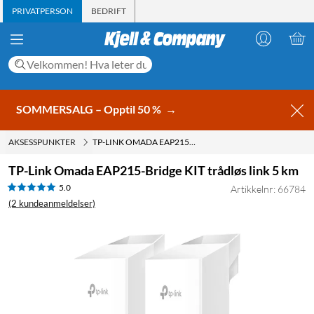
PRIVATPERSON
BEDRIFT
SOMMERSALG – Opptil 50 %
→
AKSESSPUNKTER
TP-LINK OMADA EAP215-BRIDGE KIT TRÅDLØS LINK 5 KM
TP-Link Omada EAP215-Bridge KIT trådløs link 5 km
5.0
Artikkelnr: 66784
(2 kundeanmeldelser)