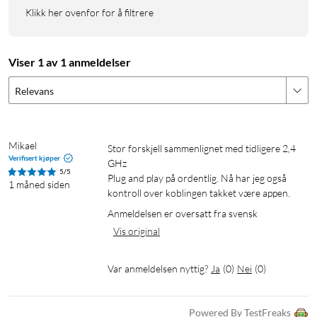
Driftstemperaturen strekker seg fra -40 til 70 °C, noe som gjør
Klikk her ovenfor for å filtrere
linken egnet for nordisk klima. Inkluderte stolpefester
forenkler montering utendørs.
Viser 1 av 1 anmeldelser
Sentral administrasjon via Omada
Relevans
EAP215-Bridge KIT kan integreres i TP-Links Omada SDN-
plattform for fjernstyring og overvåking via skyen. Støtte for
SNMP, VLAN og RADIUS gir nettverksadministratorer
Mikael
Stor forskjell sammenlignet med tidligere 2,4 
kontroll over sikkerhet og trafikkhåndtering. Enheten kan
Verifisert kjøper
GHz

også administreres lokalt via nettgrensesnitt eller Omada-
5/5
Plug and play på ordentlig. Nå har jeg også 
1 måned siden
appen.
kontroll over koblingen takket være appen.
Anmeldelsen er oversatt fra svensk
Spesifikasjoner
Vis original
Frekvensbånd: 5 GHz
Trådløs standard: IEEE 802.11a/n/ac
Var anmeldelsen nyttig?
Ja
(
0
)
Nei
(
0
)
Maksimal dataoverføring: 867 Mbit/s
Rekkevidde: Opptil 5 km
Powered By TestFreaks
Antenner: 2×2 MIMO, 11 dBi, rettede