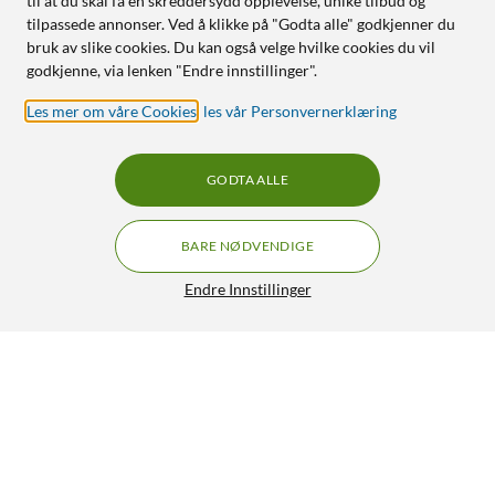
til at du skal få en skreddersydd opplevelse, unike tilbud og
tilpassede annonser. Ved å klikke på "Godta alle" godkjenner du
bruk av slike cookies. Du kan også velge hvilke cookies du vil
godkjenne, via lenken "Endre innstillinger".
Les mer om våre Cookies
,
les vår Personvernerklæring
GODTA ALLE
BARE NØDVENDIGE
Endre Innstillinger
TP-Link Omada EAP215-Bridge KIT trådløs link 5 km
2 690,-
5/5
HENT
OVERVÅK