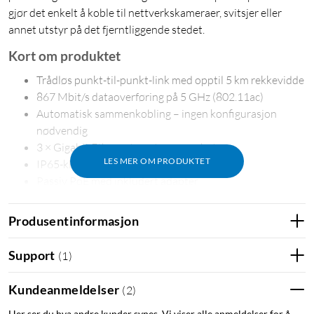
gjør det enkelt å koble til nettverkskameraer, svitsjer eller
annet utstyr på det fjerntliggende stedet.
Kort om produktet
Trådløs punkt-til-punkt-link med opptil 5 km rekkevidde
867 Mbit/s dataoverføring på 5 GHz (802.11ac)
Automatisk sammenkobling – ingen konfigurasjon
nødvendig
3 × Gigabit Ethernet-porter per enhet
LES MER OM PRODUKTET
IP65-klassifisert med 6 kV lynvern
Passiv PoE med inkludert adapter
Produsentinformasjon
Link steder uten å trekke kabel
Support
(
1
)
EAP215-Bridge KIT skaper en trådløs forbindelse mellom to
steder – for eksempel mellom en hovedbygning og et lager, en
Kundeanmeldelser
(
2
)
låve eller et kontor på den andre siden av gårdsplassen. Settet
Her ser du hva andre kunder synes. Vi viser alle anmeldelser for å