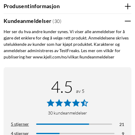
Produsentinformasjon
Ethernet for optimal funksjonalitet. Konfigureres vi UniFi
kostnadsfrie kontroll-programvare (Windows, macOS) eller
Kundeanmeldelser
(
30
)
app (Android og iOS). Leveres uten POE-Strøminjektor.
Mål: Ø171.5x33 mm.
Her ser du hva andre kunder synes. Vi viser alle anmeldelser for å
gjøre det enklere for deg å velge rett produkt. Anmeldelsene skrives
utelukkende av kunder som har kjøpt produktet. Karakterer og
anmeldelser administreres av TestFreaks. Les mer om vilkår for
publisering her www.kjell.com/no/vilkar/kundeanmeldelser
4.5
av 5
30
kundeanmeldelser
5 stjerner
21
4 stjerner
9