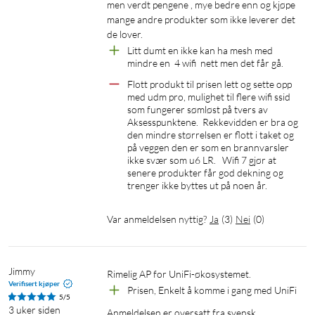
men verdt pengene , mye bedre enn og kjøpe 
mange andre produkter som ikke leverer det 
de lover. 
Litt dumt en ikke kan ha mesh med 
mindre en  4 wifi  nett men det får gå.
Flott produkt til prisen lett og sette opp 
med udm pro, mulighet til flere wifi ssid 
som fungerer sømløst på tvers av 
Aksesspunktene.  Rekkevidden er bra og 
den mindre størrelsen er flott i taket og 
på veggen den er som en brannvarsler 
ikke svær som u6 LR.   Wifi 7 gjør at 
senere produkter får god dekning og 
trenger ikke byttes ut på noen år. 
Var anmeldelsen nyttig?
Ja
(
3
)
Nei
(
0
)
Jimmy
Rimelig AP for UniFi-økosystemet.
Verifisert kjøper
Prisen, Enkelt å komme i gang med UniFi
5/5
3 uker siden
Anmeldelsen er oversatt fra svensk