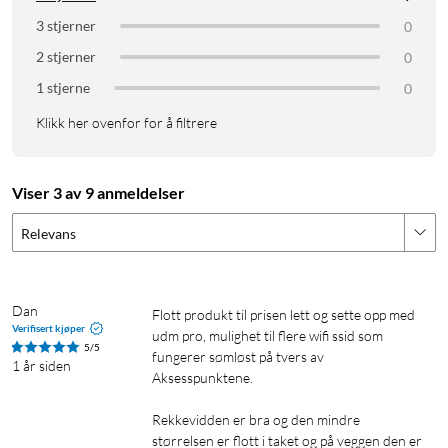
3 stjerner
0
2 stjerner
0
1 stjerne
0
Klikk her ovenfor for å filtrere
Viser 3 av 9 anmeldelser
Relevans
Dan
Flott produkt til prisen lett og sette opp med 
Verifisert kjøper
udm pro, mulighet til flere wifi ssid som 
5/5
fungerer sømløst på tvers av 
1 år siden
Aksesspunktene.

Rekkevidden er bra og den mindre 
størrelsen er flott i taket og på veggen den er 