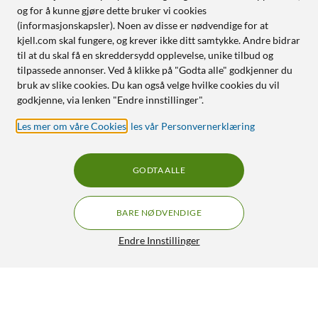
og for å kunne gjøre dette bruker vi cookies
(informasjonskapsler). Noen av disse er nødvendige for at
kjell.com skal fungere, og krever ikke ditt samtykke. Andre bidrar
til at du skal få en skreddersydd opplevelse, unike tilbud og
tilpassede annonser. Ved å klikke på "Godta alle" godkjenner du
bruk av slike cookies. Du kan også velge hvilke cookies du vil
godkjenne, via lenken "Endre innstillinger".
Les mer om våre Cookies
,
les vår Personvernerklæring
GODTA ALLE
BARE NØDVENDIGE
Endre Innstillinger
Ubiquiti UniFi Roaming-akssesspunkt U7 Lite
GRATIS FRAKT
4.5/5
1 278,-