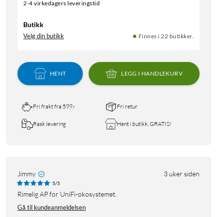
2-4 virkedagers leveringstid
Butikk
Velg din butikk
Finnes i 22 butikker.
HENT
LEGG I HANDLEKURV
Fri frakt fra 599,-
Fri retur
Rask levering
Hent i butikk, GRATIS!
Jimmy
3 uker siden
5/5
Rimelig AP for UniFi-økosystemet.
Gå til kundeanmeldelsen