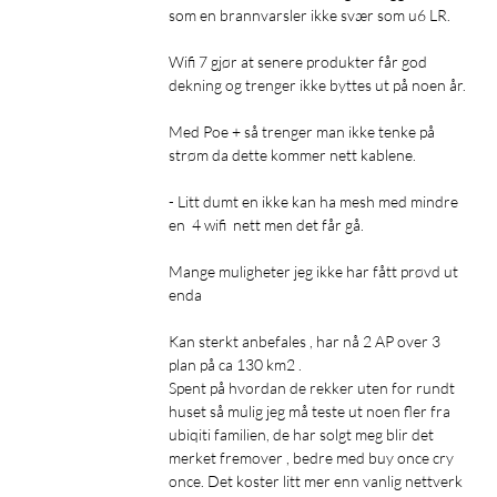
som en brannvarsler ikke svær som u6 LR. 

Wifi 7 gjør at senere produkter får god 
dekning og trenger ikke byttes ut på noen år. 

Med Poe + så trenger man ikke tenke på 
strøm da dette kommer nett kablene. 

- Litt dumt en ikke kan ha mesh med mindre 
en  4 wifi  nett men det får gå.

Mange muligheter jeg ikke har fått prøvd ut 
enda 

Kan sterkt anbefales , har nå 2 AP over 3 
plan på ca 130 km2 . 

Spent på hvordan de rekker uten for rundt 
huset så mulig jeg må teste ut noen fler fra 
ubiqiti familien, de har solgt meg blir det 
merket fremover , bedre med buy once cry 
once. Det koster litt mer enn vanlig nettverk 