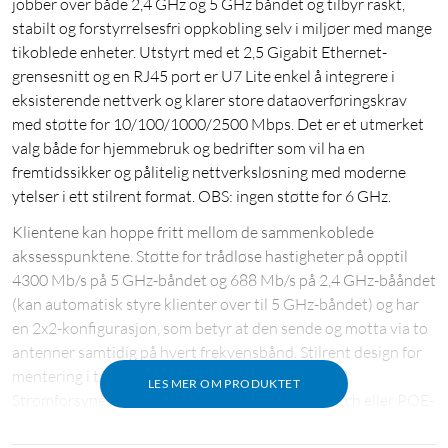
jobber over både 2,4 GHz og 5 GHz båndet og tilbyr raskt,
stabilt og forstyrrelsesfri oppkobling selv i miljøer med mange
tikoblede enheter. Utstyrt med et 2,5 Gigabit Ethernet-
grensesnitt og en RJ45 port er U7 Lite enkel å integrere i
eksisterende nettverk og klarer store dataoverføringskrav
med støtte for 10/100/1000/2500 Mbps. Det er et utmerket
valg både for hjemmebruk og bedrifter som vil ha en
fremtidssikker og pålitelig nettverksløsning med moderne
ytelser i ett stilrent format. OBS: ingen støtte for 6 GHz.
Klientene kan hoppe fritt mellom de sammenkoblede
akssesspunktene. Støtte for trådløse hastigheter på opptil
4300 Mb/s på 5 GHz-båndet og 688 Mb/s på 2,4 GHz-bååndet
(kan automatisk styre klienter over til 5 GHz-båndet) og har
en 2x2-konfigurasjon, som betyr at den sende og motta via to
antenner samtidig på hvert frekvensbånd. Stilrent design for
mentering i tak eller på vegg (medfølgende fester).
LES MER OM PRODUKTET
Strømforsynes via nettverkskabel med POE-Switch eller POE-
strøminjektor (selges separat) (42,5 - 57V DC. Strømforbruk:
13W maks), sørg for at injektoren må ha støtte for 2,5 Gigabit