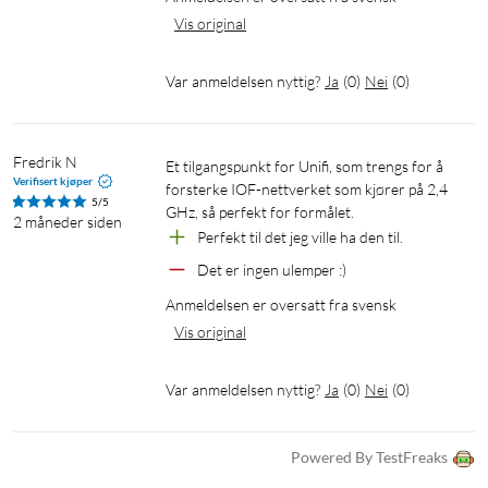
Vis original
Var anmeldelsen nyttig?
Ja
(
0
)
Nei
(
0
)
Fredrik N
Et tilgangspunkt for Unifi, som trengs for å 
Verifisert kjøper
forsterke IOF-nettverket som kjører på 2,4 
5/5
GHz, så perfekt for formålet.
2 måneder siden
Perfekt til det jeg ville ha den til.
Det er ingen ulemper :)
Anmeldelsen er oversatt fra svensk
Vis original
Var anmeldelsen nyttig?
Ja
(
0
)
Nei
(
0
)
Powered By TestFreaks