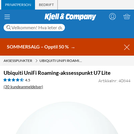
PRIVATPERSON
BEDRIFT
SOMMERSALG – Opptil 50 %
→
AKSESSPUNKTER
UBIQUITI UNIFI ROAMING-AKSSESSPUNKT U7 LITE
Ubiquiti UniFi Roaming-akssesspunkt U7 Lite
4.5
Artikkelnr: 40844
(30 kundeanmeldelser)