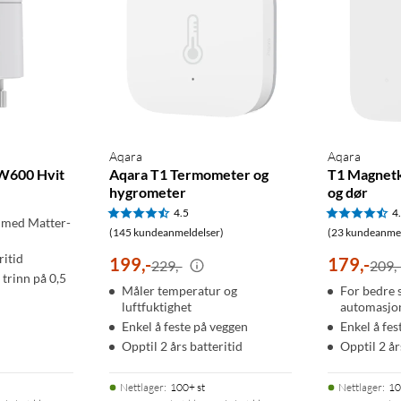
Aqara
Aqara
 W600 Hvit
Aqara T1 Termometer og
T1 Magnetk
hygrometer
og dør
4.5
4
 med Matter-
(145 kundeanmeldelser)
(23 kundeanmel
ritid
199
,
-
179
,
-
229,-
209,
 trinn på 0,5
Måler temperatur og
For bedre 
luftfuktighet
automasjo
Enkel å feste på veggen
Enkel å fes
Opptil 2 års batteritid
Opptil 2 år
Nettlager
:
100+ st
Nettlager
:
10