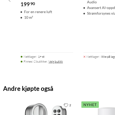
Audio
199
90
Avansert AI-oppd
For en renere luft
Strømforsynes vi
10 m²
Nettlager
:
1+ st
Nettlager
:
Ikke på lag
Finnes i 2 butikker.
Velg butikk
Andre kjøpte også
NYHET
2