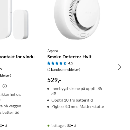
Aqara
ontakt for vindu
Smoke Detector Hvit
4.5
.5
(2 kundeanmeldelser)
delser)
529
,
-
-
Innebygd sirene på opptil 85
dB
sikkerhet og
n
Opptil 10 års batteritid
te på veggen
Zigbee 3.0 med Matter-støtte
s batteritid
0+ st
Nettlager
:
50+ st