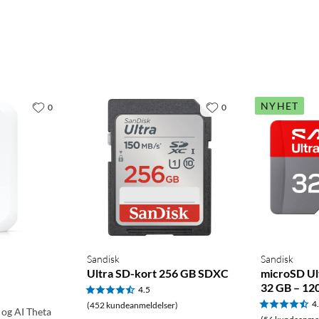
NYHET
0
0
Sandisk
Sandisk
Ultra SD-kort 256 GB SDXC
microSD Ul
32 GB – 12
4.5
4
(452 kundeanmeldelser)
 og AI Theta