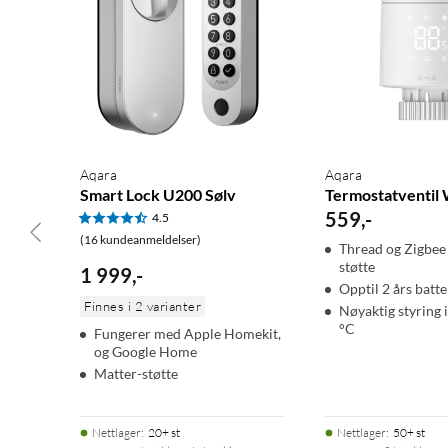
Aqara
Aqara
Smart Lock U200 Sølv
Termostatventil
559
,
-
4.5
(16 kundeanmeldelser)
Thread og Zigbee
støtte
1 999
,
-
Opptil 2 års batte
Finnes i 2 varianter
Nøyaktig styring i
°C
Fungerer med Apple Homekit,
og Google Home
Matter-støtte
Nettlager
:
20+ st
Nettlager
:
50+ st