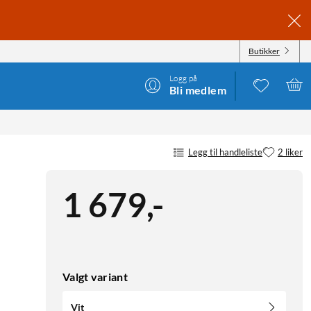
Butikker
Logg på
Bli medlem
Legg til handleliste
2 liker
1 679
,
-
Valgt variant
Vit