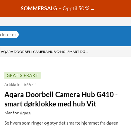
SOMMERSALG
– Opptil 50 % →
AQARA DOORBELL CAMERA HUB G410 - SMART DØRKLOKKE MED HUB VIT
GRATIS FRAKT
Artikkelnr: 56572
Aqara Doorbell Camera Hub G410 -
smart dørklokke med hub Vit
Mer fra:
Aqara
Se hvem som ringer og styr det smarte hjemmet fra døren