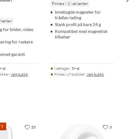
delser)
Finnes i 2 varianter
Innebygde magneter for
trådløs lading
rianter
Slank profil på bare 24 g
g for bilder, video
Kompatibel med magnetisk
tilbehør
sering for raskere
renset garanti
+ st
Nettlager
:
5+ st
tikker.
Velg butikk
Finnes i 19 butikker.
Velg butikk
TT
25
3