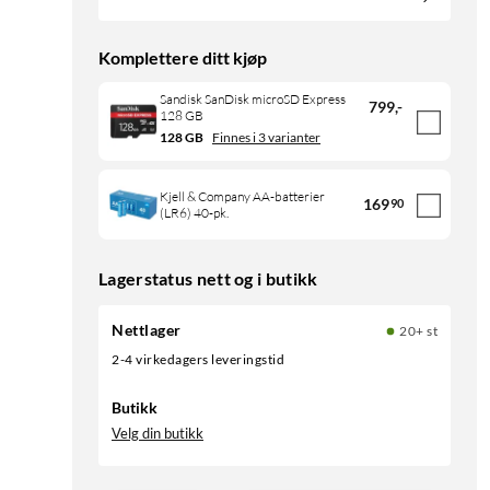
Komplettere ditt kjøp
Sandisk SanDisk microSD Express
799
,
-
128 GB
128 GB
Finnes i 3 varianter
Kjell & Company AA-batterier
169
90
(LR6) 40-pk.
Lagerstatus nett og i butikk
Nettlager
20+ st
2-4 virkedagers leveringstid
Butikk
Velg din butikk