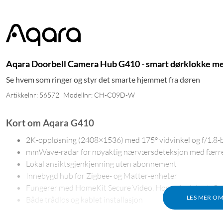
Aqara Doorbell Camera Hub G410 - smart dørklokke me
Se hvem som ringer og styr det smarte hjemmet fra døren
Artikkelnr: 56572
Modellnr: CH-C09D-W
Kort om Aqara G410
2K-oppløsning (2408×1536) med 175° vidvinkel og f/1.8-
mmWave-radar for nøyaktig nærværsdeteksjon med færre 
Lokal ansiktsgjenkjenning uten abonnement
Innebygd hub for Zigbee- og Matter-enheter
Fungerer med HomeKit Secure Video, Home Assistant, Go
LES MER O
Både trådløs og kablet installasjon
Skarpt bilde med intelligent deteksjon