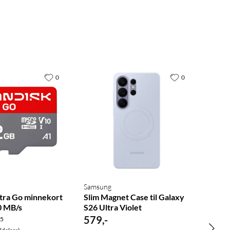
0
0
Samsung
tra Go minnekort
Slim Magnet Case til Galaxy
0 MB/s
S26 Ultra Violet
579
,
-
.5