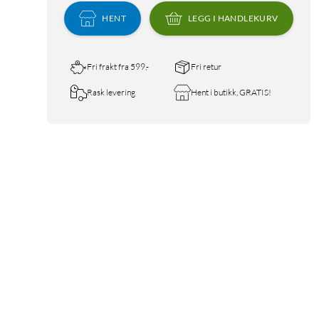
HENT
LEGG I HANDLEKURV
Fri frakt fra 599,-
Fri retur
Rask levering
Hent i butikk, GRATIS!