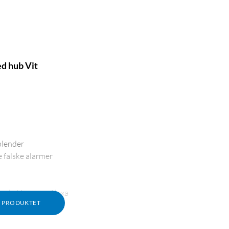
d hub Vit
blender
falske alarmer
ogle Home og Alexa
M PRODUKTET