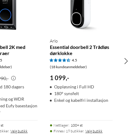
Arlo
bell 2K med
Essential doorbell 2 Trådløs
raer
dørklokke
.5
4.5
delser)
(18 kundeanmeldelser)
1 099
,
-
990,-
d 180 dagers
Oppløsning i Full HD
180° synsfelt
ning og WDR
Enkel og kabelfri installasjon
ed Eufy basestasjon
e
 st
Nettlager
:
100+ st
tikker.
Velg butikk
Finnes i 19 butikker.
Velg butikk