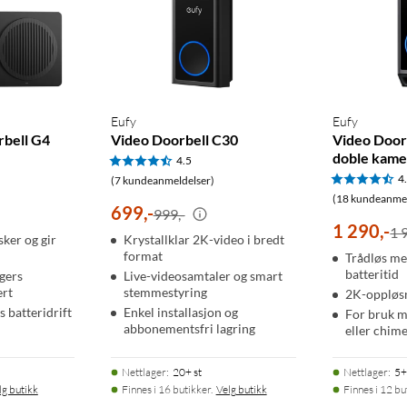
nner deg. Den medfølgende chime-huben har en 95 dB-høyttaler
alemeldinger. Chime-huben drives via USB-C og kan plasseres fritt
til fem måneders drift, eller koble den til eksisterende
le døgnet. Lokalt microSD-kort (opptil 512 GB, selges separat)
Eufy
Eufy
rbell G4
Video Doorbell C30
Video Door
el opptakshåndtering.
doble kame
4.5
4
(7 kundeanmeldelser)
 tette nettverksmiljøer.
(18 kundeanmel
699
,
-
999,-
1 290
,
-
1 
ker og gir
Krystallklar 2K-video i bredt
format
Trådløs me
batteritid
gers
Live-videosamtaler og smart
ert
stemmestyring
2K-oppløs
 batteridrift
Enkel installasjon og
For bruk m
abbonementsfri lagring
eller chim
Nettlager
:
20+ st
Nettlager
:
5+
lg butikk
Finnes i 16 butikker.
Velg butikk
Finnes i 12 bu