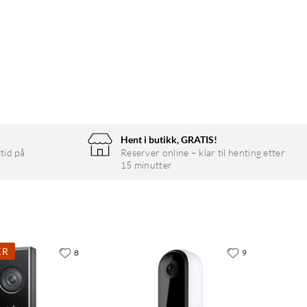
Hent i butikk, GRATIS!
tid på
Reserver online – klar til henting etter
15 minutter
KR
8
9