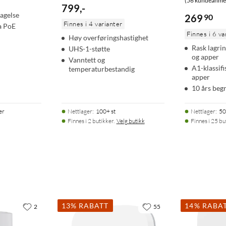
(56 kundeanmel
799
,
-
agelse
269
90
Finnes i 4 varianter
a PoE
Finnes i 6 va
Høy overføringshastighet
Rask lagrin
UHS-1-støtte
og apper
Vanntett og
A1-klassifi
temperaturbestandig
apper
10 års beg
er
Nettlager
:
100+ st
Nettlager
:
50
Finnes i 2 butikker.
Velg butikk
Finnes i 25 bu
13% RABATT
14% RABA
2
55