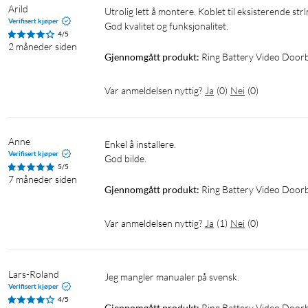
Arild
Wifi: 2,4 GHz, 802.11 b/g/n
Utrolig lett å montere. Koblet til eksisterende strlmforsyning.

Verifisert kjøper
Video: 1440x1440p HD-video, nattsyn i farger
4/5
Synsfelt: 150° horisontalt, 150° vertikalt
2 måneder siden
Gjennomgått produkt:
Ring Battery Video Doorbe
Lyd: toveiskommunikasjon med støydemping
Bevegelsessensor: ja, avansert bevegelsesoppdagelse med soner
Var anmeldelsen nyttig?
Ja
(
0
)
Nei
(
0
)
Driftstemperatur: -20 til 50 °C
I pakken
Anne
Enkel å installere. 

Videodørklokke
Verifisert kjøper
God bilde. 
USB-C-ladekabel
5/5
7 måneder siden
Monteringsplate
Gjennomgått produkt:
Ring Battery Video Doorb
Installasjonsutstyr
Manual
Var anmeldelsen nyttig?
Ja
(
1
)
Nei
(
0
)
Sikkerhetsklistremerke
1
Ring Home-abonnement kreves.
Lars-Roland
Jeg mangler manualer på svensk.
Verifisert kjøper
4/5
Gjennomgått produkt:
Ring Battery Video Doorb