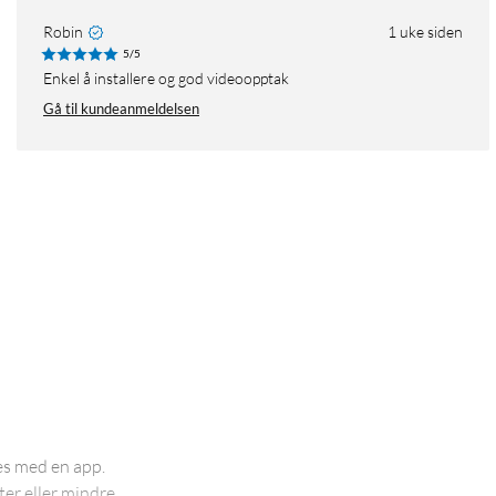
Robin
1 uke siden
5/5
Enkel å installere og god videoopptak
Gå til kundeanmeldelsen
es med en app.
ter eller mindre.