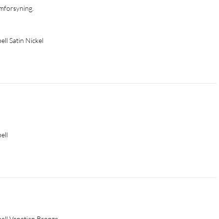
ll Satin Nickel
 som kan tilpasses
ell
ell Venetian Bronze