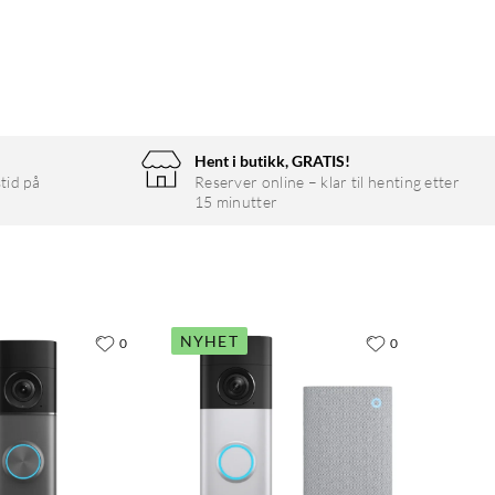
Hent i butikk, GRATIS!
tid på
Reserver online – klar til henting etter
15 minutter
NYHET
0
0