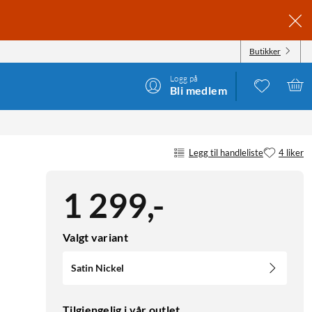
Butikker
Logg på
Bli medlem
Legg til handleliste
4 liker
1 299
,
-
Valgt variant
Satin Nickel
Tilgjengelig i vår outlet