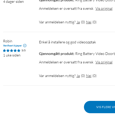
4 dager siden
Anmeldelsen er oversatt fra svensk
Vis original
Var anmeldelsen nyttig?
Ja
(
0
)
Nei
(
0
)
Robin
Enkel å installere og god videoopptak
Verifisert kjøper
5/5
Gjennomgått produkt:
Ring Battery Video Doorb
1 uke siden
Anmeldelsen er oversatt fra svensk
Vis original
Var anmeldelsen nyttig?
Ja
(
0
)
Nei
(
0
)
VIS FLERE 