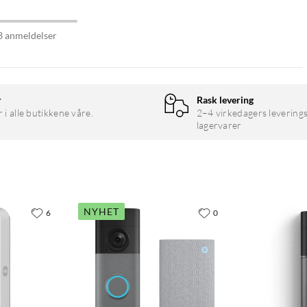
3 anmeldelser
r
Rask levering
r i alle butikkene våre.
2–4 virkedagers leverings
lagervarer
NYHET
6
0