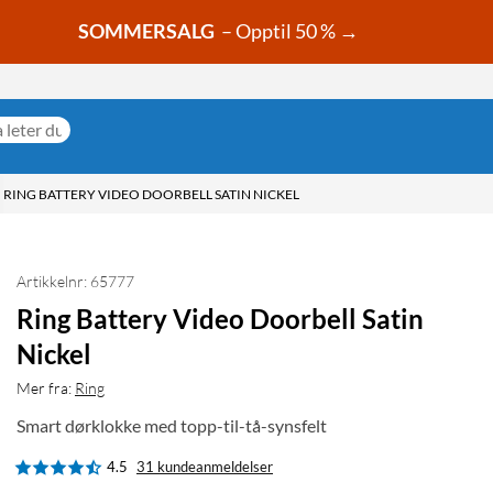
SOMMERSALG
– Opptil 50 % →
RING BATTERY VIDEO DOORBELL SATIN NICKEL
Artikkelnr: 65777
Ring Battery Video Doorbell Satin
Nickel
Mer fra:
Ring
Smart dørklokke med topp-til-tå-synsfelt
4.5
31 kundeanmeldelser