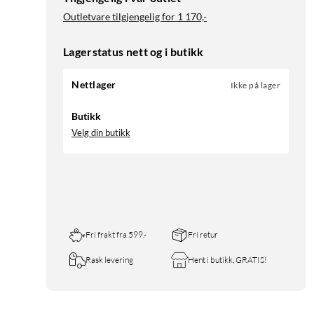
Outletvare tilgjengelig for
1 170,-
Lagerstatus nett og i butikk
Nettlager
Ikke på lager
Butikk
Velg din butikk
Fri frakt fra 599,-
Fri retur
Rask levering
Hent i butikk, GRATIS!