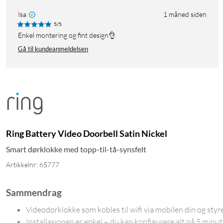
Isa
1 måned siden
5/5
Enkel montering og fint design👌
Gå til kundeanmeldelsen
Ring Battery Video Doorbell Satin Nickel
Smart dørklokke med topp-til-tå-synsfelt
Artikkelnr: 65777
Sammendrag
Videodørklokke som kobles til wifi via mobilen din og styr
Installasjonen er enkel – du kan konfigurere alt på 5 minut