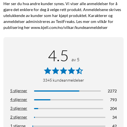
Her ser du hva andre kunder synes. Vi viser alle anmeldelser for å
gjøre det enklere for deg å velge rett produkt. Anmeldelsene skrives
utelukkende av kunder som har kjøpt produktet. Karakterer og
anmeldelser administreres av TestFreaks. Les mer om vilkår for
publisering her www.kjell.com/no/vilkar/kundeanmeldelser
4.5
av 5
3345
kundeanmeldelser
5 stjerner
2272
4 stjerner
793
3 stjerner
204
2 stjerner
34
1 stjerne
42