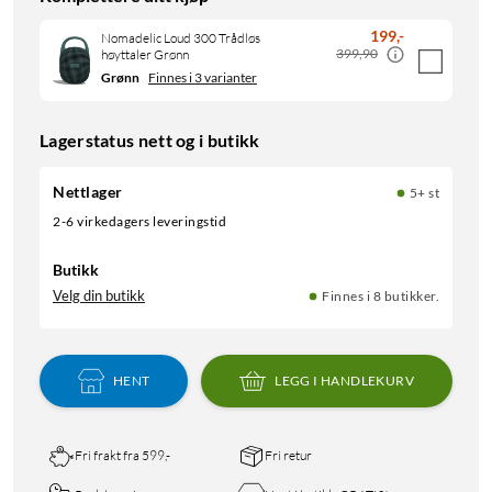
199
,
-
Nomadelic Loud 300 Trådløs
399,90
høyttaler Grønn
Grønn
Finnes i 3 varianter
Lagerstatus nett og i butikk
Nettlager
5+ st
2-6 virkedagers leveringstid
Butikk
Velg din butikk
Finnes i 8 butikker.
HENT
LEGG I HANDLEKURV
Fri frakt fra 599,-
Fri retur