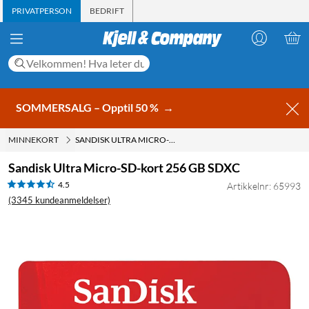
PRIVATPERSON
BEDRIFT
SOMMERSALG – Opptil 50 %
→
MINNEKORT
SANDISK ULTRA MICRO-SD-KORT 256 GB SDXC
Sandisk Ultra Micro-SD-kort 256 GB SDXC
4.5
Artikkelnr: 65993
(3345 kundeanmeldelser)