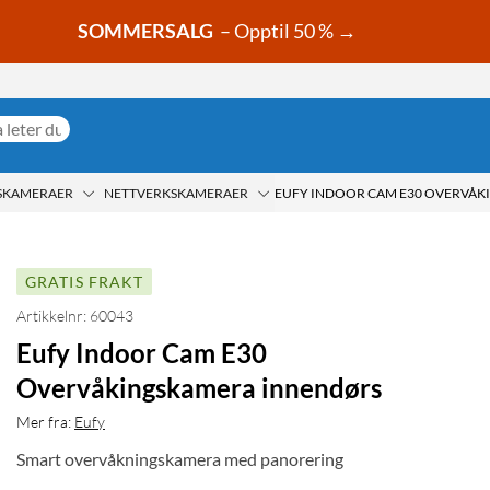
SOMMERSALG
– Opptil 50 % →
SKAMERAER
NETTVERKSKAMERAER
GRATIS FRAKT
Artikkelnr: 60043
Eufy Indoor Cam E30
Overvåkingskamera innendørs
Mer fra:
Eufy
Smart overvåkningskamera med panorering