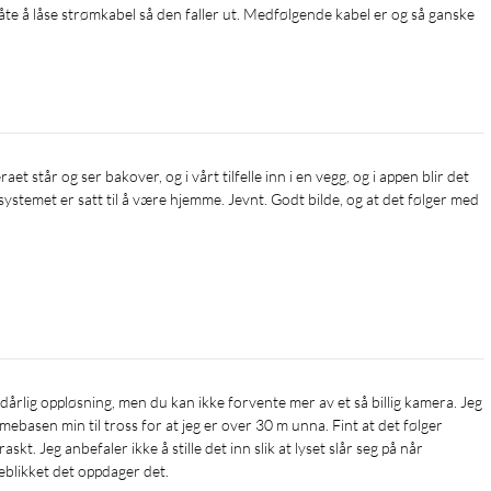
åte å låse strømkabel så den faller ut. Medfølgende kabel er og så ganske 
stemet er satt til å være hjemme. Jevnt. Godt bilde, og at det følger med 
jemmebasen min til tross for at jeg er over 30 m unna. Fint at det følger 
skt. Jeg anbefaler ikke å stille det inn slik at lyset slår seg på når 
yeblikket det oppdager det.