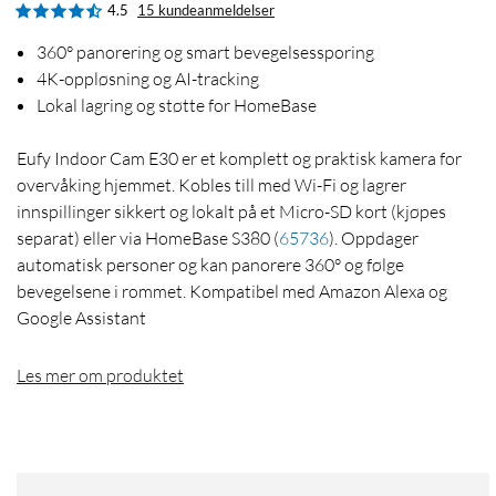
4.5
15 kundeanmeldelser
360­° panorering og smart bevegelsessporing
4K-oppløsning og AI-tracking
Lokal lagring og støtte for HomeBase
Eufy Indoor Cam E30 er et komplett og praktisk kamera for
overvåking hjemmet. Kobles till med Wi-Fi og lagrer
innspillinger sikkert og lokalt på et Micro-SD kort (kjøpes
separat) eller via HomeBase S380
(
65736
)
. Oppdager
automatisk personer og kan panorere 360° og følge
bevegelsene i rommet. Kompatibel med Amazon Alexa og
Google Assistant
Les mer om produktet