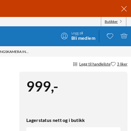
Butikker
Logg på
Bli medlem
EUFY INDOOR CAM E30 OVERVÅKINGSKAMERA INNENDØRS
Legg til handleliste
3 liker
999
,
-
Lagerstatus nett og i butikk