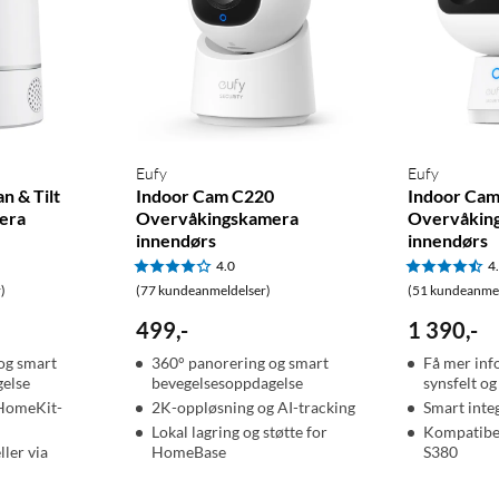
Eufy
Eufy
n & Tilt
Indoor Cam C220
Indoor Cam
era
Overvåkingskamera
Overvåkin
innendørs
innendørs
4.0
4
)
(77 kundeanmeldelser)
(51 kundeanmel
499
,
-
1 390
,
-
og smart
360° panorering og smart
Få mer in
else
bevegelsesoppdagelse
synsfelt o
HomeKit-
2K-oppløsning og AI-tracking
Smart inte
Lokal lagring og støtte for
Kompatibe
ller via
HomeBase
S380