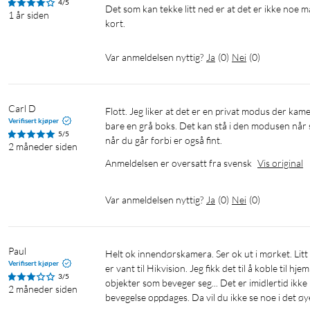
4/5
Det som kan tekke litt ned er at det er ikke noe m
1 år siden
kort. 
Var anmeldelsen nyttig?
Ja
(
0
)
Nei
(
0
)
Carl D
Flott. Jeg liker at det er en privat modus der kameraet står og ser bakover, og i vårt tilfelle inn i en vegg, og i appen blir det 
Verifisert kjøper
bare en grå boks. Det kan stå i den modusen når sy
5/5
når du går forbi er også fint.
2 måneder siden
Anmeldelsen er oversatt fra svensk
Vis original
Var anmeldelsen nyttig?
Ja
(
0
)
Nei
(
0
)
Paul
Helt ok innendørskamera. Ser ok ut i mørket. Litt dårlig oppløsning, men du kan ikke forvente mer av et så billig kamera. Jeg 
Verifisert kjøper
er vant til Hikvision. Jeg fikk det til å koble til h
3/5
objekter som beveger seg... Det er imidlertid ikke ra
2 måneder siden
bevegelse oppdages. Da vil du ikke se noe i det ø