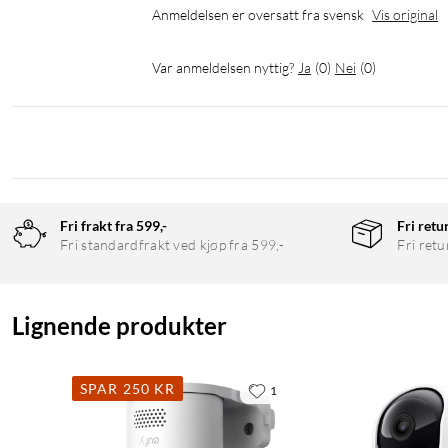
Anmeldelsen er oversatt fra svensk
Vis original
Var anmeldelsen nyttig?
Ja
(
0
)
Nei
(
0
)
Fri frakt fra 599,-
Fri retu
Fri standardfrakt ved kjøp fra 599,-
Fri retu
Lignende produkter
SPAR 250 KR
1