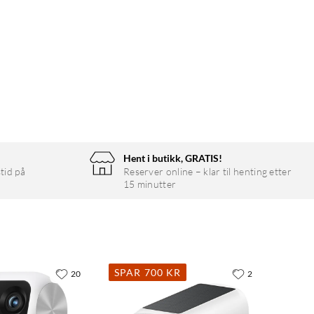
Hent i butikk, GRATIS!
tid på
Reserver online – klar til henting etter
15 minutter
SPAR 700 KR
20
2