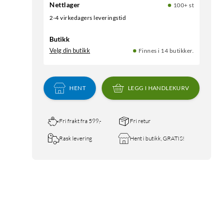
Nettlager
100+ st
2-4 virkedagers leveringstid
Butikk
Velg din butikk
Finnes i 14 butikker.
HENT
LEGG I HANDLEKURV
Fri frakt fra 599,-
Fri retur
Rask levering
Hent i butikk, GRATIS!