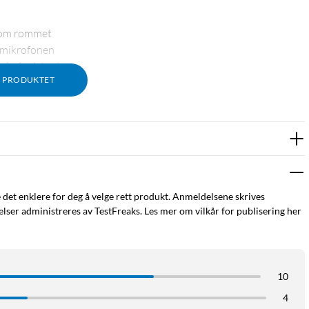
nnom rommet
 mikrofonen
gle Assistant
M PRODUKTET
rat)
et lagring
e det enklere for deg å velge rett produkt. Anmeldelsene skrives
ser administreres av TestFreaks. Les mer om vilkår for publisering her
rme og registrerer kun når en hendelse av interesse skjer. Med
emedlemmer og fremmede.
10
e objektet. Panorer linsen 360° horisontalt eller tilt den 75°
4