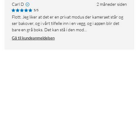
Carl D
2 måneder siden
5/5
Flott. Jeg liker at det er en privat modus der kameraet står og
ser bakover, og i vårt tilfelle inn i en vegg, og i appen blir det
bare en grå boks. Det kan stå i den mod...
Gå til kundeanmeldelsen