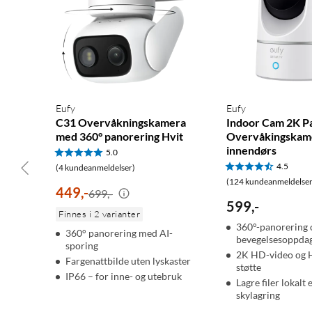
Eufy
Eufy
C31 Overvåkningskamera
Indoor Cam 2K Pa
med 360° panorering Hvit
Overvåkingskam
innendørs
5.0
4.5
(4 kundeanmeldelser)
(124 kundeanmeldelser
449
,
-
699,-
599
,
-
Finnes i 2 varianter
360°-panorering 
360° panorering med AI-
bevegelsesoppdag
sporing
2K HD-video og 
Fargenattbilde uten lyskaster
støtte
IP66 – for inne- og utebruk
Lagre filer lokalt e
skylagring