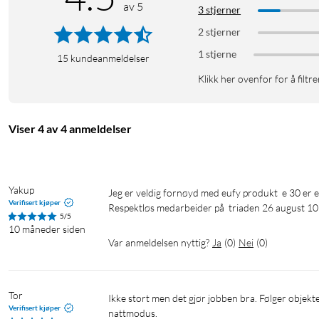
vertikalt for å klar oversikt over hele rommet.
av 5
3 stjerner
2 stjerner
Kommuniser fra kameraet
1 stjerne
15
kundeanmeldelser
Snakk i sanntid til alle som passerer ved hjelp av kameraet inn
Klikk her ovenfor for å filtre
Viser 4 av 4 anmeldelser
Yakup
Jeg er veldig fornøyd med eufy produkt  e 30 er enda bedre og veldig bra pris. Veg er veldig fornøyd ve Kjell&Company. 

Verifisert kjøper
Respektløs medarbeider på  triaden 26 august 10
5/5
10 måneder siden
Var anmeldelsen nyttig?
Ja
(
0
)
Nei
(
0
)
Tor
Ikke stort men det gjør jobben bra. Følger objekter og gir en bra oversikt. Bilder er klare og gode, men er av sort/hvit i 
Verifisert kjøper
nattmodus.
