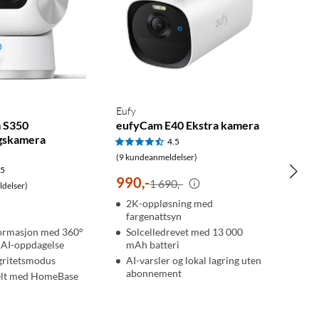
Eufy
 S350
eufyCam E40 Ekstra kamera
gskamera
4.5
(9 kundeanmeldelser)
.5
990
,
-
1 690,-
delser)
2K-oppløsning med
fargenattsyn
formasjon med 360°
Solcelledrevet med 13 000
g AI-oppdagelse
mAh batteri
gritetsmodus
AI-varsler og lokal lagring uten
abonnement
lt med HomeBase