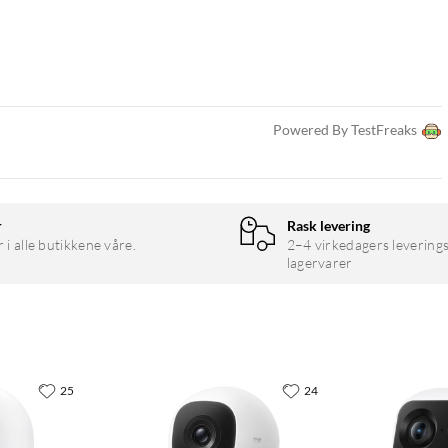
Powered By TestFreaks
r
Rask levering
r i alle butikkene våre.
2–4 virkedagers leverings
lagervarer
25
24