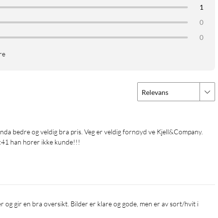
1
0
0
ebygde to-veis kommunikasjon.
re
Relevans
:41 han hører ikke kunde!!!