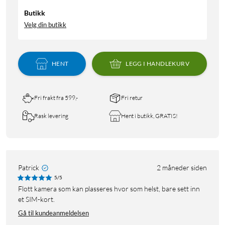
Butikk
Velg din butikk
HENT
LEGG I HANDLEKURV
Fri frakt fra 599,-
Fri retur
Rask levering
Hent i butikk, GRATIS!
Patrick
2 måneder siden
5/5
Flott kamera som kan plasseres hvor som helst, bare sett inn
et SIM-kort.
Gå til kundeanmeldelsen