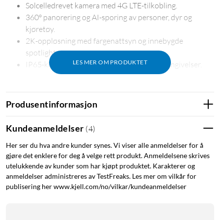
Solcelledrevet kamera med 4G LTE-tilkobling.
360° panorering og AI-sporing av personer, dyr og
kjøretøy.
2K-oppløsning med fargenattsyn og innebygde
spotlights.
LES MER OM PRODUKTET
IP65-klassifisert for utendørs bruk i tøffe omgivelser.
Fleksibel installasjon
Produsentinformasjon
Installer kameraet hvor som helst – uten begrensninger fra
wifi eller stikkontakt. Velegnet for steder som gårdsbruk,
Kundeanmeldelser
(
4
)
byggeplasser og fritidshus. Solcellepanelet kan monteres
Her ser du hva andre kunder synes. Vi viser alle anmeldelser for å
direkte på kameraet eller via medfølgende kabel for å få
gjøre det enklere for deg å velge rett produkt. Anmeldelsene skrives
optimal mengde med sollys.
utelukkende av kunder som har kjøpt produktet. Karakterer og
anmeldelser administreres av TestFreaks. Les mer om vilkår for
Solcelledrift og lang batteritid
publisering her www.kjell.com/no/vilkar/kundeanmeldelser
45 minutter med direkte sollys er nok til drift i én dag.
Kameraet har også et innebygd batteri med opptil 120 dagers