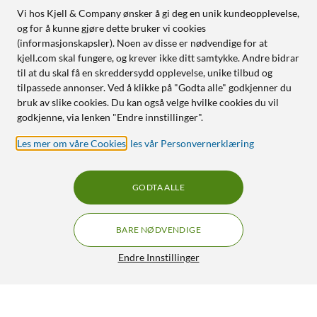
Vi hos Kjell & Company ønsker å gi deg en unik kundeopplevelse,
og for å kunne gjøre dette bruker vi cookies
(informasjonskapsler). Noen av disse er nødvendige for at
kjell.com skal fungere, og krever ikke ditt samtykke. Andre bidrar
til at du skal få en skreddersydd opplevelse, unike tilbud og
tilpassede annonser. Ved å klikke på "Godta alle" godkjenner du
bruk av slike cookies. Du kan også velge hvilke cookies du vil
godkjenne, via lenken "Endre innstillinger".
Les mer om våre Cookies
,
les vår Personvernerklæring
GODTA ALLE
BARE NØDVENDIGE
Endre Innstillinger
TP-Link Tapo C615G Solcelledrevet 4G LTE
GRATIS FRAKT
Pan/Tilt overvåkingskamera