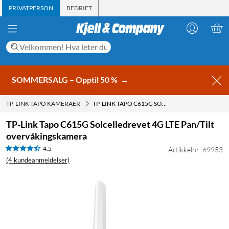
PRIVATPERSON
BEDRIFT
SOMMERSALG – Opptil 50 %
→
TP-LINK TAPO KAMERAER
TP-LINK TAPO C615G SOLCELLEDREVET 4G LTE PAN/TILT OVERVÅKINGSKAMERA
TP-Link Tapo C615G Solcelledrevet 4G LTE Pan/Tilt
overvåkingskamera
4.5
Artikkelnr: 69953
(4 kundeanmeldelser)