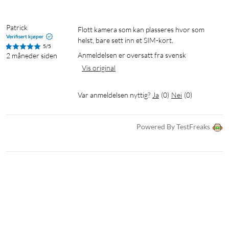
1x Tapo C615G kamera
Patrick
1x A201 solpanel med feste
Flott kamera som kan plasseres hvor som 
Verifisert kjøper
1x USB-adapterkabel og forlengelseskabel
helst, bare sett inn et SIM-kort.
5/5
Monteringsutstyr
Anmeldelsen er oversatt fra svensk
2 måneder siden
Hurtigstartguide
Vis original
Var anmeldelsen nyttig?
Ja
(
0
)
Nei
(
0
)
Powered By TestFreaks