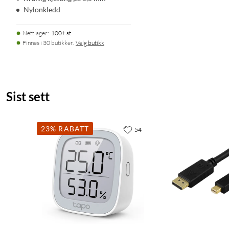
Nylonkledd
Nettlager
:
100+ st
Finnes i 30 butikker.
Velg butikk
Sist sett
23% RABATT
54