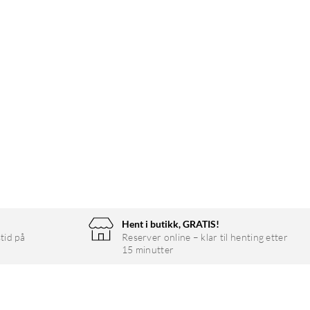
Hent i butikk, GRATIS!
tid på
Reserver online – klar til henting etter
15 minutter