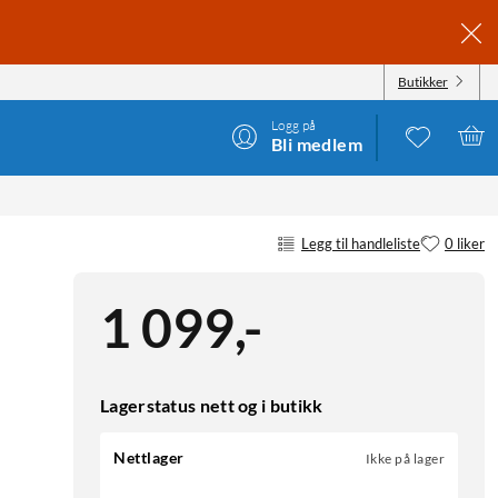
Butikker
Logg på
Bli medlem
Legg til handleliste
0 liker
1 099
,
-
Lagerstatus nett og i butikk
Nettlager
Ikke på lager