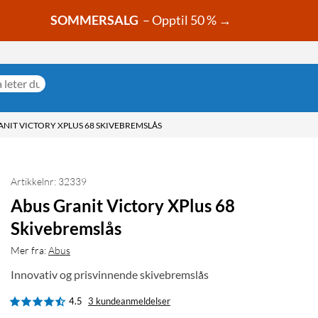
SOMMERSALG
– Opptil 50 % →
ANIT VICTORY XPLUS 68 SKIVEBREMSLÅS
Artikkelnr: 32339
Abus Granit Victory XPlus 68
Skivebremslås
Mer fra:
Abus
Innovativ og prisvinnende skivebremslås
4.5
3 kundeanmeldelser