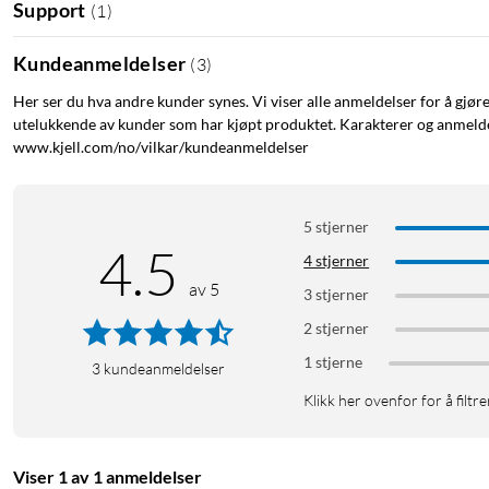
Support
(
1
)
Kundeanmeldelser
(
3
)
Her ser du hva andre kunder synes. Vi viser alle anmeldelser for å gjør
utelukkende av kunder som har kjøpt produktet. Karakterer og anmeldel
www.kjell.com/no/vilkar/kundeanmeldelser
5 stjerner
4.5
4 stjerner
av 5
3 stjerner
2 stjerner
1 stjerne
3
kundeanmeldelser
Klikk her ovenfor for å filtre
Viser 1 av 1 anmeldelser