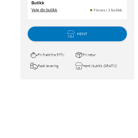
Butikk
Velg din butikk
Finnes i 1 butikk.
HENT
Fri frakt fra 599,-
Fri retur
Rask levering
Hent i butikk, GRATIS!