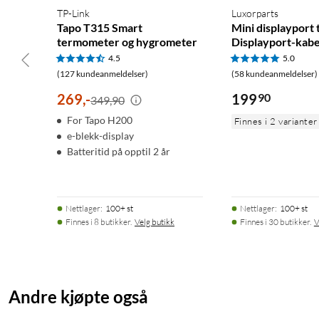
TP-Link
Luxorparts
Tapo T315 Smart
Mini displayport t
termometer og hygrometer
Displayport-kabe
4.5
5.0
(127 kundeanmeldelser)
(58 kundeanmeldelser)
269
,
-
199
90
349,90
For Tapo H200
Finnes i 2 varianter
e-blekk-display
Batteritid på opptil 2 år
Nettlager
:
100+ st
Nettlager
:
100+ st
Finnes i 8 butikker.
Velg butikk
Finnes i 30 butikker.
V
Andre kjøpte også