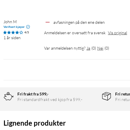
John M
avfasningen på den ene delen
Verifisert kjøper
Anmeldelsen er oversatt fra svensk
Vis original
4/5
1 år siden
Var anmeldelsen nyttig?
Ja
(
0
)
Nei
(
0
)
Fri frakt fra 599,-
Fri retu
Fri standardfrakt ved kjøp fra 599,-
Fri retu
Lignende produkter