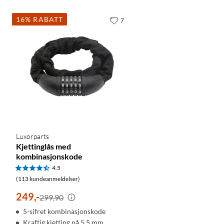
16% RABATT
7
Luxorparts
Kjettinglås med
kombinasjonskode
4.5
(113 kundeanmeldelser)
249
,
-
299,90
5-sifret kombinasjonskode
Kraftig kjetting på 5,5 mm