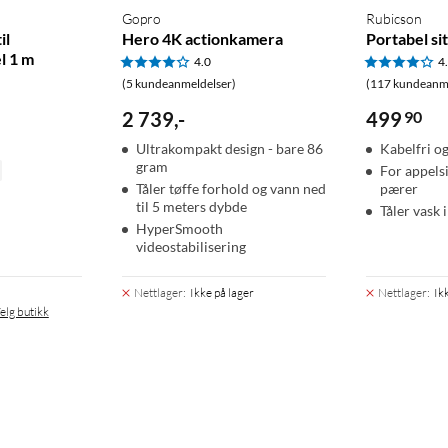
Gopro
Rubicson
il
Hero 4K actionkamera
Portabel si
l 1 m
4.0
4
(5 kundeanmeldelser)
(117 kundeanme
2 739
,
-
499
90
Ultrakompakt design - bare 86
Kabelfri o
gram
For appelsi
Tåler tøffe forhold og vann ned
pærer
til 5 meters dybde
Tåler vask
HyperSmooth
videostabilisering
Nettlager
:
Ikke på lager
Nettlager
:
Ik
elg butikk