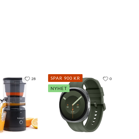
SPAR 900 KR
28
0
NYHET