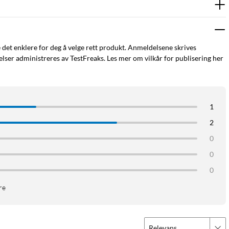
e det enklere for deg å velge rett produkt. Anmeldelsene skrives
ser administreres av TestFreaks. Les mer om vilkår for publisering her
1
2
0
0
0
re
Relevans