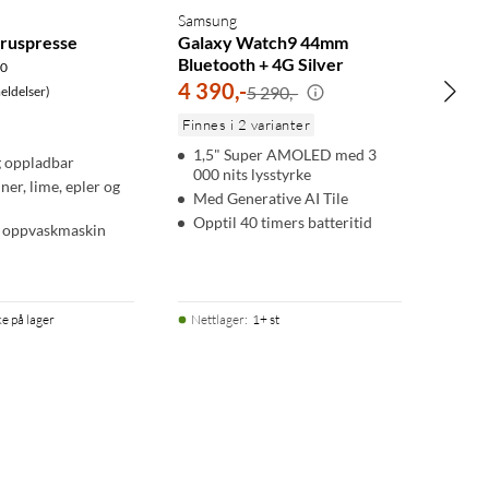
Samsung
truspresse
Galaxy Watch9 44mm
Bluetooth + 4G Silver
.0
4 390
,
-
5 290,-
ldelser)
Finnes i 2 varianter
1,5" Super AMOLED med 3
g oppladbar
000 nits lysstyrke
ner, lime, epler og
Med Generative AI Tile
Opptil 40 timers batteritid
 i oppvaskmaskin
ke på lager
Nettlager
:
1+ st