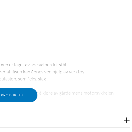
en er laget av spesialherdet stål.
er at låsen kan åpnes ved hjelp av verktøy
lasjon, som f.eks. slag
 at du ikke forsøker å kjøre av gårde mens motorsykkelen
M PRODUKTET
 skulle løsne.