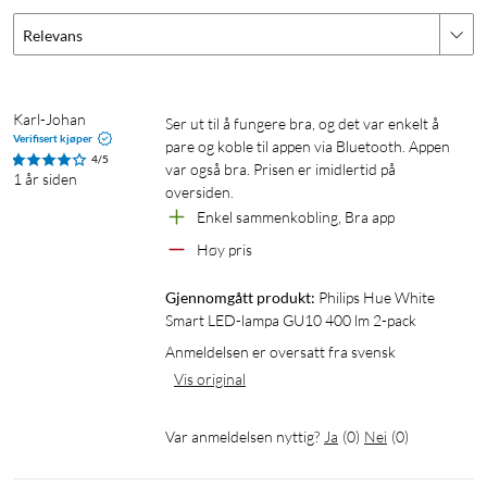
Relevans
Karl-Johan
Ser ut til å fungere bra, og det var enkelt å 
Verifisert kjøper
pare og koble til appen via Bluetooth. Appen 
4/5
var også bra. Prisen er imidlertid på 
1 år siden
oversiden.
Enkel sammenkobling, Bra app
Høy pris
Gjennomgått produkt:
Philips Hue White 
Smart LED-lampa GU10 400 lm 2-pack
Anmeldelsen er oversatt fra svensk
Vis original
Var anmeldelsen nyttig?
Ja
(
0
)
Nei
(
0
)