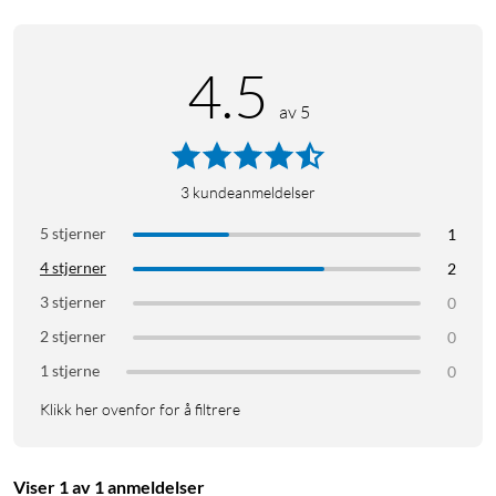
Lysfluks: 400 lm
Sokkel: GU10
Energiklasse: E
4.5
Spenning: 220–240 V
Levetid: 25 000 t
av 5
Mål: Ø50x57 mm
HomeKit-kompatibel: ja
Philips Hue-app: iOS 15 og nyere, Android 10.0 og nyere
3
kundeanmeldelser
Taleassistenter: Amazon Alexa, Apple HomeKit (via Hue
5 stjerner
1
Bridge), Google Assistant, Microsoft Cortana (via Hue Bridge)
4 stjerner
2
3 stjerner
0
2 stjerner
0
1 stjerne
0
Klikk her ovenfor for å filtrere
Viser 1 av 1 anmeldelser