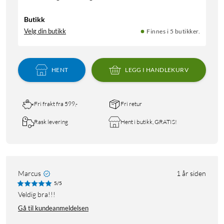
Butikk
Velg din butikk
Finnes i 5 butikker.
HENT
LEGG I HANDLEKURV
Fri frakt fra 599,-
Fri retur
Rask levering
Hent i butikk, GRATIS!
Marcus
1 år siden
5/5
Veldig bra!!!
Gå til kundeanmeldelsen