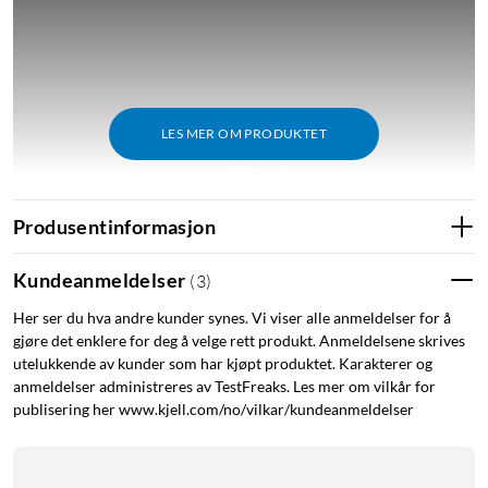
LES MER OM PRODUKTET
Produsentinformasjon
Kundeanmeldelser
(
3
)
Philips Hue Bridge gjør alt dette mulig
Her ser du hva andre kunder synes. Vi viser alle anmeldelser for å
En Hue Bridge
(
50840
)
gir deg hele oppsettet av smarthjem-
gjøre det enklere for deg å velge rett produkt. Anmeldelsene skrives
sikkerhetsfunksjoner: lys- og lydalarm, automatisert
utelukkende av kunder som har kjøpt produktet. Karakterer og
nærværsimitasjon og mulighet for å utvide innstillingene for
anmeldelser administreres av TestFreaks. Les mer om vilkår for
hjemmesikkerhet – eller smart belysning.
publisering her www.kjell.com/no/vilkar/kundeanmeldelser
Overvåk hjemmet ditt i sanntid