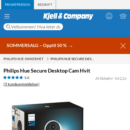
PRIVATPERSON
BEDRIFT
SOMMERSALG – Opptil 50 %
→
PHILIPS HUE-SIKKERHET
PHILIPS HUE SECURE DESKTOP CAM HVIT
Philips Hue Secure Desktop Cam Hvit
5.0
Artikkelnr: 66116
(3 kundeanmeldelser)