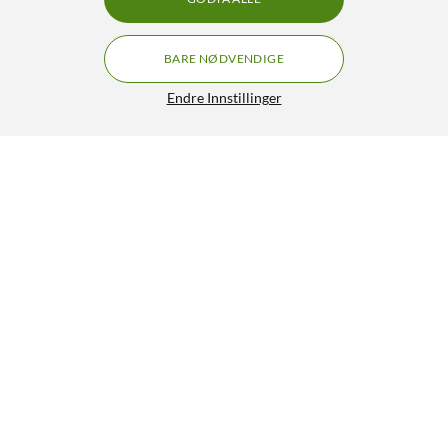
BARE NØDVENDIGE
Endre Innstillinger
Philips Hue Secure Desktop Cam Hvit
GRATIS FRAKT
5/5
1 989,-
HENT
LEGG I HANDLEKURV
Lignende produkter