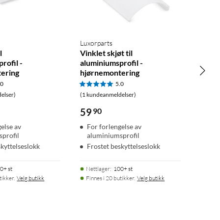
Luxorparts
l
Vinklet skjøt til
rofil -
aluminiumsprofil -
ering
hjørnemontering
.0
5.0
elser)
(1 kundeanmeldelser)
59
90
gelse av
For forlengelse av
profil
aluminiumsprofil
skyttelseslokk
Frostet beskyttelseslokk
0+ st
Nettlager
:
100+ st
tikker.
Velg butikk
Finnes i 20 butikker.
Velg butikk