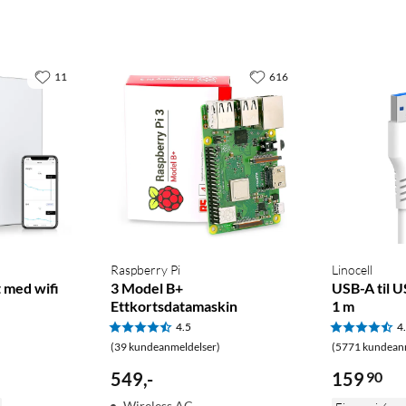
11
616
Raspberry Pi
Linocell
 med wifi
3 Model B+
USB-A til 
Ettkortsdatamaskin
1 m
4.5
4
(39 kundeanmeldelser)
(5771 kundean
549
,
-
159
90
Wireless AC