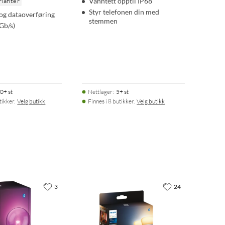
rianter
Vanntett opptil IP68
Styr telefonen din med
 og dataoverføring
stemmen
Gb/s)
0+ st
Nettlager
:
5+ st
tikker.
Velg butikk
Finnes i 8 butikker.
Velg butikk
3
24