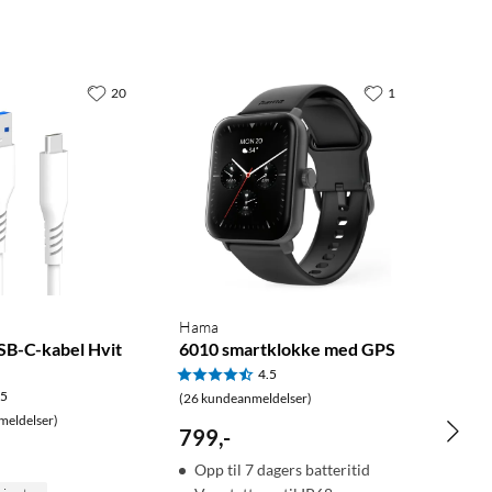
20
1
Hama
USB-C-kabel Hvit
6010 smartklokke med GPS
4.5
.5
(26 kundeanmeldelser)
meldelser)
799
,
-
Opp til 7 dagers batteritid