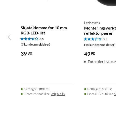
Ledsavers
Skjøteklemme for 10 mm
Monteringsverkt
RGB-LED-list
reflektorpærer
3.5
3.5
(7 kundeanmeldelser)
(45 kundeanmeldelser)
39
90
49
90
Forenkler bytte 
Nettlager
:
100+ st
Nettlager
:
100+ st
Finnes i 27 butikker.
Velg butikk
Finnes i 29 butikker.
V