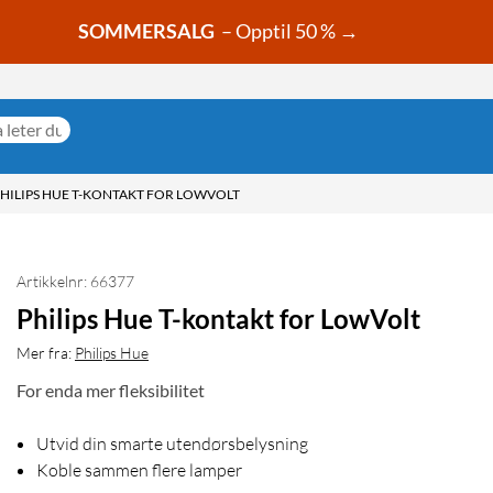
SOMMERSALG
– Opptil 50 % →
HILIPS HUE T-KONTAKT FOR LOWVOLT
Artikkelnr: 66377
Philips Hue T-kontakt for LowVolt
Mer fra:
Philips Hue
For enda mer fleksibilitet
Utvid din smarte utendørsbelysning
Koble sammen flere lamper