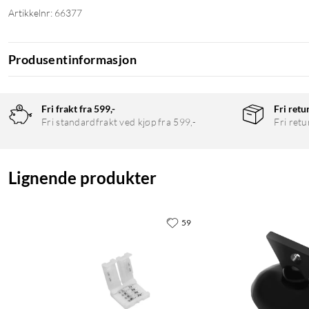
Artikkelnr: 66377
Produsentinformasjon
Fri frakt fra 599,-
Fri retu
Fri standardfrakt ved kjøp fra 599,-
Fri retu
Lignende produkter
59