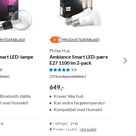
UKTDATABLAD)
(PRODUKTDATABLAD)
Philips Hue
mart LED-lampe
Ambiance Smart LED-pære
E27 1100 lm 2-pack
.0
5.0
elser)
(35 kundeanmeldelser)
649
,
-
 Bluetooth støtte
Krever ikke hub
l med Homekit
Kan endre fargetemperatur
Kompatibel med Homekit
 st
Nettlager
:
1+ st
Finnes i 1 butikk.
Velg butikk