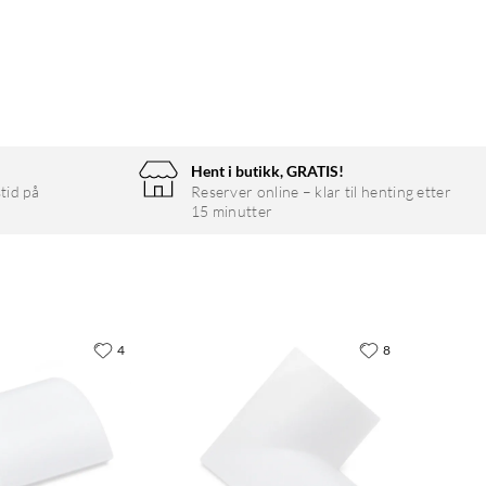
Hent i butikk, GRATIS!
tid på
Reserver online – klar til henting etter
15 minutter
4
8