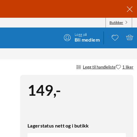
Butikker
Logg på
Bli medlem
Legg til handleliste
1 liker
149
,
-
Lagerstatus nett og i butikk