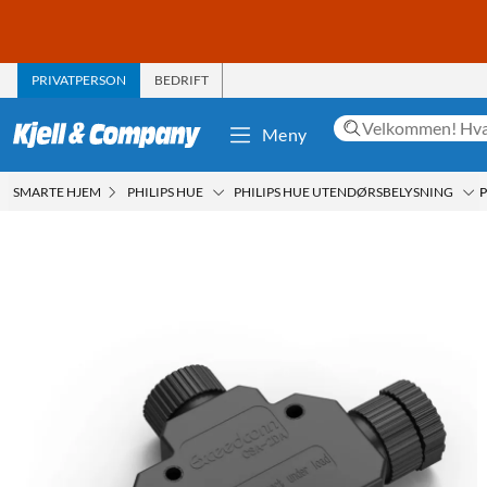
PRIVATPERSON
BEDRIFT
Meny
SMARTE HJEM
PHILIPS HUE
PHILIPS HUE UTENDØRSBELYSNING
P