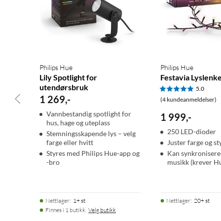
Philips Hue
Philips Hue
Lily Spotlight for
Festavia Lyslenk
utendørsbruk
5.0
1 269
,
-
(4 kundeanmeldelser)
Vannbestandig spotlight for
1 999
,
-
hus, hage og uteplass
250 LED-dioder
Stemningsskapende lys – velg
farge eller hvitt
Juster farge og st
Styres med Philips Hue-app og
Kan synkroniser
-bro
musikk (krever H
Nettlager
:
1+ st
Nettlager
:
20+ st
Finnes i 1 butikk.
Velg butikk