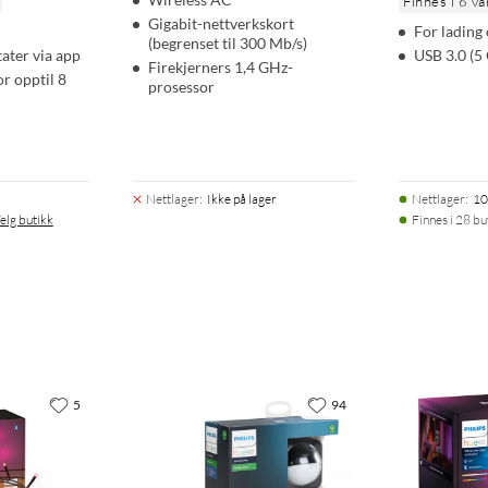
Finnes i 6 va
Gigabit-nettverkskort
For lading
(begrenset til 300 Mb/s)
tater via app
USB 3.0 (5 
Firekjerners 1,4 GHz-
or opptil 8
prosessor
Nettlager
:
Ikke på lager
Nettlager
:
10
elg butikk
Finnes i 28 bu
5
94