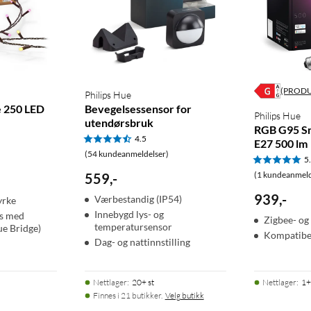
(PROD
Philips Hue
e 250 LED
Bevegelsessensor for
Philips Hue
utendørsbruk
RGB G95 S
4.5
E27 500 lm
(54 kundeanmeldelser)
5
(1 kundeanmeld
559
,
-
939
,
-
Værbestandig (IP54)
yrke
Innebygd lys- og
es med
Zigbee- og
temperatursensor
ue Bridge)
Kompatibe
Dag- og nattinnstilling
Nettlager
:
20+ st
Nettlager
:
1+
Finnes i 21 butikker.
Velg butikk