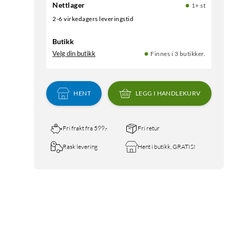
Nettlager
1+ st
2-6 virkedagers leveringstid
Butikk
Velg din butikk
Finnes i 3 butikker.
HENT
LEGG I HANDLEKURV
Fri frakt fra 599,-
Fri retur
Rask levering
Hent i butikk, GRATIS!