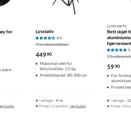
Luxorparts
Lysstativ
øy for
Rett skjøt ti
aluminiumsp
4.5
hjørnemont
(9 kundeanmeldelser)
5
449
90
(2 kundeanmeld
Maksimal vekt for
59
90
blits/lyskilde: 2,5 kg
av pære
Arbeidshøyde: 80-200 cm
For forlen
aluminiums
Frostet be
Nettlager
:
5+ st
Nettlager
:
10
elg butikk
Finnes i 11 butikker.
Velg butikk
Finnes i 20 bu