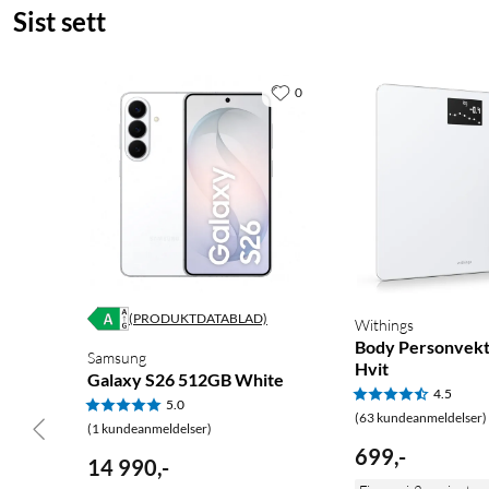
Sist sett
0
(PRODUKTDATABLAD)
Withings
Body Personvekt
Samsung
Hvit
Galaxy S26 512GB White
4.5
5.0
(63 kundeanmeldelser)
(1 kundeanmeldelser)
699
,
-
14 990
,
-