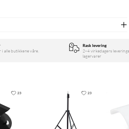
r
Rask levering
r i alle butikkene våre.
2–4 virkedagers leverings
lagervarer
23
23