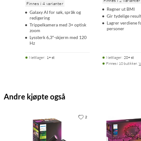
Finnes i 2 varianter
Finnes i 4 varianter
Regner ut BMI
Galaxy AI for søk, språk og
Gir tydelige resul
redigering
Lagrer verdiene f
Trippelkamera med 3× optisk
personer
zoom
Lyssterk 6,3″-skjerm med 120
Hz
Nettlager
:
1+ st
Nettlager
:
20+ st
Finnes i 10 butikker.
V
Andre kjøpte også
2