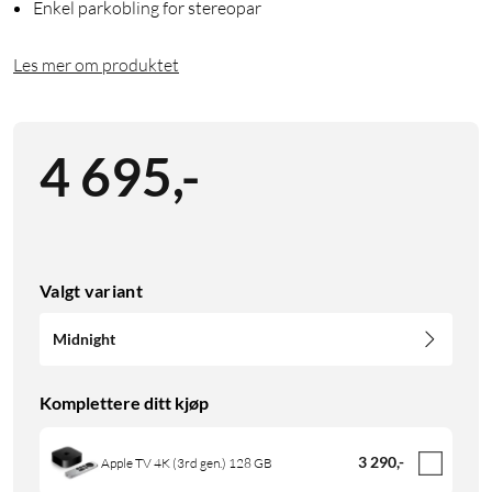
Enkel parkobling for stereopar
Les mer om produktet
4 695
,
-
Valgt variant
Midnight
Komplettere ditt kjøp
3 290
,
-
Apple TV 4K (3rd gen.) 128 GB