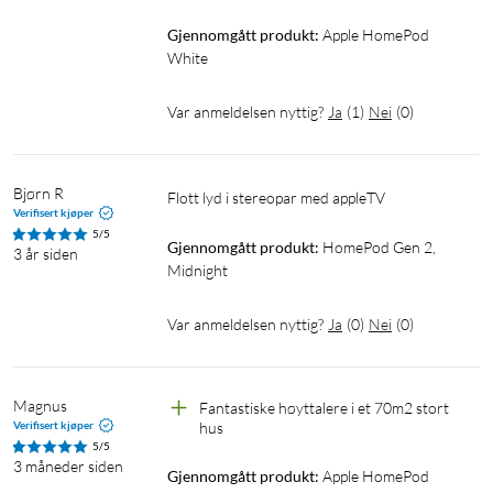
Gjennomgått produkt:
Apple HomePod 
White
Var anmeldelsen nyttig?
Ja
(
1
)
Nei
(
0
)
Bjørn R
Flott lyd i stereopar med appleTV
Verifisert kjøper
5/5
Gjennomgått produkt:
HomePod Gen 2, 
3 år siden
Midnight
Var anmeldelsen nyttig?
Ja
(
0
)
Nei
(
0
)
Magnus
Fantastiske høyttalere i et 70m2 stort 
Verifisert kjøper
hus
5/5
3 måneder siden
Gjennomgått produkt:
Apple HomePod 