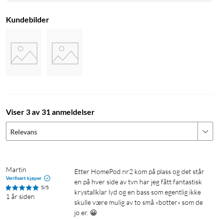
4. Å lage et stereopar med HomePod krever to HomePod-
høyttalere av samme modell, for eksempel to HomePod mini,
Kundebilder
to HomePod (2. gen.) eller to HomePod (1. gen.).
Viser 3 av 31 anmeldelser
Relevans
Martin
Etter HomePod nr2 kom på plass og det står 
Verifisert kjøper
en på hver side av tvn har jeg fått fantastisk 
5/5
krystallklar lyd og en bass som egentlig ikke 
1 år siden
skulle være mulig av to små «bøtter» som de 
jo er. 😀