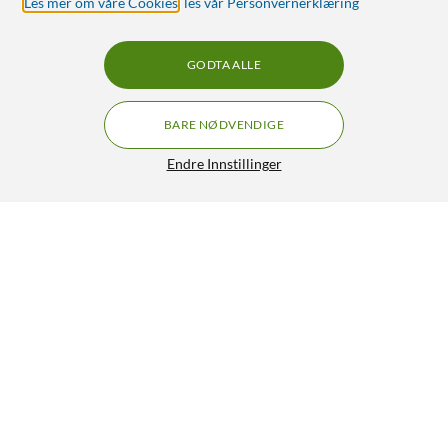
Les mer om våre Cookies
,
les vår Personvernerklæring
GODTA ALLE
BARE NØDVENDIGE
Endre Innstillinger
Apple HomePod Midnight
GRATIS FRAKT
5/5
4 695,-
HENT
LEGG I HANDLEKURV