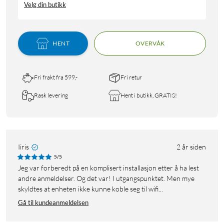
Velg din butikk
HENT
OVERVÅK
Fri frakt fra 599,-
Fri retur
Rask levering
Hent i butikk, GRATIS!
Iiris
2 år siden
5/5
Jeg var forberedt på en komplisert installasjon etter å ha lest
andre anmeldelser. Og det var! I utgangspunktet. Men mye
skyldtes at enheten ikke kunne koble seg til wifi...
Gå til kundeanmeldelsen