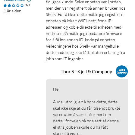
tidligere kunde. Selve enheten var i orden, 
2/5
men den var registrert på annen bruker hos 
1 år siden
Shelly. For å fikse dette måtte jeg registrere 
enheten på lokalt WIFI-nett, finne IP-
adressen og koble direkte til enheten med 
nettleser. Så måtte jeg oppdatere firmware 
for å få inn annen ID-kode på enheten. 
Veiledningene hos Shelly var mangelfulle, 
dette hadde jeg ikke fått til uten erfaring fra 
jobb som IT-ingeniør.
Thor S - Kjell & Company
Hei!

Auda, utrolig leit å høre dette, dette 
skal ikke skje at du får tilsendt brukte 
varer uten å være informert om 
dette i forveien på noe sett så denne 
ekstra jobben skulle du ha fått 
sluppet å gjøre.
