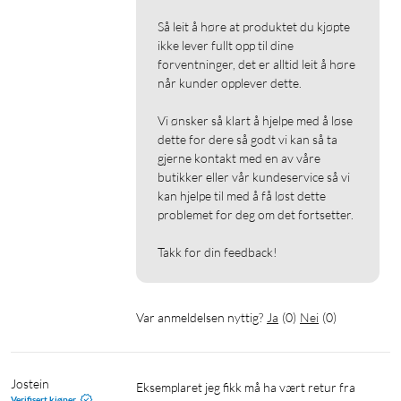
Så leit å høre at produktet du kjøpte 
ikke lever fullt opp til dine 
forventninger, det er alltid leit å høre 
når kunder opplever dette.

Vi ønsker så klart å hjelpe med å løse 
dette for dere så godt vi kan så ta 
gjerne kontakt med en av våre 
butikker eller vår kundeservice så vi 
kan hjelpe til med å få løst dette 
problemet for deg om det fortsetter.

Takk for din feedback!
Var anmeldelsen nyttig?
Ja
(
0
)
Nei
(
0
)
Jostein
Eksemplaret jeg fikk må ha vært retur fra 
Verifisert kjøper