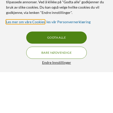
tilpassede annonser. Ved å klikke på "Godta alle" godkjenner du
bruk av slike cookies. Du kan også velge hvilke cookies du vil
godkjenne, via lenken "Endre innstillinger".
Les mer om våre Cookies
,
les vår Personvernerklæring
GODTA ALLE
BARE NØDVENDIGE
Endre Innstillinger
Shelly H&T Smart termometer og hygrometer Svart
279,90
3.5/5
HENT
OVERVÅK