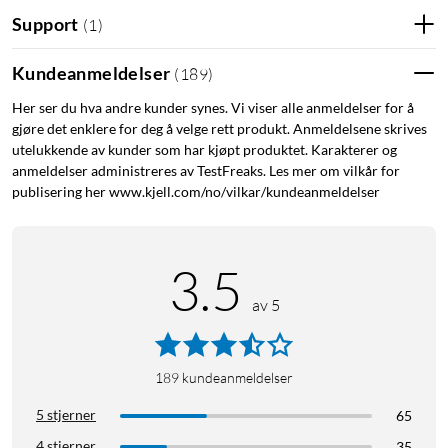
Support
(
1
)
Velegnet for mange bruksmåter
Med sin kompakte størrelse og robuste ytre er Shelly H&T
Kundeanmeldelser
(
189
)
enkel å plassere akkurat der du trenger den. Tåler
temperaturer mellom -10 og +50 °C og kan derfor brukes til å
Her ser du hva andre kunder synes. Vi viser alle anmeldelser for å
gjøre det enklere for deg å velge rett produkt. Anmeldelsene skrives
styre temperaturen i kjøleskapet.
utelukkende av kunder som har kjøpt produktet. Karakterer og
anmeldelser administreres av TestFreaks. Les mer om vilkår for
Enkel å integrere
publisering her www.kjell.com/no/vilkar/kundeanmeldelser
Enheten har støtte for åpent API, noe som gjør det enkelt å
integrere Shelly H&T med andre systemer og tjenester.
Perfekt for smarthjem – øk varmen på ovnene når det blir for
3.5
kaldt, eller aktiver luftfukteren ved en forhåndsdefinert
av 5
grenseverdi.
Spesifikasjoner
189
kundeanmeldelser
Temperatur: –10 til 50 °C (± 1 °C)
5 stjerner
65
Luftfuktighet: 0-100 % (±5%)
Batterier: CR123A* (3 V) følger ikke med
(
32206
)
4 stjerner
35