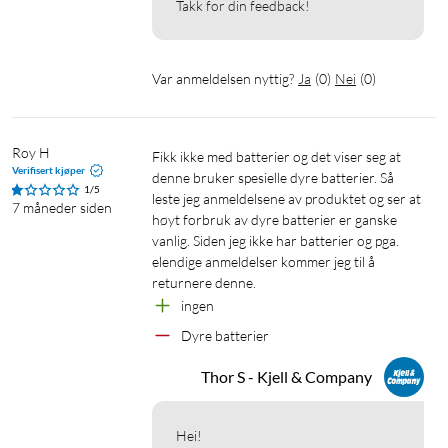
Takk for din feedback!
Var anmeldelsen nyttig?
Ja
(
0
)
Nei
(
0
)
Roy H
Fikk ikke med batterier og det viser seg at 
Verifisert kjøper
denne bruker spesielle dyre batterier. Så 
1/5
leste jeg anmeldelsene av produktet og ser at 
7 måneder siden
høyt forbruk av dyre batterier er ganske 
vanlig. Siden jeg ikke har batterier og pga. 
elendige anmeldelser kommer jeg til å 
returnere denne. 
ingen
Dyre batterier
Thor S - Kjell & Company
Hei!
