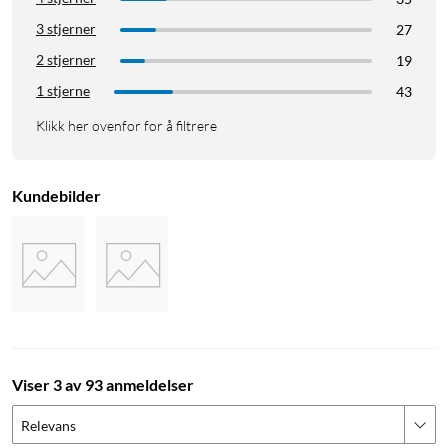
Batteritid: opptil 18 måneder
3 stjerner
27
Tilkobling: Wifi, 2,4 GHz
2 stjerner
19
Rekkevidde: Opptil 50 m
1 stjerne
Mål: 35x45 mm
43
Klikk her ovenfor for å filtrere
*OBS! Ikke bruk oppladbare batterier da de har lavere
spenning.
Kundebilder
Viser 3 av 93 anmeldelser
Relevans