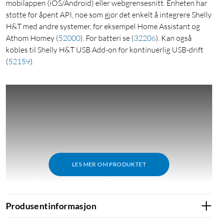
mobilappen (iOS/Android) eller webgrensesnitt. Enheten har
støtte for åpent API, noe som gjør det enkelt å integrere Shelly
H&T med andre systemer, for eksempel Home Assistant og
Athom Homey
(
52000
)
. For batteri se
(
32206
)
. Kan også
kobles til Shelly H&T USB Add-on for kontinuerlig USB-drift
(
52159
)
.
LES MER OM PRODUKTET
Produsentinformasjon