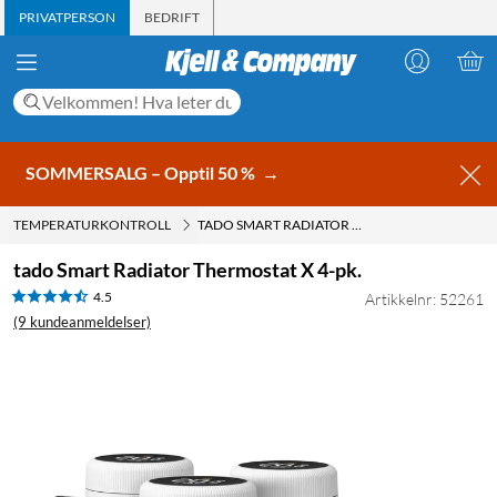
PRIVATPERSON
BEDRIFT
SOMMERSALG – Opptil 50 %
→
TEMPERATURKONTROLL
TADO SMART RADIATOR THERMOSTAT X 4-PK.
tado Smart Radiator Thermostat X 4-pk.
4.5
Artikkelnr: 52261
(9 kundeanmeldelser)