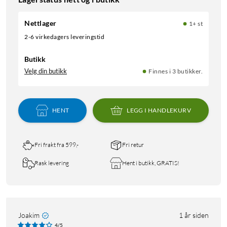
Nettlager
1+ st
2-6 virkedagers leveringstid
Butikk
Velg din butikk
Finnes i 3 butikker.
HENT
LEGG I HANDLEKURV
Fri frakt fra 599,-
Fri retur
Rask levering
Hent i butikk, GRATIS!
Joakim
1 år siden
4/5