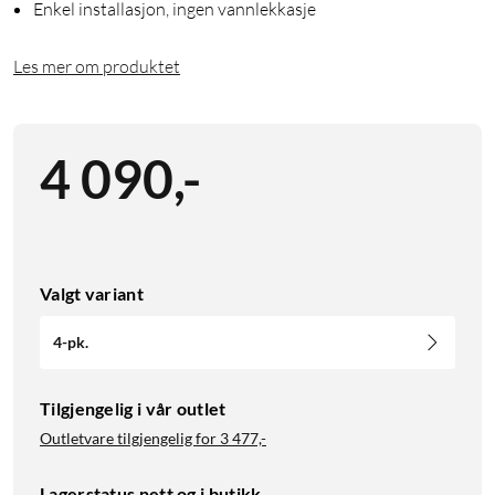
Enkel installasjon, ingen vannlekkasje
Les mer om produktet
4 090
,
-
Valgt variant
4-pk.
Tilgjengelig i vår outlet
Outletvare tilgjengelig for
3 477,-
Lagerstatus nett og i butikk