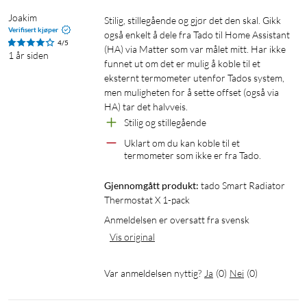
separat i hvert rom via Tado-appen. Det gir deg full kontroll
over hvor varmt eller svalt hvert rom skal være. Termostaten
Joakim
Stilig, stillegående og gjør det den skal. Gikk 
Verifisert kjøper
monteres med noen enkle håndgrep på vannbårne ovner og
også enkelt å dele fra Tado til Home Assistant 
4/5
(HA) via Matter som var målet mitt. Har ikke 
byr på flere smarte funksjoner for å spare energi og redusere
1 år siden
funnet ut om det er mulig å koble til et 
oppvarmingskostnadene.
eksternt termometer utenfor Tados system, 
men muligheten for å sette offset (også via 
Smart Radiator Thermostat X kan også styres med
HA) tar det halvveis.
taleassistenter som Amazon Alexa, Apple HomeKit og Google
Stilig og stillegående
Assistant, og du kan styre den manuelt ved å vri på
Uklart om du kan koble til et 
termostaten (kan deaktiveres ved hjelp av
termometer som ikke er fra Tado.
barnelåsfunksjonen).
Gjennomgått produkt:
tado Smart Radiator 
Deiligere inneklima, lavere kostnader
Thermostat X 1-pack
Anmeldelsen er oversatt fra svensk
Ved hjelp av Tado sin intuitive app kan du tidsinnstille varmen
Vis original
på hytta, øke temperaturen på gjesterommet noen timer før
gjestene kommer, og få ut rapporter og statistikk over
energiforbruket. Når solen varmer opp hjemmet ditt, minner
Var anmeldelsen nyttig?
Ja
(
0
)
Nei
(
0
)
den deg på å senke temperaturen for å spare enda mer energi.
Appen kan også informere deg om kvaliteten på inneluften og