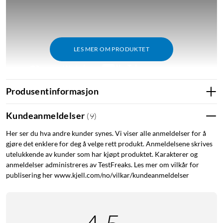
LES MER OM PRODUKTET
Produsentinformasjon
Funksjoner
Kundeanmeldelser
(
9
)
Smart termostat som monteres på eksisterende
Her ser du hva andre kunder synes. Vi viser alle anmeldelser for å
vannbåren ovn.
gjøre det enklere for deg å velge rett produkt. Anmeldelsene skrives
Gjør at du kan styre temperaturen i ulike rom separat
utelukkende av kunder som har kjøpt produktet. Karakterer og
via en app, med tale eller manuelt.
anmeldelser administreres av TestFreaks. Les mer om vilkår for
Støtte for geogjerde (stedsdata) som justerer
publisering her www.kjell.com/no/vilkar/kundeanmeldelser
temperaturen basert på om noen er hjemme eller ikke.
Slår av varmen hvis et vindu etterlates åpent.
Temperaturinnstillinger kan tidsinnstilles.
Rapporter og statistikk over energiforbruket i appen.