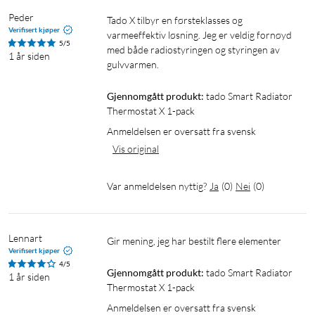
gi tips om hvordan du kan forbedre den.
Peder
Tado X tilbyr en førsteklasses og 
Verifisert kjøper
varmeeffektiv løsning. Jeg er veldig fornøyd 
5/5
Geogjerde og vindusoppdagelse
med både radiostyringen og styringen av 
1 år siden
gulvvarmen.
Geogjerde er en stedsbasert funksjon som sjekker hvor
mobilen din befinner seg. Ved å aktivere geogjerde for Smart
Gjennomgått produkt:
tado Smart Radiator 
Radiator Thermostat X i appen kan du regulere temperaturen
Thermostat X 1-pack
basert på om du er hjemme eller ikke. Termostaten kan også
Anmeldelsen er oversatt fra svensk
gjøre deg oppmerksom på om temperaturen i rommet
Vis original
plutselig synker – for eksempel hvis et vindu står åpent – slik
at du kan stenge vinduet eller justere varmen.
Var anmeldelsen nyttig?
Ja
(
0
)
Nei
(
0
)
Enkel montering uten risiko for lekkasje
Termostaten er utformet for at du enkelt skal kunne installere
Lennart
Gir mening, jeg har bestilt flere elementer 
den selv, uten risiko for vannlekkasje. Den leveres med ulike
Verifisert kjøper
4/5
adaptere for å passe nesten alle radiatorventiler. Termostaten
Gjennomgått produkt:
tado Smart Radiator 
1 år siden
kan brukes i alle rom i hjemmet, selv på badet. På Tado sin
Thermostat X 1-pack
hjemmeside kan du se om Smart Radiator Thermostat X
Anmeldelsen er oversatt fra svensk