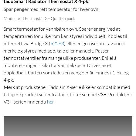
tado Smart Radiator Thermostat X 4-pk.
Spar penger med rett temperatur for hver ovn
Modellnr: Thermostat X - Quattro pack
Smart termostat for vannbåren ovn. Sparer energi ved at
temperaturen for ulike rom kan styres individuelt. Kobles til
internett via Bridge X
(
52263
)
eller en grenseruter av annet
merke og styres med app, tale eller manuelt. Passer
termostatventiler fra mange ulike produsenter. Enkel å
montere – ingen risiko for vannlekkasje. Drives av et
oppladbart batteri som lades én gang per år. Finnes i 1-pk. og
4-pk.
Merk
at produktene i Tado sin X-serie ikke er kompatible med
tidligere produktserier fra Tado, for eksempel V3+. Produkter i
V3+-serien finner du
her
.