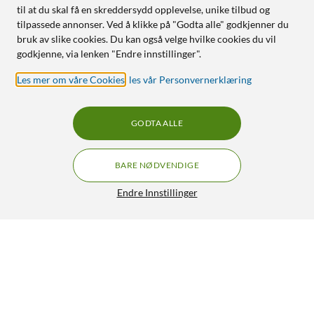
til at du skal få en skreddersydd opplevelse, unike tilbud og
tilpassede annonser. Ved å klikke på "Godta alle" godkjenner du
bruk av slike cookies. Du kan også velge hvilke cookies du vil
godkjenne, via lenken "Endre innstillinger".
Les mer om våre Cookies
,
les vår Personvernerklæring
GODTA ALLE
BARE NØDVENDIGE
Endre Innstillinger
Xtrfy K5 Compact RGB Svart
GRATIS FRAKT
4/5
1 359,-
HENT
LEGG I HANDLEKURV