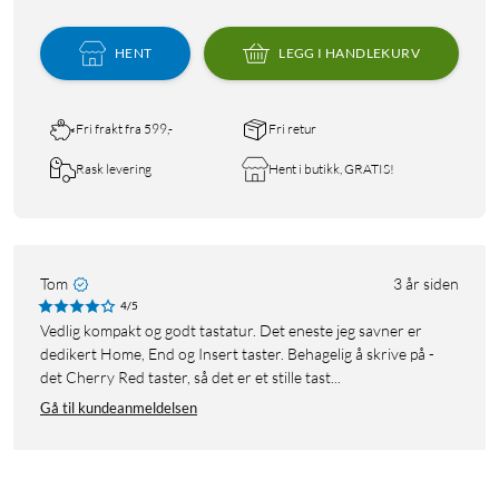
HENT
LEGG I HANDLEKURV
Fri frakt fra 599,-
Fri retur
Rask levering
Hent i butikk, GRATIS!
Tom
3 år siden
4/5
Vedlig kompakt og godt tastatur. Det eneste jeg savner er
dedikert Home, End og Insert taster. Behagelig å skrive på -
det Cherry Red taster, så det er et stille tast...
Gå til kundeanmeldelsen