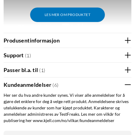
LES MER OM PRODUKTET
Produsentinformasjon
Support
(
1
)
Spesifikasjoner
Farge på belysning: RGB (16,8 m)
Passer bl.a. til
(
1
)
Knappemateriale: ABS
N-key rollover: Ja
Kundeanmeldelser
(
6
)
Anti-ghosting: Ja
Hotswap: Ja
Her ser du hva andre kunder synes. Vi viser alle anmeldelser for å
gjøre det enklere for deg å velge rett produkt. Anmeldelsene skrives
Type brytere: Kailh Red
utelukkende av kunder som har kjøpt produktet. Karakterer og
Kabellengde: 2 m
anmeldelser administreres av TestFreaks. Les mer om vilkår for
Mål: 360x172x44 mm
publisering her www.kjell.com/no/vilkar/kundeanmeldelser
Vekt: 841 g