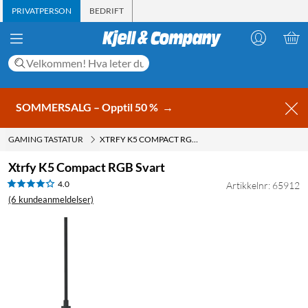
PRIVATPERSON
BEDRIFT
SOMMERSALG – Opptil 50 %
→
GAMING TASTATUR
XTRFY K5 COMPACT RGB SVART
Xtrfy K5 Compact RGB Svart
4.0
Artikkelnr: 65912
(6 kundeanmeldelser)