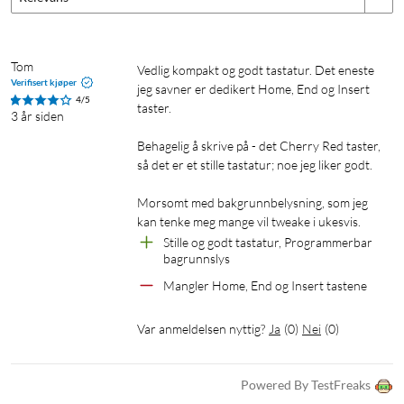
Tom
Vedlig kompakt og godt tastatur. Det eneste 
Verifisert kjøper
jeg savner er dedikert Home, End og Insert 
4/5
taster. 

3 år siden
Behagelig å skrive på - det Cherry Red taster, 
så det er et stille tastatur; noe jeg liker godt.

Morsomt med bakgrunnbelysning, som jeg 
kan tenke meg mange vil tweake i ukesvis.
Stille og godt tastatur, Programmerbar 
bagrunnslys
Mangler Home, End og Insert tastene
Var anmeldelsen nyttig?
Ja
(
0
)
Nei
(
0
)
Powered By TestFreaks