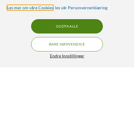
Les mer om våre Cookies
,
les vår Personvernerklæring
GODTA ALLE
BARE NØDVENDIGE
Endre Innstillinger
Elgato Stream Deck Mini Programmerbart
GRATIS FRAKT
tastatur
649,-
5/5
HENT
LEGG I HANDLEKURV