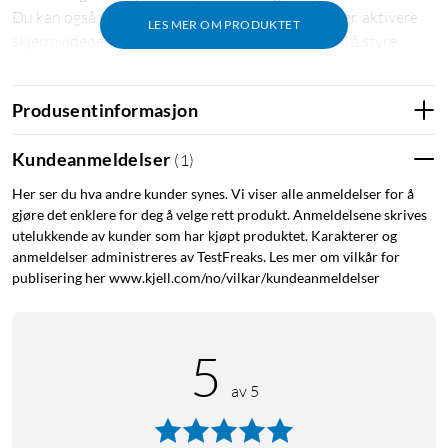
Du kan også veksle mellom kameraer, endre scener, aktivere
LES MER OM PRODUKTET
skjermvideoer og mer. Stream Deck er velegnet til å styre
strømmebelysningen Key Light og Key Light Air. Støtte for
blant annet YouTube, Twitter, Mixer, Twitch, Streamlabs,
Produsentinformasjon
XSplit og OBS Studio. Kompatibel med Windows 10 (64-bit)
og macOS 10.13 eller nyere. Leveres med USB-kabel (1,5 m) og
Kundeanmeldelser
(
1
)
programvare. Mål: 84x60x58 mm.
Her ser du hva andre kunder synes. Vi viser alle anmeldelser for å
gjøre det enklere for deg å velge rett produkt. Anmeldelsene skrives
utelukkende av kunder som har kjøpt produktet. Karakterer og
anmeldelser administreres av TestFreaks. Les mer om vilkår for
publisering her www.kjell.com/no/vilkar/kundeanmeldelser
5
av 5