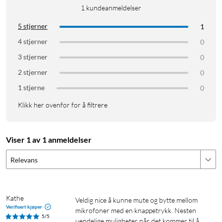
1
kundeanmeldelser
5 stjerner
1
4 stjerner
0
3 stjerner
0
2 stjerner
0
1 stjerne
0
Klikk her ovenfor for å filtrere
Viser 1 av 1 anmeldelser
Relevans
Kathe
Veldig nice å kunne mute og bytte mellom 
Verifisert kjøper
mikrofoner med en knappetrykk. Nesten 
5/5
uendelige muligheter når det kommer til å 