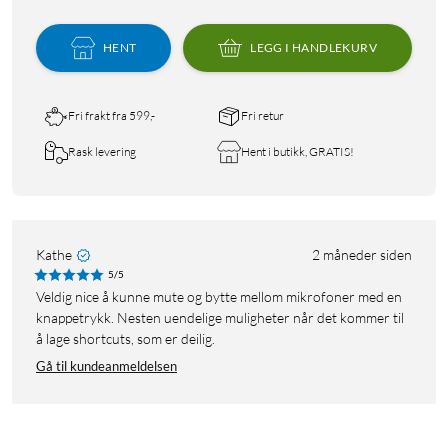
HENT
LEGG I HANDLEKURV
Fri frakt fra 599,-
Fri retur
Rask levering
Hent i butikk, GRATIS!
Kathe
2 måneder siden
5/5
Veldig nice å kunne mute og bytte mellom mikrofoner med en
knappetrykk. Nesten uendelige muligheter når det kommer til
å lage shortcuts, som er deilig.
Gå til kundeanmeldelsen