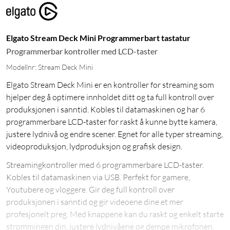
Elgato Stream Deck Mini Programmerbart tastatur
Programmerbar kontroller med LCD-taster
Modellnr: Stream Deck Mini
Elgato Stream Deck Mini er en kontroller for streaming som
hjelper deg å optimere innholdet ditt og ta full kontroll over
produksjonen i sanntid. Kobles til datamaskinen og har 6
programmerbare LCD-taster for raskt å kunne bytte kamera,
justere lydnivå og endre scener. Egnet for alle typer streaming,
videoproduksjon, lydproduksjon og grafisk design.
Streamingkontroller med 6 programmerbare LCD-taster.
Kobles til datamaskinen via USB. Perfekt for gamere,
Youtubere og vloggere. Gir deg full kontroll over
produksjonen i sanntid og gir videoene dine et mer
profesjonelt preg. Med knappene kan du raskt og enkelt starte
strømmingen din, justere lydnivåene og dempe mikrofonen.