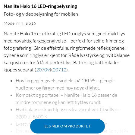
Nanlite Halo 16 LED-ringbelysning
Foto- og videobelysning for mobilen!
Modellnr: Halo16
Nanlite Halo 16 er et kraftig LED-ringlys som gir et mykt lys
med nøyaktig fargegjengivelse – perfekt for selfie-filmer og
fotografering! Gir de effektfulle, ringformede refleksjonene i
øynene som ringlys er kjent for. Både lysstyrke og hvitbalanse
kan justeres for å få et perfekt lys. Batteri og batterilader
kjøpes separat
(
20709
)
(
20712
)
.
Høy fargegjengivelsesindeks på CRI 95 – gjengir
hudtoner og farger med høy nøyaktighet.
Kompakt og portabel – Nanlite Halo 16 passer de
mindre rommene og kan lett flyttes rundt.
Hvitbalansen kan tilpasses fra varmhvitt til sollys –
3200 til 5600 K.
Lysstyrken kan justeres mellom 0 og 2470 lm.
LES MER OM PRODUKTET
Drives av medfølgende strømadapter eller et Sony NP-