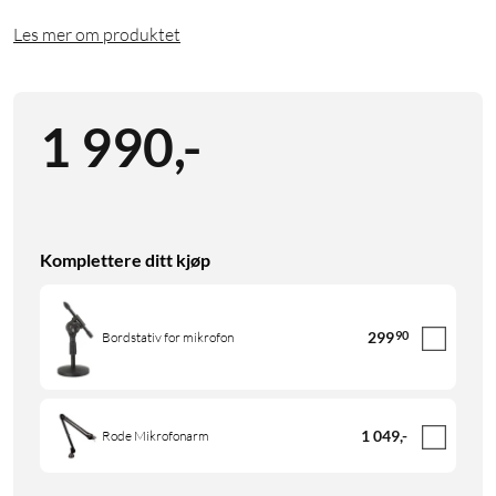
Les mer om produktet
1 990
,
-
Komplettere ditt kjøp
299
90
Bordstativ for mikrofon
1 049
,
-
Rode Mikrofonarm