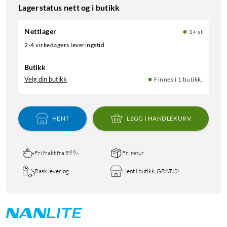
Lagerstatus nett og i butikk
Nettlager
1+ st
2-4 virkedagers leveringstid
Butikk
Velg din butikk
Finnes i 1 butikk.
HENT
LEGG I HANDLEKURV
Fri frakt fra 599,-
Fri retur
Rask levering
Hent i butikk, GRATIS!