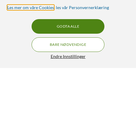
Les mer om våre Cookies
,
les vår Personvernerklæring
GODTA ALLE
BARE NØDVENDIGE
Endre Innstillinger
Nanlite Halo 16 LED-ringbelysning
GRATIS FRAKT
1 990,-
HENT
LEGG I HANDLEKURV