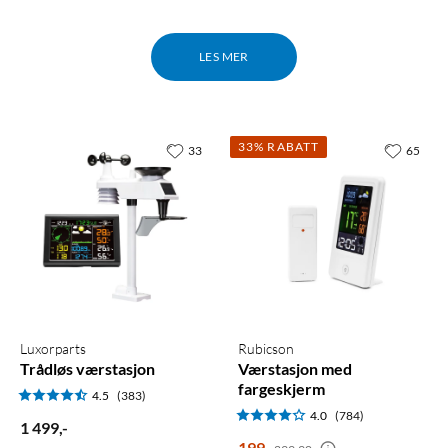
LES MER
33% RABATT
33
65
Luxorparts
Rubicson
Trådløs værstasjon
Værstasjon med
fargeskjerm
4.5
(383)
4.0
(784)
1 499
,
-
199
,
-