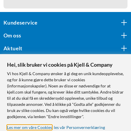
Kundeservice
Om oss
Aktuelt
Hei, slik bruker vi cookies på Kjell & Company
Følg oss
Vi hos Kjell & Company ønsker å gi deg en unik kundeopplevelse,
og for å kunne gjøre dette bruker vi cookies
(informasjonskapsler). Noen av disse er nødvendige for at
kjell.com skal fungere, og krever ikke ditt samtykke. Andre bidrar
Handle fra:
til at du skal få en skreddersydd opplevelse, unike tilbud og
tilpassede annonser. Ved å klikke på "Godta alle" godkjenner du
Sverige
bruk av slike cookies. Du kan også velge hvilke cookies du vil
Norge
godkjenne, via lenken "Endre innstillinger".
Les mer om våre Cookies
,
les vår Personvernerklæring