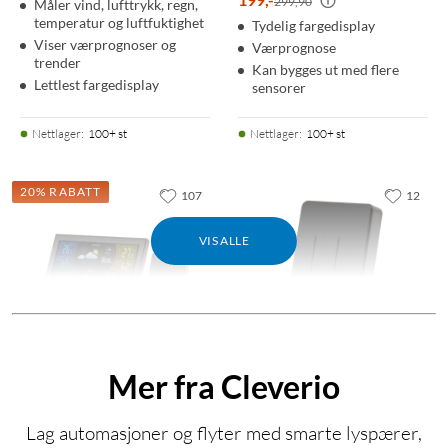
299,90
Måler vind, lufttrykk, regn,
temperatur og luftfuktighet
Tydelig fargedisplay
Viser værprognoser og
Værprognose
trender
Kan bygges ut med flere
Lettlest fargedisplay
sensorer
Nettlager
:
100+ st
Nettlager
:
100+ st
20% RABATT
107
12
VIS ALLE
Mer fra Cleverio
Rubicson
Rubicson
Værstasjon med stor
Temperatur- og
Lag automasjoner og flyter med smarte lyspærer,
skjerm
luftfuktighetssensor til