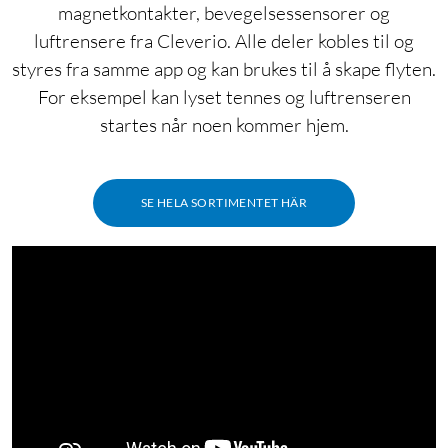
værstasjon
magnetkontakter, bevegelsessensorer og
4.0
(596)
4.0
(101)
luftrensere fra Cleverio. Alle deler kobles til og
399
,
-
499,90
90
129
styres fra samme app og kan brukes til å skape flyten.
Stor og tydelig fargeskjerm
Rekkevidde på opptil 50
Måler temperatur og
For eksempel kan lyset tennes og luftrenseren
meter
luftfuktighet
startes når noen kommer hjem.
Måler temperatur og
Værprognose og trender
luftfuktighet
Nettlager
:
100+ st
Nettlager
:
5+ st
SE HELA SORTIMENTET HÄR