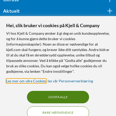
Aktuelt
Hei, slik bruker vi cookies på Kjell & Company
Følg oss
Vi hos Kjell & Company ønsker å gi deg en unik kundeopplevelse,
og for å kunne gjøre dette bruker vi cookies
(informasjonskapsler). Noen av disse er nødvendige for at
kjell.com skal fungere, og krever ikke ditt samtykke. Andre bidrar
Handle fra:
til at du skal få en skreddersydd opplevelse, unike tilbud og
tilpassede annonser. Ved å klikke på "Godta alle" godkjenner du
Sverige
bruk av slike cookies. Du kan også velge hvilke cookies du vil
Norge
godkjenne, via lenken "Endre innstillinger".
Les mer om våre Cookies
,
les vår Personvernerklæring
GODTA ALLE
BARE NØDVENDIGE
RÅD OG TILBEHØR TIL