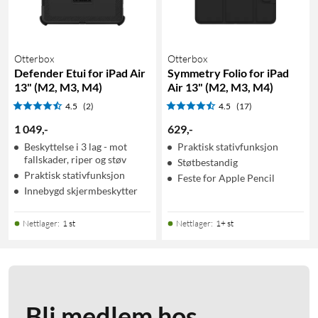
Otterbox
Otterbox
Defender Etui for iPad Air
Symmetry Folio for iPad
13" (M2, M3, M4)
Air 13" (M2, M3, M4)
4.5
(2)
4.5
(17)
1 049
,
-
629
,
-
Beskyttelse i 3 lag - mot
Praktisk stativfunksjon
fallskader, riper og støv
Støtbestandig
Praktisk stativfunksjon
Feste for Apple Pencil
Innebygd skjermbeskytter
Nettlager
:
1 st
Nettlager
:
1+ st
Bli medlem hos