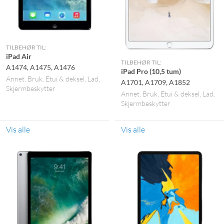
TILBEHØR TIL:
iPad Air
TILBEHØR TIL:
A1474, A1475, A1476
iPad Pro (10,5 tum)
Annet
Bruk
Etui & deksel
Lad
A1701, A1709, A1852
Skjermbeskytter
Annet
Bruk
Etui & deksel
Lad
Skjermbeskytter
Vis alle
Vis alle