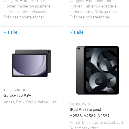
Gadgets
Hodetelefoner
Gadgets
Hodetelefoner
Holder
Kabler og adaptere
Holder
Kabler og adaptere
Ladere
Stativ
Styluspenner
Ladere
Stativ
Styluspenner
Trådløse hodetelefoner
Trådløse hodetelefoner
Vis alle
Vis alle
TILBEHØR TIL:
Galaxy Tab A9+
Annet
Bruk
Etui & deksel
Lad
TILBEHØR TIL:
iPad Air (5:e gen.)
A2588, A2589, A2591
Annet
Bruk
Etui & deksel
Lad
Skjermbeskytter