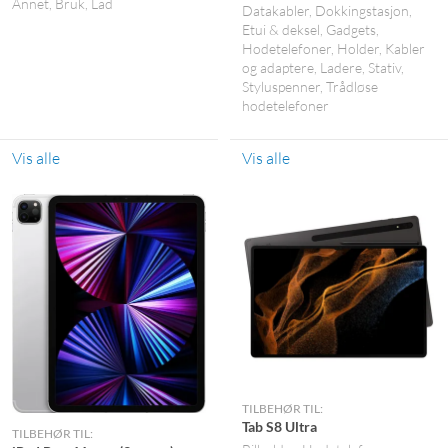
Annet
Bruk
Lad
Datakabler
Dokkingstasjon
Etui & deksel
Gadgets
Hodetelefoner
Holder
Kabler
og adaptere
Ladere
Stativ
Styluspenner
Trådløse
hodetelefoner
Vis alle
Vis alle
TILBEHØR TIL:
Tab S8 Ultra
TILBEHØR TIL: