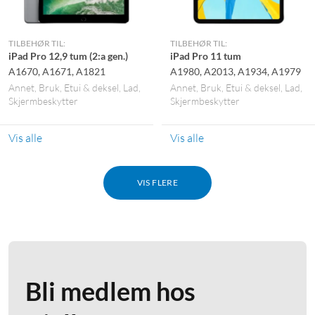
TILBEHØR TIL:
TILBEHØR TIL:
iPad Pro 12,9 tum (2:a gen.)
iPad Pro 11 tum
A1670, A1671, A1821
A1980, A2013, A1934, A1979
Annet
Bruk
Etui & deksel
Lad
Annet
Bruk
Etui & deksel
Lad
Skjermbeskytter
Skjermbeskytter
Vis alle
Vis alle
VIS FLERE
Bli medlem hos