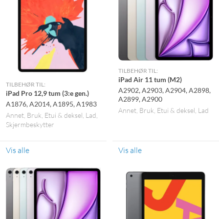
TILBEHØR TIL:
iPad Air 11 tum (M2)
TILBEHØR TIL:
A2902, A2903, A2904, A2898,
iPad Pro 12,9 tum (3:e gen.)
A2899, A2900
A1876, A2014, A1895, A1983
Annet
Bruk
Etui & deksel
Lad
Annet
Bruk
Etui & deksel
Lad
Skjermbeskytter
Vis alle
Vis alle