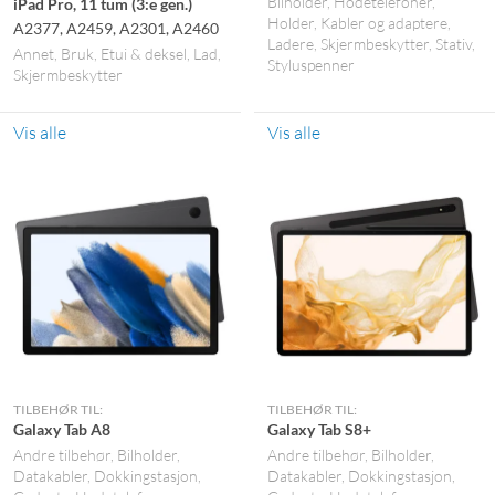
Bilholder
Hodetelefoner
iPad Pro, 11 tum (3:e gen.)
Holder
Kabler og adaptere
A2377, A2459, A2301, A2460
Ladere
Skjermbeskytter
Stativ
Annet
Bruk
Etui & deksel
Lad
Styluspenner
Skjermbeskytter
Vis alle
Vis alle
TILBEHØR TIL:
TILBEHØR TIL:
Galaxy Tab A8
Galaxy Tab S8+
Andre tilbehør
Bilholder
Andre tilbehør
Bilholder
Datakabler
Dokkingstasjon
Datakabler
Dokkingstasjon