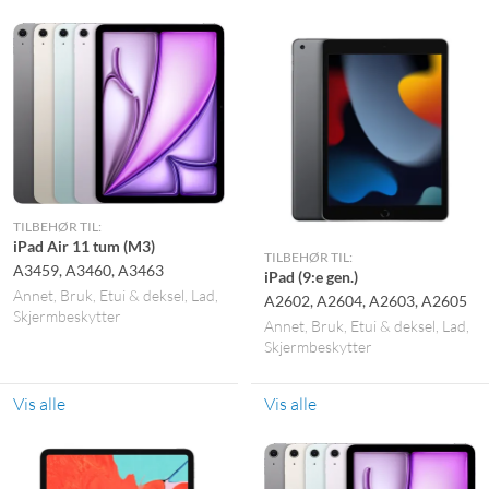
TILBEHØR TIL:
iPad Air 11 tum (M3)
TILBEHØR TIL:
A3459, A3460, A3463
iPad (9:e gen.)
Annet
Bruk
Etui & deksel
Lad
A2602, A2604, A2603, A2605
Skjermbeskytter
Annet
Bruk
Etui & deksel
Lad
Skjermbeskytter
Vis alle
Vis alle