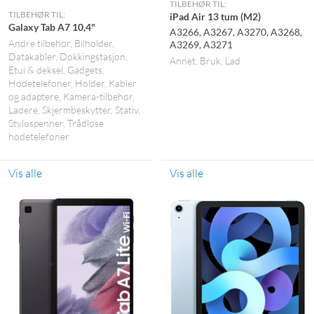
TILBEHØR TIL:
TILBEHØR TIL:
iPad Air 13 tum (M2)
Galaxy Tab A7 10,4"
A3266, A3267, A3270, A3268,
Andre tilbehør
Bilholder
A3269, A3271
Datakabler
Dokkingstasjon
Annet
Bruk
Lad
Etui & deksel
Gadgets
Hodetelefoner
Holder
Kabler
og adaptere
Kamera-tilbehør
Ladere
Skjermbeskytter
Stativ
Styluspenner
Trådløse
hodetelefoner
Vis alle
Vis alle