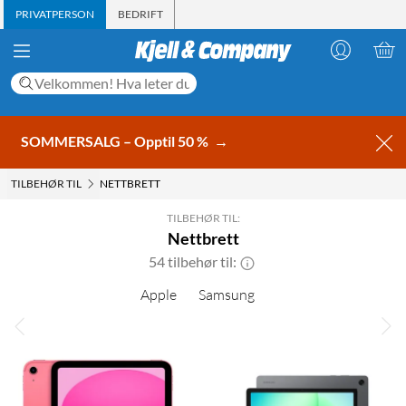
PRIVATPERSON
BEDRIFT
SOMMERSALG – Opptil 50 %
→
TILBEHØR TIL
NETTBRETT
TILBEHØR TIL:
Nettbrett
54 tilbehør til:
Apple
Samsung