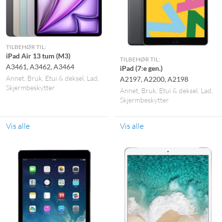
TILBEHØR TIL:
iPad Air 13 tum (M3)
TILBEHØR TIL:
A3461, A3462, A3464
iPad (7:e gen.)
Annet
Bruk
Etui & deksel
Lad
A2197, A2200, A2198
Skjermbeskytter
Annet
Bruk
Etui & deksel
Lad
Skjermbeskytter
Vis alle
Vis alle