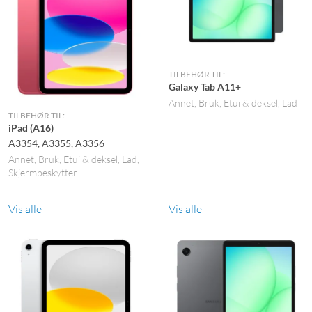
TILBEHØR TIL:
Galaxy Tab A11+
Annet
Bruk
Etui & deksel
Lad
TILBEHØR TIL:
iPad (A16)
A3354, A3355, A3356
Annet
Bruk
Etui & deksel
Lad
Skjermbeskytter
Vis alle
Vis alle