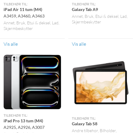
TILBEHØR TIL:
TILBEHØR TIL:
iPad Air 11 tum (M4)
Galaxy Tab A9
A3459, A3460, A3463
Annet
Bruk
Etui & deksel
Lad
Skjermbeskytter
Annet
Bruk
Etui & deksel
Lad
Skjermbeskytter
Vis alle
Vis alle
TILBEHØR TIL:
TILBEHØR TIL:
iPad Pro 13 tum (M4)
Galaxy Tab S8
A2925, A2926, A3007
Andre tilbehør
Bilholder