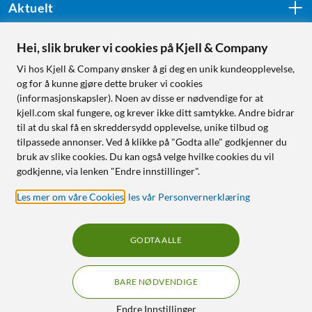
Aktuelt
Hei, slik bruker vi cookies på Kjell & Company
Følg oss
Vi hos Kjell & Company ønsker å gi deg en unik kundeopplevelse,
og for å kunne gjøre dette bruker vi cookies
(informasjonskapsler). Noen av disse er nødvendige for at
kjell.com skal fungere, og krever ikke ditt samtykke. Andre bidrar
Handle fra:
til at du skal få en skreddersydd opplevelse, unike tilbud og
tilpassede annonser. Ved å klikke på "Godta alle" godkjenner du
Sverige
bruk av slike cookies. Du kan også velge hvilke cookies du vil
Norge
godkjenne, via lenken "Endre innstillinger".
Les mer om våre Cookies
,
les vår Personvernerklæring
GODTA ALLE
BARE NØDVENDIGE
RÅD OG TILBEHØR TIL
HJEMMEELEKTRONIKK
Filtre
Endre Innstillinger