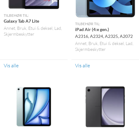
TILBEHØR TIL:
Galaxy Tab A7 Lite
TILBEHØR TIL:
Annet
Bruk
Etui & deksel
Lad
iPad Air (4:e gen.)
Skjermbeskytter
A2316, A2324, A2325, A2072
Annet
Bruk
Etui & deksel
Lad
Skjermbeskytter
Vis alle
Vis alle