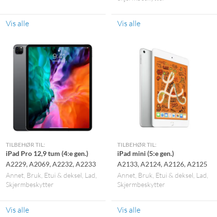
Vis alle
Vis alle
TILBEHØR TIL:
TILBEHØR TIL:
iPad Pro 12,9 tum (4:e gen.)
iPad mini (5:e gen.)
A2229, A2069, A2232, A2233
A2133, A2124, A2126, A2125
Annet
Bruk
Etui & deksel
Lad
Annet
Bruk
Etui & deksel
Lad
Skjermbeskytter
Skjermbeskytter
Vis alle
Vis alle