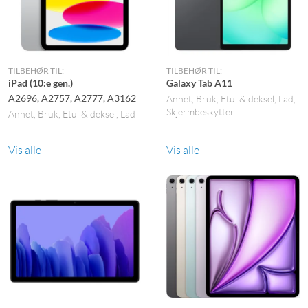
TILBEHØR TIL:
TILBEHØR TIL:
iPad (10:e gen.)
Galaxy Tab A11
A2696, A2757, A2777, A3162
Annet
Bruk
Etui & deksel
Lad
Skjermbeskytter
Annet
Bruk
Etui & deksel
Lad
Vis alle
Vis alle