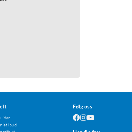
elt
Følg oss
guiden
jetilbud
mstilbud