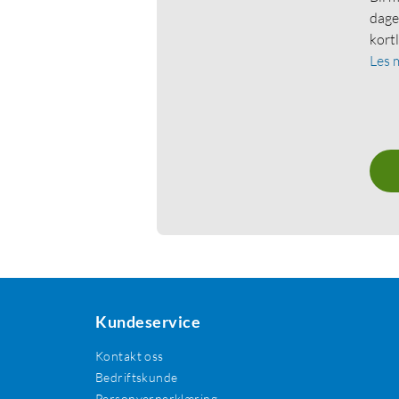
dage
kort
Les 
Kundeservice
Kontakt oss
Bedriftskunde
Personvernerklæring