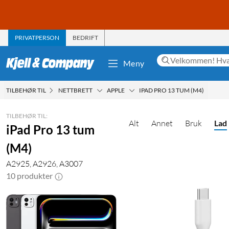
PRIVATPERSON
BEDRIFT
Meny
TILBEHØR TIL
NETTBRETT
APPLE
IPAD PRO 13 TUM (M4)
TILBEHØR TIL:
Alt
Annet
Bruk
Lad
iPad Pro 13 tum
(M4)
A2925, A2926, A3007
10 produkter