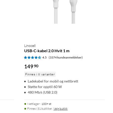
Linocell
USB-C-kabel 2.0 Hvit 1 m
4.5
(3374 kundeanmeldelser)
149
90
Finnes i 8 varianter
Ladekabel for mobil og nettbrett
Støtte for opptil 60 W
480 Mb/s (USB 2.0)
Nettlager
:
100+ st
Finnes i 31 butikker.
Velg butikk