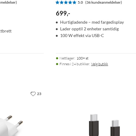
meldelser)
5.0
(36 kundeanmeldelser)
699
,
-
Hurtigladende – med fargedisplay
Lader opptil 2 enheter samtidig
ttbrett
100 W effekt via USB-C
Nettlager
:
100+ st
Finnes i 24 butikker.
Velg butikk
23