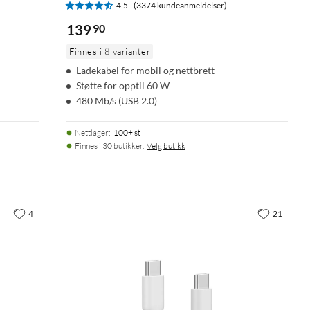
4.5
(3374 kundeanmeldelser)
139
90
Finnes i 8 varianter
Ladekabel for mobil og nettbrett
Støtte for opptil 60 W
480 Mb/s (USB 2.0)
Nettlager
:
100+ st
Finnes i 30 butikker.
Velg butikk
4
21