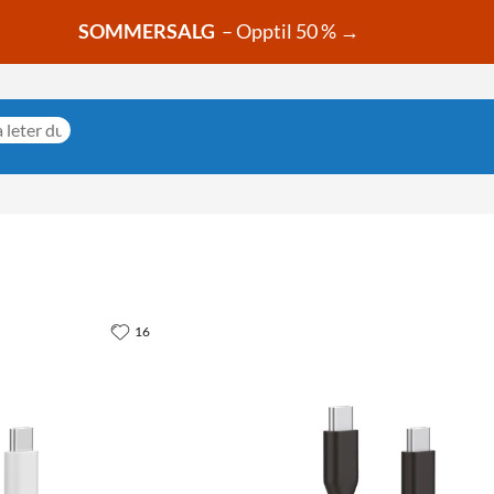
SOMMERSALG
– Opptil 50 % →
16