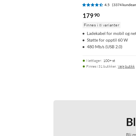
4.5
(3374 kundean
179
90
Finnes i 8 varianter
Ladekabel for mobil og ne
Støtte for opptil 60 W
480 Mb/s (USB 2.0)
Nettlager
:
100+ st
Finnes i 31 butikker.
Velg butikk
B
Bli 