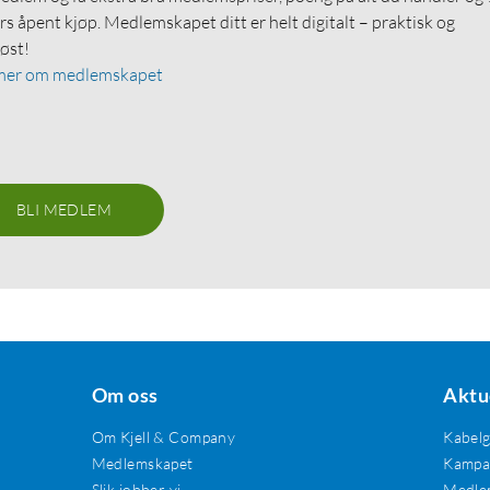
rs åpent kjøp. Medlemskapet ditt er helt digitalt – praktisk og
løst!
mer om medlemskapet
BLI MEDLEM
Om oss
Aktu
Om Kjell & Company
Kabel
Medlemskapet
Kampan
Slik jobber vi
Medle