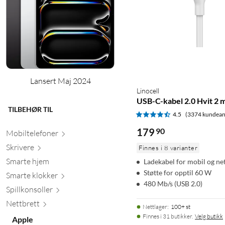
Lansert Maj 2024
Linocell
USB-C-kabel 2.0 Hvit 2 
TILBEHØR TIL
4.5
(3374 kundean
179
90
Mobiltele
foner
Skr
ivere
Finnes i 8 varianter
Smarte hjem
Ladekabel for mobil og ne
Støtte for opptil 60 W
Smarte kl
okker
480 Mb/s (USB 2.0)
Spillkons
oller
Nett
brett
Nettlager
:
100+ st
Finnes i 31 butikker.
Velg butikk
Apple