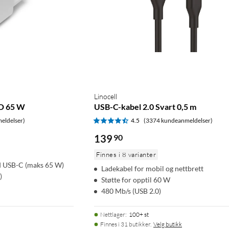
Linocell
D 65 W
USB-C-kabel 2.0 Svart 0,5 m
eldelser)
4.5
(3374 kundeanmeldelser)
139
90
Finnes i 8 varianter
 USB-C (maks 65 W)
Ladekabel for mobil og nettbrett
)
Støtte for opptil 60 W
480 Mb/s (USB 2.0)
Nettlager
:
100+ st
Finnes i 31 butikker.
Velg butikk