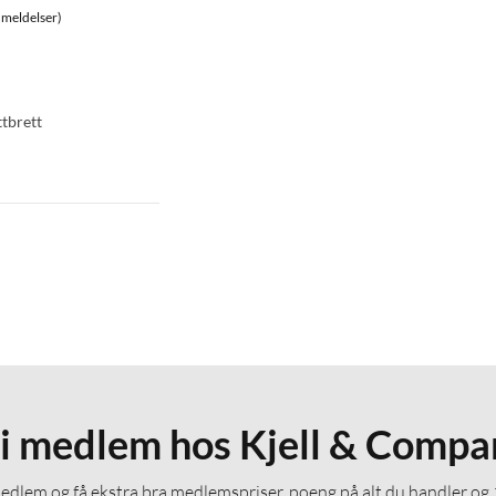
meldelser)
ttbrett
li medlem hos Kjell & Compa
medlem og få ekstra bra medlemspriser, poeng på alt du handler og