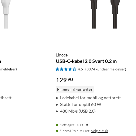
Linocell
m
USB-C-kabel 2.0 Svart 0,2 m
meldelser)
4.5
(3374 kundeanmeldelser)
129
90
Finnes i 8 varianter
ttbrett
Ladekabel for mobil og nettbrett
Støtte for opptil 60 W
480 Mb/s (USB 2.0)
Nettlager
:
100+ st
Finnes i 26 butikker.
Velg butikk