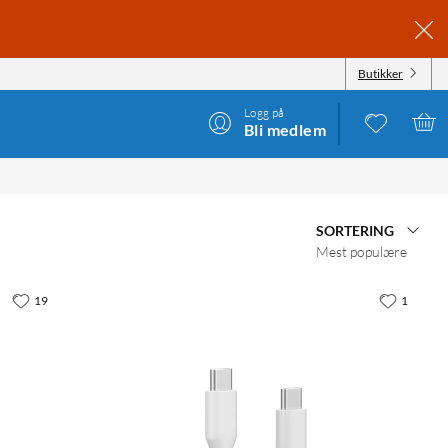
Butikker
Logg på
Bli medlem
SORTERING
Mest populære
19
1