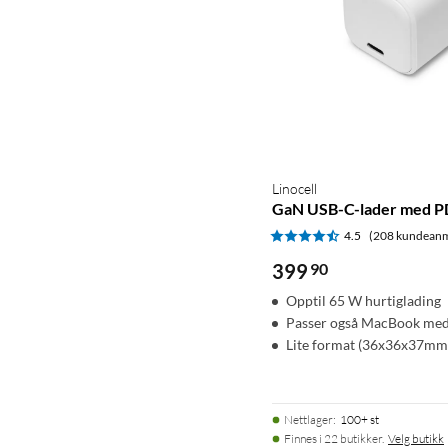
Linocell
GaN USB-C-lader med P
4.5
(208 kundeanm
399
90
Opptil 65 W hurtiglading
Passer også MacBook med
Lite format (36x36x37mm
Nettlager
:
100+ st
Finnes i 22 butikker.
Velg butikk