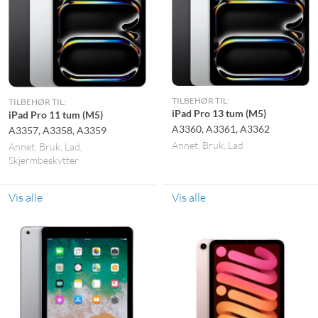
TILBEHØR TIL:
TILBEHØR TIL:
iPad Pro 13 tum (M5)
iPad Pro 11 tum (M5)
A3360, A3361, A3362
A3357, A3358, A3359
Annet
Bruk
Lad
Annet
Bruk
Lad
Skjermbeskytter
Vis alle
Vis alle