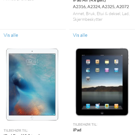
A2316, A2324, A2325, A2072
Annet
Bruk
Etui & deksel
Lad
Skjermbeskytter
Vis alle
Vis alle
TILBEHØR TIL:
iPad
TILBEHØR TIL: