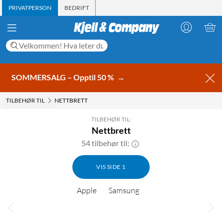
PRIVATPERSON
BEDRIFT
SOMMERSALG – Opptil 50 %
→
TILBEHØR TIL
NETTBRETT
TILBEHØR TIL:
Nettbrett
54 tilbehør til:
VIS SIDE 1
Apple
Samsung