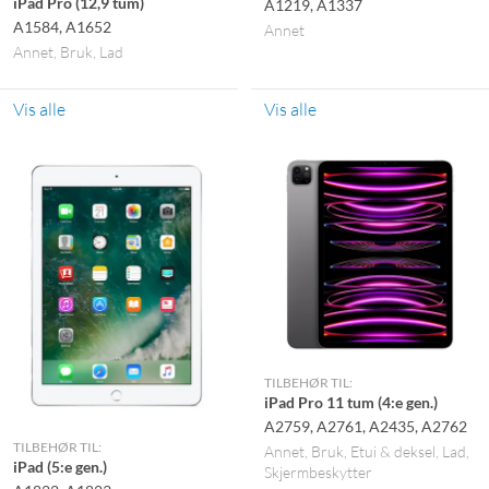
iPad Pro (12,9 tum)
A1219, A1337
A1584, A1652
Annet
Annet
Bruk
Lad
Vis alle
Vis alle
TILBEHØR TIL:
iPad Pro 11 tum (4:e gen.)
A2759, A2761, A2435, A2762
TILBEHØR TIL:
Annet
Bruk
Etui & deksel
Lad
iPad (5:e gen.)
Skjermbeskytter