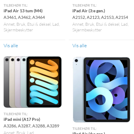
TILBEHØR TIL:
TILBEHØR TIL:
iPad Air 13 tum (M4)
iPad Air (3:e gen.)
A3461, A3462, A3464
A2152, A2123, A2153, A2154
Annet
Bruk
Etui & deksel
Lad
Annet
Bruk
Etui & deksel
Lad
Skjermbeskytter
Skjermbeskytter
Vis alle
Vis alle
TILBEHØR TIL:
iPad mini (A17 Pro)
A3286, A3287, A3288, A3289
TILBEHØR TIL:
Annet
Bruk
Lad
iPad Air (4:e gen.)