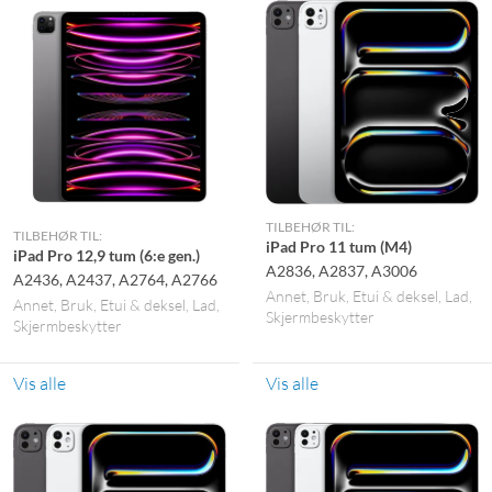
TILBEHØR TIL:
TILBEHØR TIL:
iPad Pro 11 tum (M4)
iPad Pro 12,9 tum (6:e gen.)
A2836, A2837, A3006
A2436, A2437, A2764, A2766
Annet
Bruk
Etui & deksel
Lad
Annet
Bruk
Etui & deksel
Lad
Skjermbeskytter
Skjermbeskytter
Vis alle
Vis alle