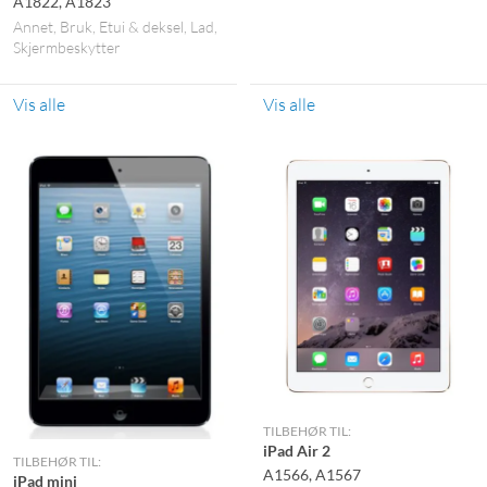
A1822, A1823
Annet
Bruk
Etui & deksel
Lad
Skjermbeskytter
Vis alle
Vis alle
TILBEHØR TIL:
iPad Air 2
TILBEHØR TIL:
A1566, A1567
iPad mini