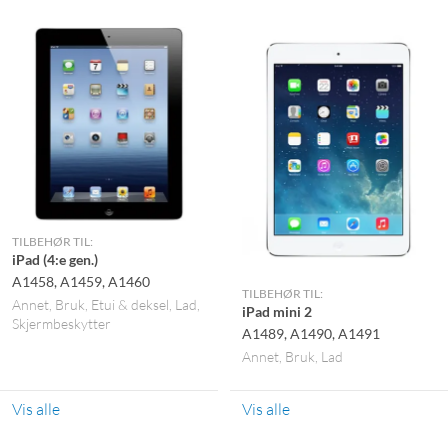
TILBEHØR TIL:
iPad (4:e gen.)
A1458, A1459, A1460
TILBEHØR TIL:
Annet
Bruk
Etui & deksel
Lad
iPad mini 2
Skjermbeskytter
A1489, A1490, A1491
Annet
Bruk
Lad
Vis alle
Vis alle