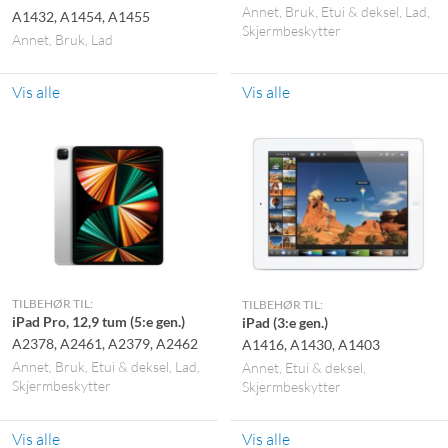
Annet
Bruk
Etui & deksel
Lad
A1432, A1454, A1455
Skjermbeskytter
Annet
Bruk
Lad
Vis alle
Vis alle
TILBEHØR TIL:
TILBEHØR TIL:
iPad Pro, 12,9 tum (5:e gen.)
iPad (3:e gen.)
A2378, A2461, A2379, A2462
A1416, A1430, A1403
Annet
Bruk
Etui & deksel
Lad
Annet
Etui & deksel
Skjermbeskytter
Skjermbeskytter
Vis alle
Vis alle