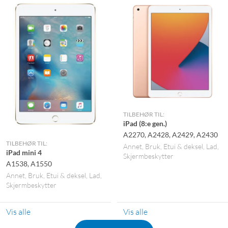
TILBEHØR TIL:
iPad (8:e gen.)
A2270, A2428, A2429, A2430
TILBEHØR TIL:
Annet
Bruk
Etui & deksel
Lad
iPad mini 4
Skjermbeskytter
A1538, A1550
Annet
Bruk
Etui & deksel
Lad
Skjermbeskytter
Vis alle
Vis alle