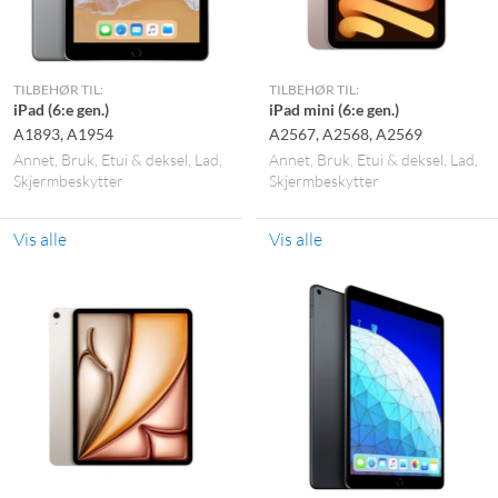
TILBEHØR TIL:
TILBEHØR TIL:
iPad (6:e gen.)
iPad mini (6:e gen.)
A1893, A1954
A2567, A2568, A2569
Annet
Bruk
Etui & deksel
Lad
Annet
Bruk
Etui & deksel
Lad
Skjermbeskytter
Skjermbeskytter
Vis alle
Vis alle