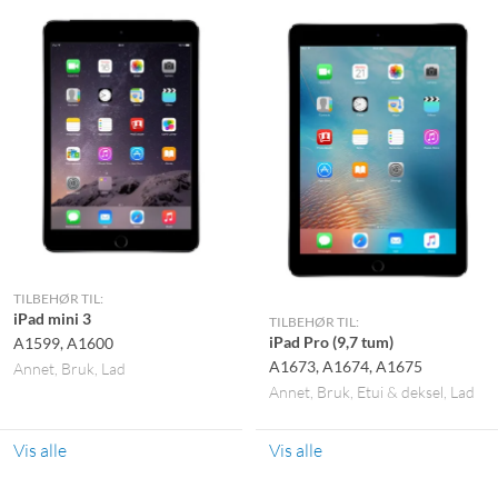
TILBEHØR TIL:
iPad mini 3
TILBEHØR TIL:
iPad Pro (9,7 tum)
A1599, A1600
A1673, A1674, A1675
Annet
Bruk
Lad
Annet
Bruk
Etui & deksel
Lad
Vis alle
Vis alle