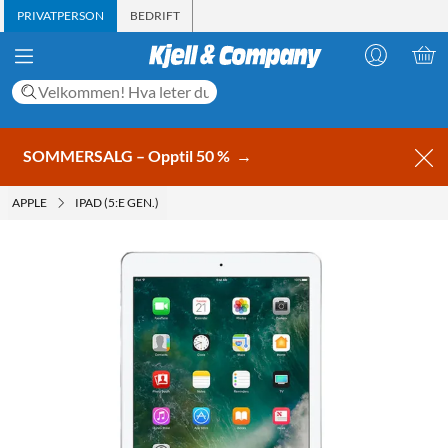
PRIVATPERSON
BEDRIFT
SOMMERSALG – Opptil 50 %
→
APPLE
IPAD (5:E GEN.)