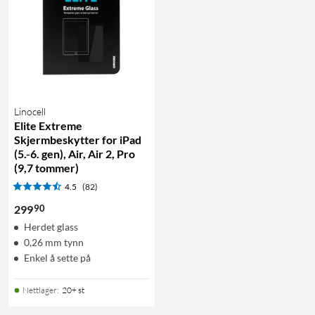
Linocell
Elite Extreme
Skjermbeskytter for iPad
(5.-6. gen), Air, Air 2, Pro
(9,7 tommer)
4.5
(82)
90
299
Herdet glass
0,26 mm tynn
Enkel å sette på
Nettlager
:
20+ st