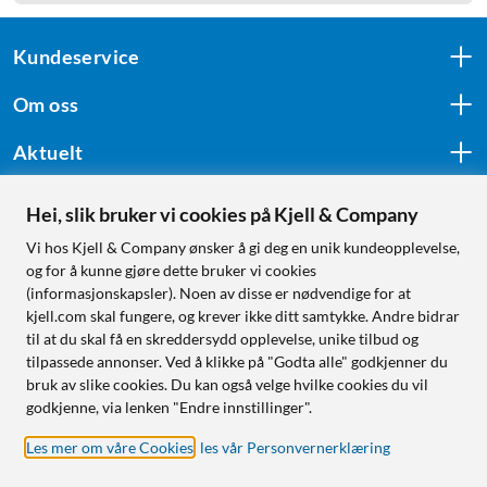
Kundeservice
Om oss
Aktuelt
Hei, slik bruker vi cookies på Kjell & Company
Følg oss
Vi hos Kjell & Company ønsker å gi deg en unik kundeopplevelse,
og for å kunne gjøre dette bruker vi cookies
(informasjonskapsler). Noen av disse er nødvendige for at
kjell.com skal fungere, og krever ikke ditt samtykke. Andre bidrar
Handle fra:
til at du skal få en skreddersydd opplevelse, unike tilbud og
tilpassede annonser. Ved å klikke på "Godta alle" godkjenner du
Sverige
bruk av slike cookies. Du kan også velge hvilke cookies du vil
Norge
godkjenne, via lenken "Endre innstillinger".
Les mer om våre Cookies
,
les vår Personvernerklæring