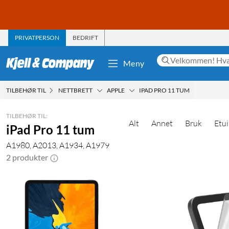
PRIVATPERSON
BEDRIFT
Meny
TILBEHØR TIL
NETTBRETT
APPLE
IPAD PRO 11 TUM
TILBEHØR TIL:
Alt
Annet
Bruk
Etui
iPad Pro 11 tum
A1980, A2013, A1934, A1979
2 produkter