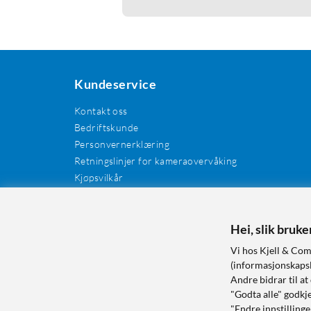
Kundeservice
Kontakt oss
Bedriftskunde
Personvernerklæring
Retningslinjer for kameraovervåking
Kjøpsvilkår
EE-avfall
Cookies / informasjonskapsler
Kundeanmeldelser
Hei, slik bruk
Manualer og drivere
Vi hos Kjell & Com
Retur og reklamasjon
(informasjonskapsle
Andre bidrar til at
"Godta alle" godkje
"Endre innstillinge