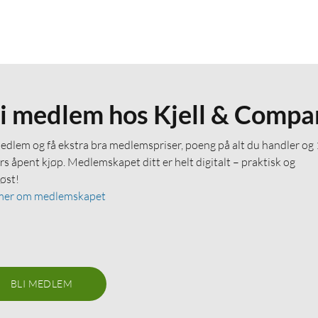
li medlem hos Kjell & Compa
medlem og få ekstra bra medlemspriser, poeng på alt du handler og
rs åpent kjøp. Medlemskapet ditt er helt digitalt – praktisk og
løst!
mer om medlemskapet
BLI MEDLEM