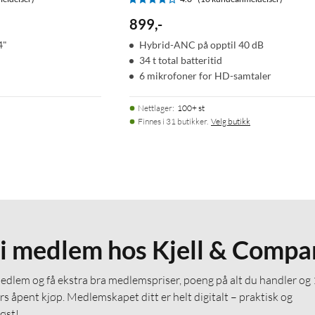
899
,
-
4"
Hybrid-ANC på opptil 40 dB
34 t total batteritid
6 mikrofoner for HD-samtaler
Nettlager
:
100+ st
Finnes i 31 butikker.
Velg butikk
li medlem hos Kjell & Compa
medlem og få ekstra bra medlemspriser, poeng på alt du handler og
rs åpent kjøp. Medlemskapet ditt er helt digitalt – praktisk og
løst!