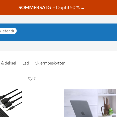
SOMMERSALG
– Opptil 50 % →
i & deksel
Lad
Skjermbeskytter
7