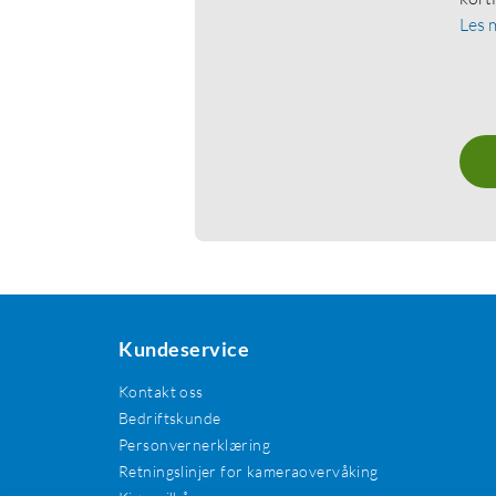
Les 
Kundeservice
Kontakt oss
Bedriftskunde
Personvernerklæring
Retningslinjer for kameraovervåking