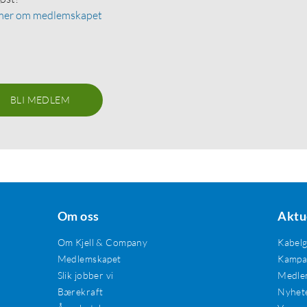
mer om medlemskapet
BLI MEDLEM
Om oss
Aktu
Om Kjell & Company
Kabel
Medlemskapet
Kampan
Slik jobber vi
Medle
Bærekraft
Nyhet