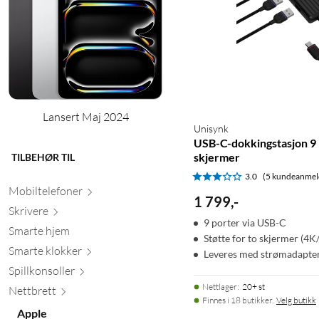
Lansert Maj 2024
Unisynk
USB-C-dokkingstasjon 9 
skjermer
TILBEHØR TIL
3.0
(5 kundeanmel
Mobiltele
foner
1 799
,
-
Skr
ivere
9 porter via USB-C
Smarte hjem
Støtte for to skjermer (4K
Smarte kl
okker
Leveres med strømadapte
Spillkons
oller
Nettlager
:
20+ st
Nett
brett
Finnes i 18 butikker.
Velg butikk
Apple