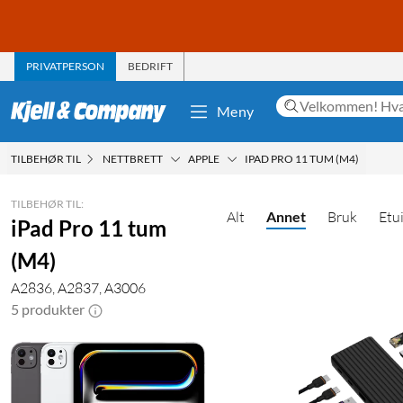
PRIVATPERSON
BEDRIFT
Meny
TILBEHØR TIL
NETTBRETT
APPLE
IPAD PRO 11 TUM (M4)
TILBEHØR TIL:
Alt
Annet
Bruk
Etu
iPad Pro 11 tum
(M4)
A2836, A2837, A3006
5 produkter