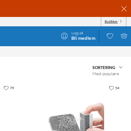
Butikker
Logg på
Bli medlem
SORTERING
Mest populære
79
54