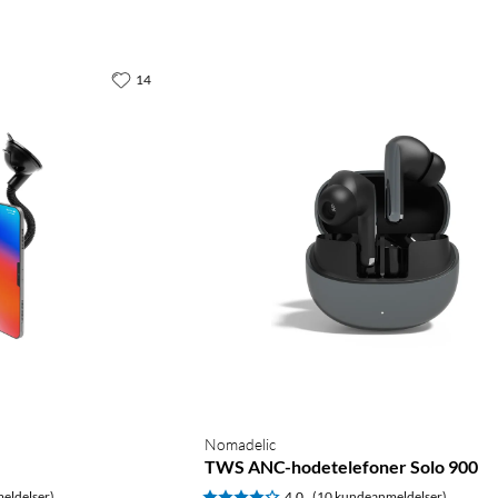
14
Nomadelic
TWS ANC-hodetelefoner Solo 900
eldelser)
4.0
(10 kundeanmeldelser)