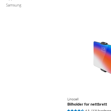
Samsung
Linocell
Bilholder for nettbrett
4.5
(131 kundeanm