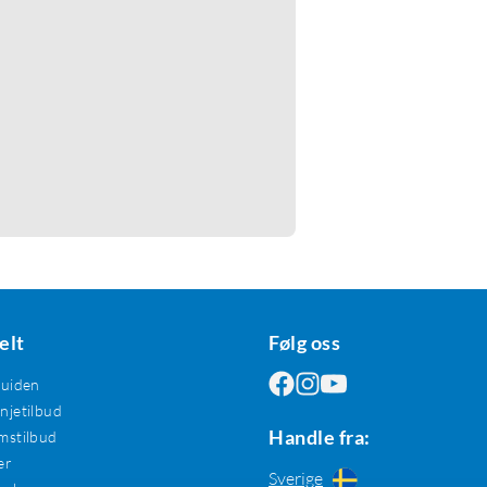
elt
Følg oss
guiden
jetilbud
Handle fra:
mstilbud
er
Sverige