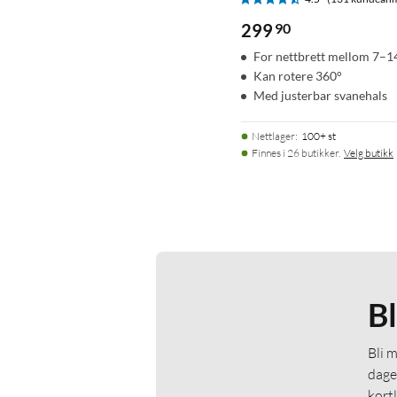
299
90
For nettbrett mellom 7–1
Kan rotere 360°
Med justerbar svanehals
Nettlager
:
100+ st
Finnes i 26 butikker.
Velg butikk
B
Bli 
dage
kort