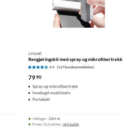
Linocell
Rengjøringskit med spray og mikrofibertrekk
4.5
(127 kundeanmeldelser)
79
90
Spray og mikrofibertrekk
Innebygd mobilstativ
Portabelt
Nettlager
:
100+ st
Finnes i 31 butikker.
Velg butikk