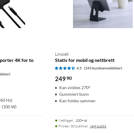
Linocell
porter 4K for to
Stativ for mobil og nettbrett
4.5
(245 kundeanmeldelser)
delser)
249
90
Kan vinkles 270°
Gummiert bunn
/60 Hz)
Kan foldes sammen
r (100 W)
Nettlager
:
100+ st
Finnes i 30 butikker.
Velg butikk