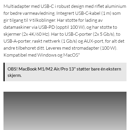
Multiadapter med USB-C i robust design med riflet aluminium
for bedre varmeavledning. Integrert USB-C-kabel (1 m) som
gir tilgang til 9 tilkoblinger. Har støtte for lading av
datamaskiner via USB-PD (opptil 100 W), og har støtte to
skjermer (2x 4K/60 Hz). Har to USB-C-porter (2x 5 Gb/s), to
USB-A-porter, raskt nettverk (1 Gb/s) og AUX-port, for alt det
andre tilbehøret ditt. Leveres med strømadapter (100 W).
Kompatibel med Windows og MacOS*
OBS! MacBook M1/M2 Air/Pro 13" støtter bare én ekstern
skjerm.