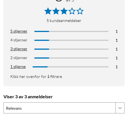
MacBook Air M1/M2 Air/Pro 13" støtter bare én ekstern
skjerm. For bruk med MacBook som har støtte for to skjermer,
anbefales en adapter med to USB-C-kontakter for å kunne
5
kundeanmeldelser
utvide skrivebordet. Ved bruk av Unisynk 9-porters hub blir
5 stjerner
1
skjermen bare duplisert ved tilkobling av to skjermer til
4 stjerner
1
kompatibel Mac.
3 stjerner
1
2 stjerner
1
1 stjerne
1
Klikk her ovenfor for å filtrere
Viser 3 av 3 anmeldelser
Relevans