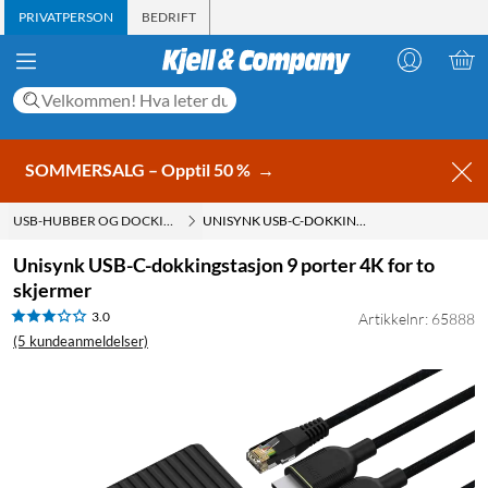
PRIVATPERSON
BEDRIFT
SOMMERSALG – Opptil 50 %
→
USB-HUBBER OG DOCKINGSTASJONER
UNISYNK USB-C-DOKKINGSTASJON 9 PORTER 4K FOR TO SKJERMER
Unisynk USB-C-dokkingstasjon 9 porter 4K for to
skjermer
3.0
Artikkelnr: 65888
(5 kundeanmeldelser)