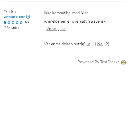
Fredrik
Ikke kompatibel med Mac.
Verifisert kjøper
Anmeldelsen er oversatt fra svensk
1/5
2 år siden
Vis original
Var anmeldelsen nyttig?
Ja
(
1
)
Nei
(
2
)
Powered By TestFreaks