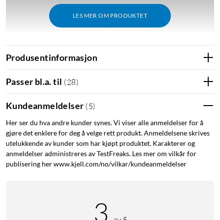
LES MER OM PRODUKTET
Produsentinformasjon
Passer bl.a. til
(
28
)
Porter
2x HDMI (opptil 2x 4K/60 Hz)
Kundeanmeldelser
(
5
)
2x USB-C 3.0 (opptil 5 Gb/s)
1x USB-A 3.0 (opptil 5 Gb/s)
Her ser du hva andre kunder synes. Vi viser alle anmeldelser for å
gjøre det enklere for deg å velge rett produkt. Anmeldelsene skrives
1x USB-A 2.0 (opptil 480 Mb/s)
utelukkende av kunder som har kjøpt produktet. Karakterer og
1x RJ45-nettverksuttak ( Gb/s)
anmeldelser administreres av TestFreaks. Les mer om vilkår for
1x AUX 3.5 mm
publisering her www.kjell.com/no/vilkar/kundeanmeldelser
1z DC (20 V)
3
Ved bruk av to eksterne skjermer (Mac)
av 5