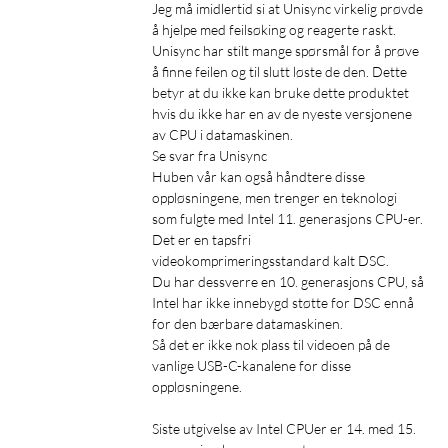
Jeg må imidlertid si at Unisync virkelig prøvde 
å hjelpe med feilsøking og reagerte raskt. 
Unisync har stilt mange spørsmål for å prøve 
å finne feilen og til slutt løste de den. Dette 
betyr at du ikke kan bruke dette produktet 
hvis du ikke har en av de nyeste versjonene 
av CPU i datamaskinen.

Se svar fra Unisync

Huben vår kan også håndtere disse 
oppløsningene, men trenger en teknologi 
som fulgte med Intel 11. generasjons CPU-er. 
Det er en tapsfri 
videokomprimeringsstandard kalt DSC.

Du har dessverre en 10. generasjons CPU, så 
Intel har ikke innebygd støtte for DSC ennå 
for den bærbare datamaskinen.

Så det er ikke nok plass til videoen på de 
vanlige USB-C-kanalene for disse 
oppløsningene.

Siste utgivelse av Intel CPUer er 14. med 15. 