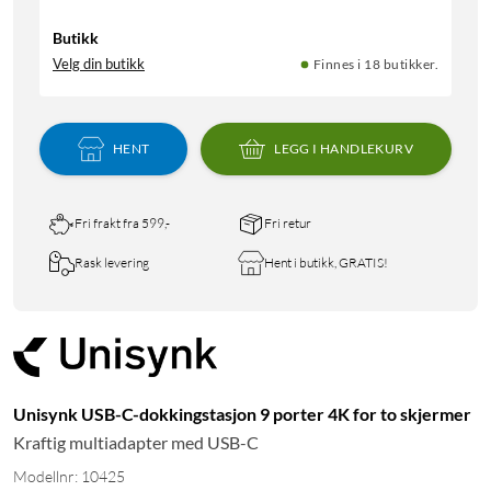
Butikk
Velg din butikk
Finnes i 18 butikker.
HENT
LEGG I HANDLEKURV
Fri frakt fra 599,-
Fri retur
Rask levering
Hent i butikk, GRATIS!
Unisynk USB-C-dokkingstasjon 9 porter 4K for to skjermer
Kraftig multiadapter med USB-C
Modellnr: 10425