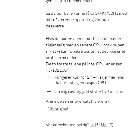
generasjon kommer snart.

Så du bør bare kunne få ca 2x4K@30Hz med 
ditt nåværende oppsett og vår hub 
dessverre.

Hvis du har en annen bærbar datamaskin 
tilgjengelig med en senere CPU, prøv huben 
slik at vi kan forsikre oss om at det ikke er et 
problem med den.

De to første tallene på Intel CPU-er er gen. 
"i5-10210U"
Fungerer kun for 2 * 4K-skjermer hvis 
du har siste generasjon CPU
Utrolig rask og god støtte fra Unisync
Anmeldelsen er oversatt fra svensk
Vis original
Var anmeldelsen nyttig?
Ja
(
5
)
Nei
(
0
)