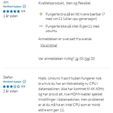
Jon
Kvalitetsprodukt,. liten og fleksibel.

Verifisert kjøper
5/5
Fungerte bra på en litt nyere bærbar i7 
1 år siden
med win11 (uklar cpu-generasjon)
Fungerte ikke på intel i5 gen11 med 
ubuntu.
Anmeldelsen er oversatt fra svensk
Vis original
Var anmeldelsen nyttig?
Ja
(
0
)
Nei
(
0
)
Stefan
Hallo. Unisync 9 port huben fungerer nok 
Verifisert kjøper
bra hvis du har en tilstrekkelig ny CPU i 
3/5
datamaskinen, ikke har kommet til 4K 60Hz 
2 år siden
og har prøvd alt, nye HDMI-kabler sjekket 
innstillinger i datamaskinen, men problemet 
er at du må ha en Intel CPU som er minst 
eldre enn gen 11.
