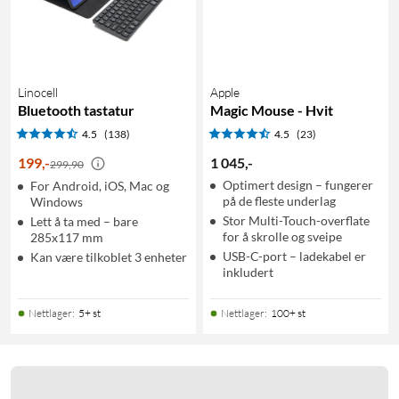
Linocell
Apple
Bluetooth tastatur
Magic Mouse - Hvit
4.5
(138)
4.5
(23)
199
,
-
1 045
,
-
299,90
Optimert design – fungerer
For Android, iOS, Mac og
på de fleste underlag
Windows
Stor Multi-Touch-overflate
Lett å ta med – bare
for å skrolle og sveipe
285x117 mm
USB-C-port – ladekabel er
Kan være tilkoblet 3 enheter
inkludert
Nettlager
:
5+ st
Nettlager
:
100+ st