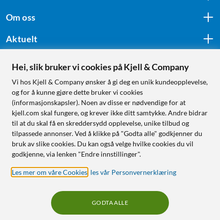
Om oss
Aktuelt
Hei, slik bruker vi cookies på Kjell & Company
Følg oss
Vi hos Kjell & Company ønsker å gi deg en unik kundeopplevelse,
og for å kunne gjøre dette bruker vi cookies
(informasjonskapsler). Noen av disse er nødvendige for at
kjell.com skal fungere, og krever ikke ditt samtykke. Andre bidrar
Handle fra:
til at du skal få en skreddersydd opplevelse, unike tilbud og
tilpassede annonser. Ved å klikke på "Godta alle" godkjenner du
Sverige
bruk av slike cookies. Du kan også velge hvilke cookies du vil
Norge
godkjenne, via lenken "Endre innstillinger".
Les mer om våre Cookies
,
les vår Personvernerklæring
GODTA ALLE