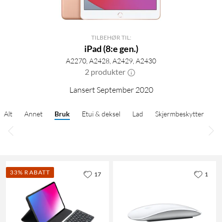
TILBEHØR TIL:
iPad (8:e gen.)
A2270, A2428, A2429, A2430
2 produkter
Lansert September 2020
Alt
Annet
Bruk
Etui & deksel
Lad
Skjermbeskytter
33% RABATT
17
1