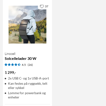
37
Linocell
Solcellelader 30 W
4.5
(26)
1 299
,
-
2x USB C- og 1x USB-A-port
Kan festes på ryggsekk, telt
eller sykkel
Lomme for powerbank og
enheter