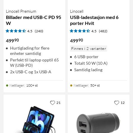
Linocell Premium
Linocell
Billader med USB-C PD 95
USB-ladestasjon med 6
W
porter Hvit
4.5
(240)
4.5
(482)
90
90
499
499
Hurtiglading for flere
Finnes i 2 varianter
enheter samtidig
6 USB-porter
Perfekt til laptop opptil 65
Totalt 50 W (10 A)
W (USB-PD)
Samtidig lading
2x USB-C og 1x USB-A
Nettlager
:
100+ st
Nettlager
:
50+ st
21
12