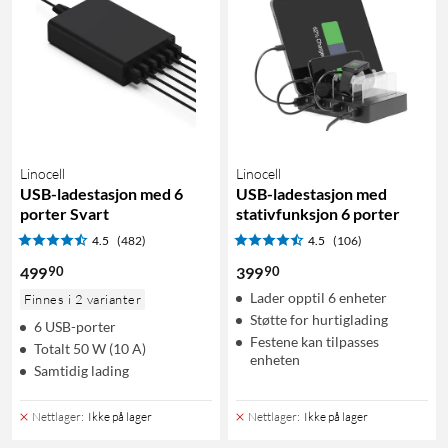
Linocell
Linocell
USB-ladestasjon med 6
USB-ladestasjon med
porter Svart
stativfunksjon 6 porter
4.5
(482)
4.5
(106)
90
90
499
399
Lader opptil 6 enheter
Finnes i 2 varianter
Støtte for hurtiglading
6 USB-porter
Festene kan tilpasses
Totalt 50 W (10 A)
enheten
Samtidig lading
Nettlager
:
Ikke på lager
Nettlager
:
Ikke på lager