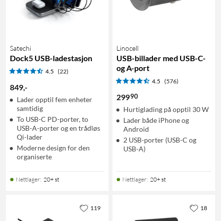
Satechi
Linocell
Dock5 USB-ladestasjon
USB-billader med USB-C-
og A-port
4.5
(22)
4.5
(576)
849
,
-
90
299
Lader opptil fem enheter
samtidig
Hurtiglading på opptil 30 W
To USB-C PD-porter, to
Lader både iPhone og
USB-A-porter og en trådløs
Android
Qi-lader
2 USB-porter (USB-C og
Moderne design for den
USB-A)
organiserte
Nettlager
:
20+ st
Nettlager
:
20+ st
119
18