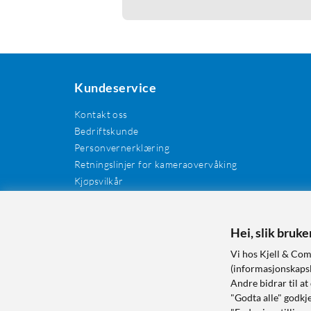
Kundeservice
Kontakt oss
Bedriftskunde
Personvernerklæring
Retningslinjer for kameraovervåking
Kjøpsvilkår
EE-avfall
Cookies / informasjonskapsler
Kundeanmeldelser
Hei, slik bruk
Manualer og drivere
Vi hos Kjell & Com
Retur og reklamasjon
(informasjonskapsle
Andre bidrar til at
"Godta alle" godkje