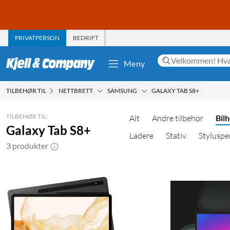
PRIVATPERSON
BEDRIFT
Meny
TILBEHØR TIL
NETTBRETT
SAMSUNG
GALAXY TAB S8+
TILBEHØR TIL:
Alt
Andre tilbehør
Bil
Galaxy Tab S8+
Ladere
Stativ
Styluspe
3 produkter