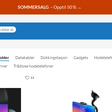
SOMMERSALG
– Opptil 50 % →
holder
Datakabler
Dokkingstasjon
Gadgets
Hodetelef
nner
Trådløse hodetelefoner
13