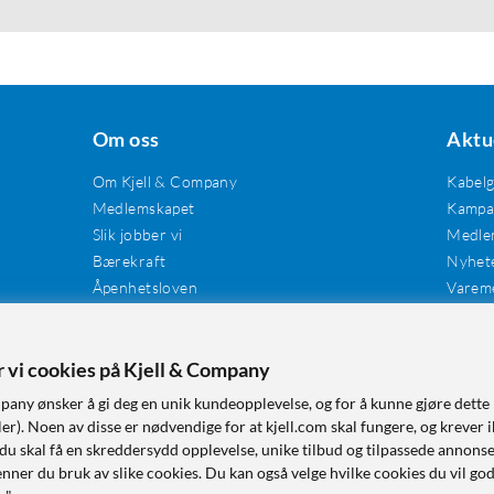
Om oss
Aktu
Om Kjell & Company
Kabel
Medlemskapet
Kampan
Slik jobber vi
Medle
Bærekraft
Nyhet
Åpenhetsloven
Varem
Karriere
Våre butikker
Tilgjengelighet
er vi cookies på Kjell & Company
pany ønsker å gi deg en unik kundeopplevelse, og for å kunne gjøre dette 
r). Noen av disse er nødvendige for at kjell.com skal fungere, og krever i
 du skal få en skreddersydd opplevelse, unike tilbud og tilpassede annonse
nner du bruk av slike cookies. Du kan også velge hvilke cookies du vil go