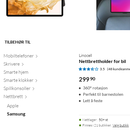
TILBEHØR TIL
Mobiltele
foner
Linocell
Nettbrettholder for bil
Skr
ivere
3.5
(48 kundeanme
Smarte hjem
299
90
Smarte kl
okker
Spillkons
oller
360° rotasjon
Perfekt til barnestolen
Nett
brett
Lett å feste
Apple
Samsung
Nettlager
:
50+ st
Finnes i 21 butikker.
Velg butikk