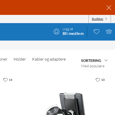
Butikker
Logg på
Bli medlem
oner
Holder
Kabler og adaptere
SORTERING
Mest populære
14
10