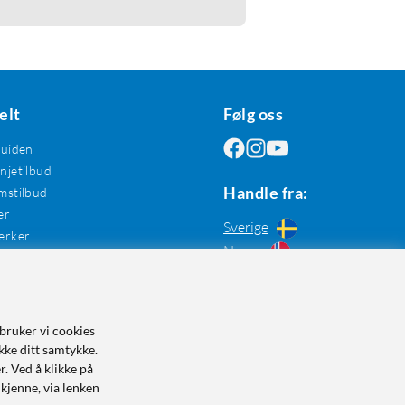
elt
Følg oss
guiden
jetilbud
Handle fra:
mstilbud
er
Sverige
erker
Norge
bruker vi cookies
kke ditt samtykke.
r. Ved å klikke på
dkjenne, via lenken