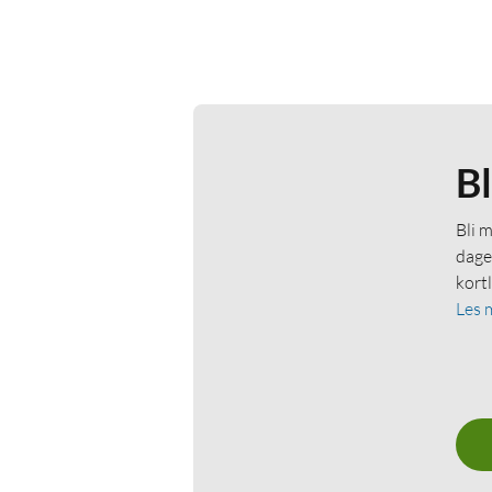
B
Bli 
dage
kort
Les 