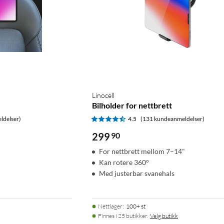
Linocell
Bilholder for nettbrett
ldelser)
4.5
(131 kundeanmeldelser)
299
90
For nettbrett mellom 7–14"
Kan rotere 360°
Med justerbar svanehals
Nettlager
:
100+ st
Finnes i 25 butikker.
Velg butikk