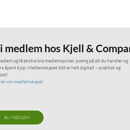
li medlem hos Kjell & Compa
medlem og få ekstra bra medlemspriser, poeng på alt du handler og
rs åpent kjøp. Medlemskapet ditt er helt digitalt – praktisk og
løst!
mer om medlemskapet
BLI MEDLEM