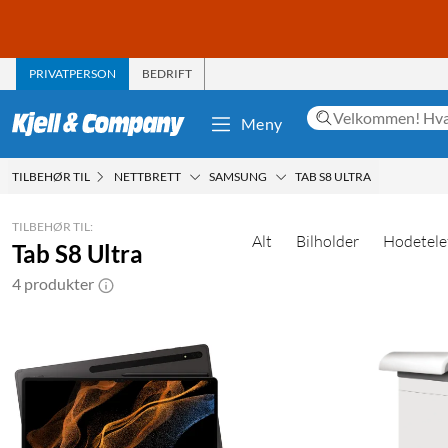
PRIVATPERSON
BEDRIFT
Meny
TILBEHØR TIL
NETTBRETT
SAMSUNG
TAB S8 ULTRA
TILBEHØR TIL:
Alt
Bilholder
Hodetele
Tab S8 Ultra
4 produkter