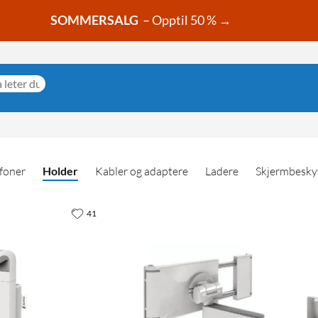
SOMMERSALG
– Opptil 50 % →
foner
Holder
Kabler og adaptere
Ladere
Skjermbesky
41