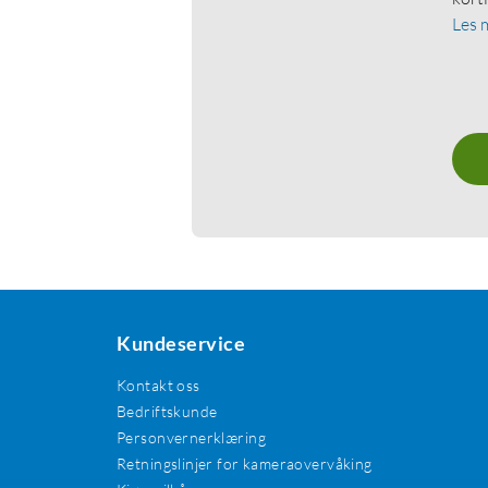
Les 
Kundeservice
Kontakt oss
Bedriftskunde
Personvernerklæring
Retningslinjer for kameraovervåking