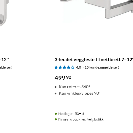
–12''
3-leddet veggfeste til nettbrett 7–12'
ldelser)
4.0
(15 kundeanmeldelser)
499
90
Kan roteres 360°
Kan vinkles/vippes 90°
Nettlager
:
50+ st
Finnes i 6 butikker.
Velg butikk