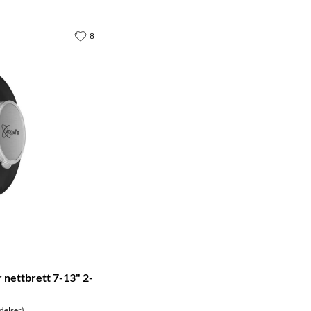
8
r nettbrett 7-13" 2-
delser)