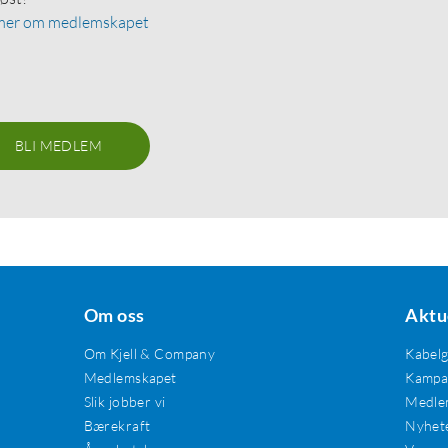
mer om medlemskapet
BLI MEDLEM
Om oss
Aktu
Om Kjell & Company
Kabel
Medlemskapet
Kampan
Slik jobber vi
Medle
Bærekraft
Nyhet