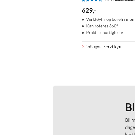
629
,
-
Verktøyfri og borefri mon
Kan roteres 360°
Praktisk hurtigfeste
Nettlager
:
Ikke på lager
B
Bli 
dage
kort