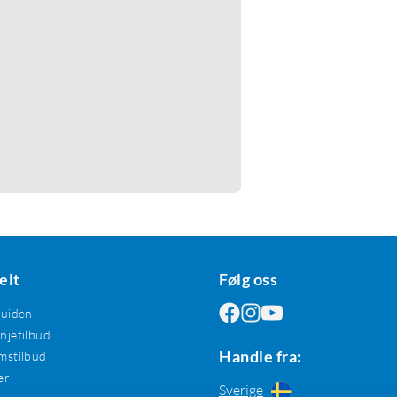
elt
Følg oss
guiden
jetilbud
Handle fra:
mstilbud
er
Sverige