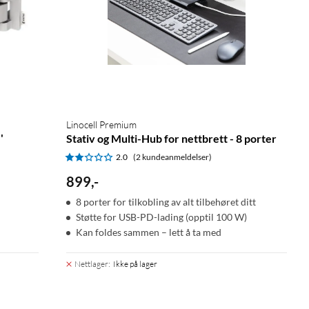
Linocell Premium
'
Stativ og Multi-Hub for nettbrett - 8 porter
2.0
(2 kundeanmeldelser)
899
,
-
8 porter for tilkobling av alt tilbehøret ditt
Støtte for USB-PD-lading (opptil 100 W)
Kan foldes sammen – lett å ta med
Nettlager
:
Ikke på lager