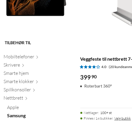
TILBEHØR TIL
Mobiltele
foner
Veggfeste til nettbrett 7
Skr
ivere
4.0
(20 kundeanme
Smarte hjem
399
90
Smarte kl
okker
Roterbart 360°
Spillkons
oller
Nett
brett
Apple
Nettlager
:
100+ st
Samsung
Finnes i 14 butikker.
Velg butikk