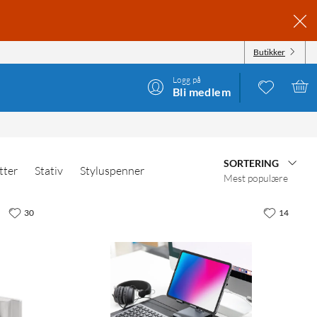
Butikker
Logg på
Bli medlem
SORTERING
tter
Stativ
Styluspenner
Mest populære
30
14