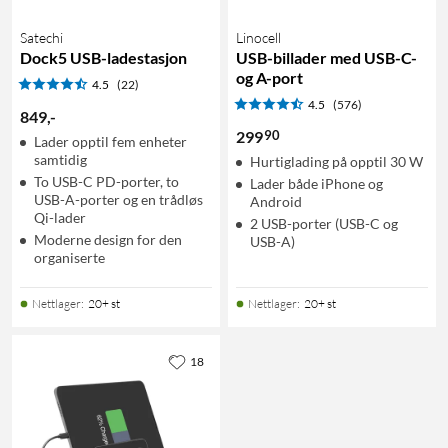
Satechi
Linocell
Dock5 USB-ladestasjon
USB-billader med USB-C-
og A-port
4.5
(22)
4.5
(576)
849
,
-
90
299
Lader opptil fem enheter
samtidig
Hurtiglading på opptil 30 W
To USB-C PD-porter, to
Lader både iPhone og
USB-A-porter og en trådløs
Android
Qi-lader
2 USB-porter (USB-C og
Moderne design for den
USB-A)
organiserte
Nettlager
:
20+ st
Nettlager
:
20+ st
18