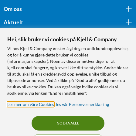
Om oss
Aktuelt
Hei, slik bruker vi cookies på Kjell & Company
Følg oss
Vi hos Kjell & Company ønsker å gi deg en unik kundeopplevelse,
og for å kunne gjøre dette bruker vi cookies
(informasjonskapsler). Noen av disse er nødvendige for at
kjell.com skal fungere, og krever ikke ditt samtykke. Andre bidrar
Handle fra:
til at du skal få en skreddersydd opplevelse, unike tilbud og
tilpassede annonser. Ved å klikke på "Godta alle" godkjenner du
Sverige
bruk av slike cookies. Du kan også velge hvilke cookies du vil
Norge
godkjenne, via lenken "Endre innstillinger".
Les mer om våre Cookies
,
les vår Personvernerklæring
GODTA ALLE