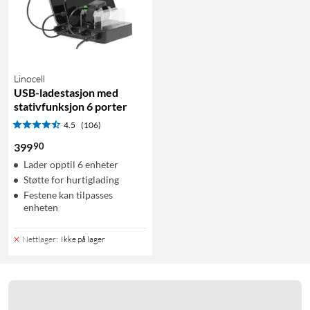
Linocell
USB-ladestasjon med
stativfunksjon 6 porter
4.5
(106)
90
399
Lader opptil 6 enheter
Støtte for hurtiglading
Festene kan tilpasses
enheten
Nettlager
:
Ikke på lager