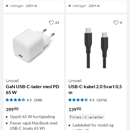
Nettlager
:
100+ st
Nettlager
:
100+ st
23
4
Linocell
Linocell
GaN USB-C-lader med PD
USB-C-kabel 2.0 Svart 0,5
65 W
m
4.5
(208)
4.5
(3376)
90
90
399
139
Opptil 65 W hurtiglading
Finnes i 8 varianter
Passer også MacBook med
Ladekabel for mobil og
USB-C (maks 65 W)