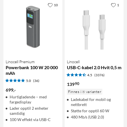
10
1
Linocell Premium
Linocell
Powerbank 100 W 20 000
USB-C-kabel 2.0 Hvit 0,5 m
mAh
4.5
(3376)
5.0
(36)
90
139
699
,
-
Finnes i 8 varianter
Hurtigladende – med
Ladekabel for mobil og
fargedisplay
nettbrett
Lader opptil 2 enheter
Støtte for opptil 60 W
samtidig
480 Mb/s (USB 2.0)
100 W effekt via USB-C