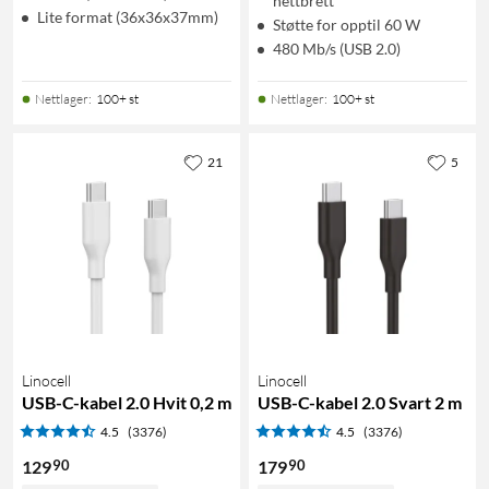
nettbrett
Lite format (36x36x37mm)
Støtte for opptil 60 W
480 Mb/s (USB 2.0)
Nettlager
:
100+ st
Nettlager
:
100+ st
21
5
Linocell
Linocell
USB-C-kabel 2.0 Hvit 0,2 m
USB-C-kabel 2.0 Svart 2 m
4.5
(3376)
4.5
(3376)
90
90
129
179