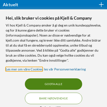
Aktuelt
Hei, slik bruker vi cookies på Kjell & Company
Følg oss
Vi hos Kjell & Company ønsker å gi deg en unik kundeopplevelse,
og for å kunne gjøre dette bruker vi cookies
(informasjonskapsler). Noen av disse er nødvendige for at
kjell.com skal fungere, og krever ikke ditt samtykke. Andre bidrar
Handle fra:
til at du skal få en skreddersydd opplevelse, unike tilbud og
tilpassede annonser. Ved å klikke på "Godta alle" godkjenner du
Sverige
bruk av slike cookies. Du kan også velge hvilke cookies du vil
Norge
godkjenne, via lenken "Endre innstillinger".
Les mer om våre Cookies
,
les vår Personvernerklæring
GODTA ALLE
BARE NØDVENDIGE
RÅD OG TILBEHØR TIL
HJEMMEELEKTRONIKK
Filtre