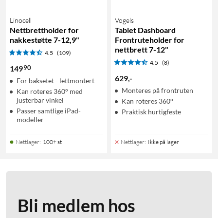
Linocell
Vogels
Nettbrettholder for
Tablet Dashboard
nakkestøtte 7-12,9"
Frontruteholder for
nettbrett 7-12"
4.5
(109)
4.5
(8)
90
149
629
,
-
For baksetet - lettmontert
Monteres på frontruten
Kan roteres 360° med
justerbar vinkel
Kan roteres 360°
Passer samtlige iPad-
Praktisk hurtigfeste
modeller
Nettlager
:
100+ st
Nettlager
:
Ikke på lager
Bli medlem hos