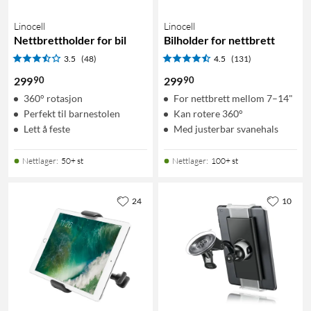
Linocell
Linocell
Nettbrettholder for bil
Bilholder for nettbrett
3.5
(48)
4.5
(131)
90
90
299
299
360° rotasjon
For nettbrett mellom 7–14"
Perfekt til barnestolen
Kan rotere 360°
Lett å feste
Med justerbar svanehals
Nettlager
:
50+ st
Nettlager
:
100+ st
24
10