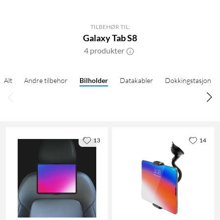
TILBEHØR TIL:
Galaxy Tab S8
4 produkter
Alt
Andre tilbehør
Bilholder
Datakabler
Dokkingstasjon
13
14