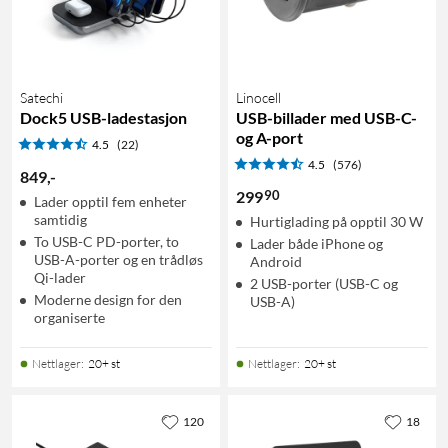
Satechi
Linocell
Dock5 USB-ladestasjon
USB-billader med USB-C-
og A-port
4.5
(22)
4.5
(576)
849
,
-
90
299
Lader opptil fem enheter
samtidig
Hurtiglading på opptil 30 W
To USB-C PD-porter, to
Lader både iPhone og
USB-A-porter og en trådløs
Android
Qi-lader
2 USB-porter (USB-C og
Moderne design for den
USB-A)
organiserte
Nettlager
:
20+ st
Nettlager
:
20+ st
120
18