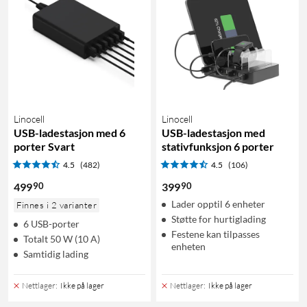
Linocell
Linocell
USB-ladestasjon med 6
USB-ladestasjon med
porter Svart
stativfunksjon 6 porter
4.5
(482)
4.5
(106)
90
90
499
399
Lader opptil 6 enheter
Finnes i 2 varianter
Støtte for hurtiglading
6 USB-porter
Festene kan tilpasses
Totalt 50 W (10 A)
enheten
Samtidig lading
Nettlager
:
Ikke på lager
Nettlager
:
Ikke på lager