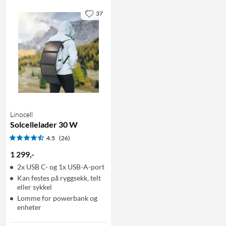
37
Linocell
Solcellelader 30 W
4.5
(26)
1 299
,
-
2x USB C- og 1x USB-A-port
Kan festes på ryggsekk, telt
eller sykkel
Lomme for powerbank og
enheter