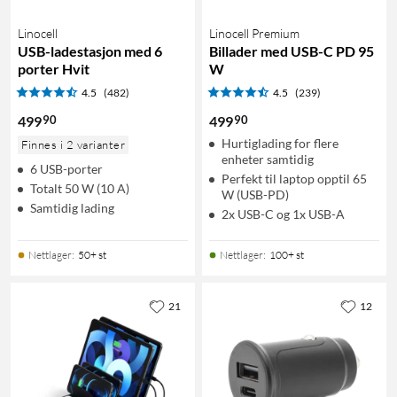
Linocell
Linocell Premium
USB-ladestasjon med 6
Billader med USB-C PD 95
porter Hvit
W
4.5
(482)
4.5
(239)
90
90
499
499
Hurtiglading for flere
Finnes i 2 varianter
enheter samtidig
6 USB-porter
Perfekt til laptop opptil 65
Totalt 50 W (10 A)
W (USB-PD)
Samtidig lading
2x USB-C og 1x USB-A
Nettlager
:
50+ st
Nettlager
:
100+ st
21
12