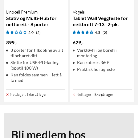
Linocell Premium
Vogels
Stativ og Multi-Hub for
Tablet Wall Veggfeste for
nettbrett - 8 porter
nettbrett 7-13" 2-pk.
2.0
(2)
4.5
(2)
899
,
-
629
,
-
8 porter for tilkobling av alt
Verktøyfri og borefri
tilbehøret ditt
montering
Støtte for USB-PD-lading
Kan roteres 360°
(opptil 100 W)
Praktisk hurtigfeste
Kan foldes sammen – lett å
ta med
Nettlager
:
Ikke på lager
Nettlager
:
Ikke på lager
Bli medlem hos