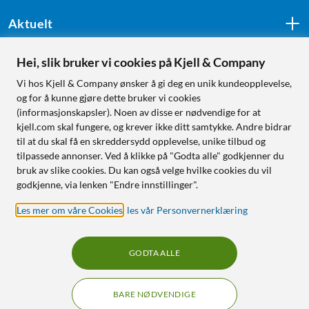
Aktuelt
Hei, slik bruker vi cookies på Kjell & Company
Følg oss
Vi hos Kjell & Company ønsker å gi deg en unik kundeopplevelse,
og for å kunne gjøre dette bruker vi cookies
(informasjonskapsler). Noen av disse er nødvendige for at
kjell.com skal fungere, og krever ikke ditt samtykke. Andre bidrar
Handle fra:
til at du skal få en skreddersydd opplevelse, unike tilbud og
tilpassede annonser. Ved å klikke på "Godta alle" godkjenner du
Sverige
bruk av slike cookies. Du kan også velge hvilke cookies du vil
Norge
godkjenne, via lenken "Endre innstillinger".
Les mer om våre Cookies
,
les vår Personvernerklæring
GODTA ALLE
BARE NØDVENDIGE
RÅD OG TILBEHØR TIL