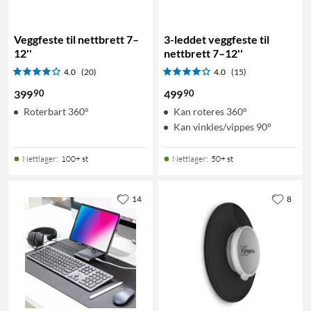
Veggfeste til nettbrett 7–
3-leddet veggfeste til
12''
nettbrett 7–12''
4.0
(20)
4.0
(15)
90
90
399
499
Roterbart 360°
Kan roteres 360°
Kan vinkles/vippes 90°
Nettlager
:
100+ st
Nettlager
:
50+ st
14
8