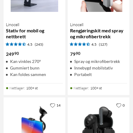
Linocell
Linocell
Stativ for mobil og
Rengjøringskit med spray
nettbrett
og mikrofibertrekk
4.5
(245)
4.5
(127)
90
90
249
79
Kan vinkles 270°
Spray og mikrofibertrekk
Gummiert bunn
Innebygd mobilstativ
Kan foldes sammen
Portabelt
Nettlager
:
100+ st
Nettlager
:
100+ st
14
0