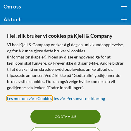
Om oss
Aktuelt
Hei, slik bruker vi cookies på Kjell & Company
Følg oss
Vi hos Kjell & Company ønsker å gi deg en unik kundeopplevelse,
og for å kunne gjøre dette bruker vi cookies
(informasjonskapsler). Noen av disse er nødvendige for at
kjell.com skal fungere, og krever ikke ditt samtykke. Andre bidrar
Handle fra:
til at du skal få en skreddersydd opplevelse, unike tilbud og
tilpassede annonser. Ved å klikke på "Godta alle" godkjenner du
Sverige
bruk av slike cookies. Du kan også velge hvilke cookies du vil
Norge
godkjenne, via lenken "Endre innstillinger".
Les mer om våre Cookies
,
les vår Personvernerklæring
GODTA ALLE