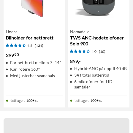
Linocell
Nomadelic
Bilholder for nettbrett
TWS ANC-hodetelefoner
Solo 900
4.5
(131)
4.0
(10)
90
299
899
,
-
For nettbrett mellom 7–14"
Hybrid-ANC på opptil 40 dB
Kan rotere 360°
34 t total batteritid
Med justerbar svanehals
6 mikrofoner for HD-
samtaler
Nettlager
:
100+ st
Nettlager
:
100+ st