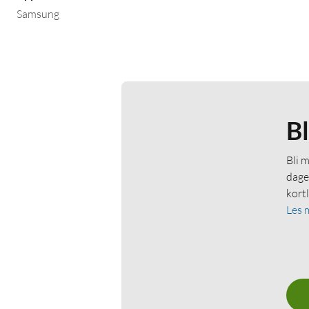
Samsung
B
Bli 
dage
kort
Les 