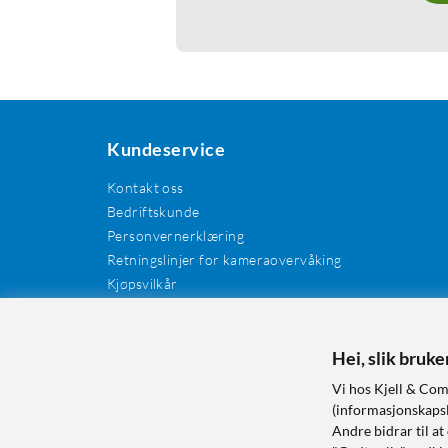
Kundeservice
Kontakt oss
Bedriftskunde
Personvernerklæring
Retningslinjer for kameraovervåking
Kjøpsvilkår
EE-avfall
Cookies / informasjonskapsler
Kundeanmeldelser
Hei, slik bruk
Manualer og drivere
Vi hos Kjell & Com
Retur og reklamasjon
(informasjonskapsle
Andre bidrar til at