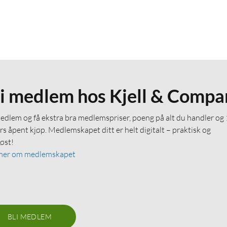
li medlem hos Kjell & Compa
medlem og få ekstra bra medlemspriser, poeng på alt du handler og
rs åpent kjøp. Medlemskapet ditt er helt digitalt – praktisk og
løst!
mer om medlemskapet
BLI MEDLEM