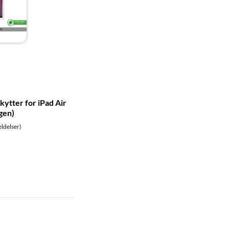
ytter for iPad Air
 gen)
ldelser)