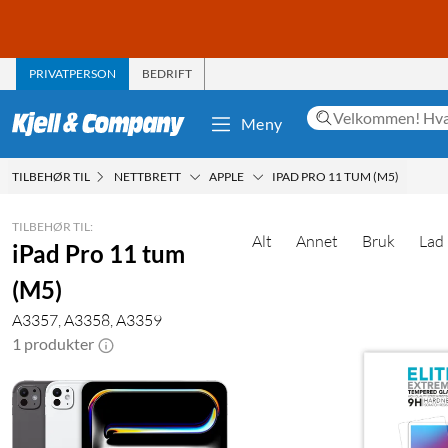
PRIVATPERSON
BEDRIFT
Meny
TILBEHØR TIL
NETTBRETT
APPLE
IPAD PRO 11 TUM (M5)
TILBEHØR TIL:
Alt
Annet
Bruk
Lad
iPad Pro 11 tum
(M5)
A3357, A3358, A3359
1 produkter