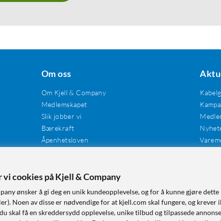
Om oss
Aktu
Om Kjell & Company
Kabel
Medlemskapet
Kampan
Slik jobber vi
Medle
Bærekraft
Nyhet
Åpenhetsloven
Varem
Karriere
Våre butikker
Tilgjengelighet
er vi cookies på Kjell & Company
pany ønsker å gi deg en unik kundeopplevelse, og for å kunne gjøre dette 
r). Noen av disse er nødvendige for at kjell.com skal fungere, og krever i
 du skal få en skreddersydd opplevelse, unike tilbud og tilpassede annonse