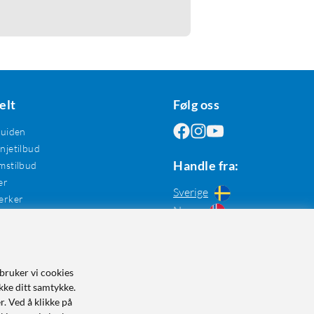
elt
Følg oss
guiden
jetilbud
Handle fra:
mstilbud
er
Sverige
erker
Norge
bruker vi cookies
kke ditt samtykke.
r. Ved å klikke på