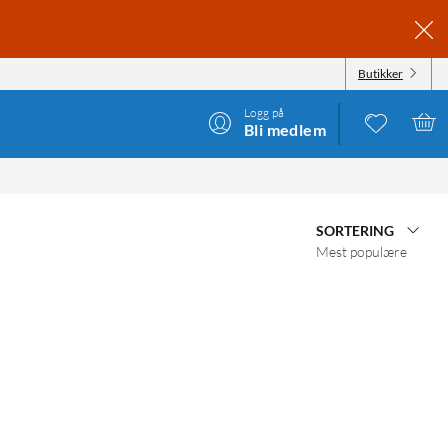
Butikker
Logg på
Bli medlem
SORTERING
Mest populære