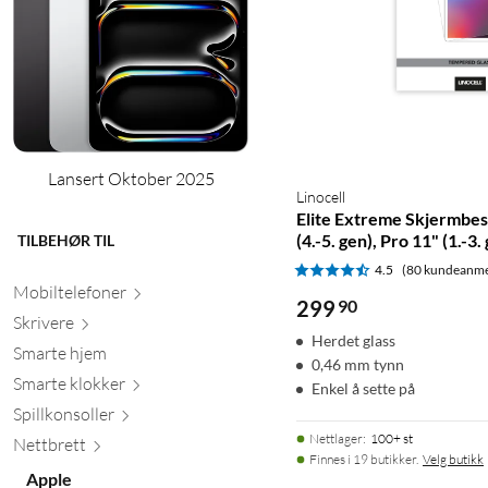
Lansert Oktober 2025
Linocell
Elite Extreme Skjermbesk
(4.-5. gen), Pro 11" (1.-3.
TILBEHØR TIL
4.5
(80 kundeanme
Mobiltele
foner
299
90
Skr
ivere
Herdet glass
Smarte hjem
0,46 mm tynn
Smarte kl
okker
Enkel å sette på
Spillkons
oller
Nettlager
:
100+ st
Nett
brett
Finnes i 19 butikker.
Velg butikk
Apple