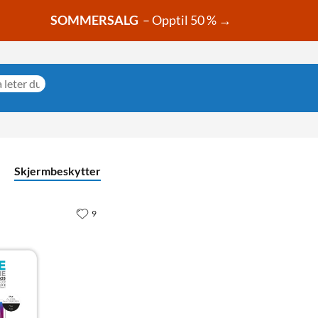
SOMMERSALG
– Opptil 50 % →
Skjermbeskytter
9