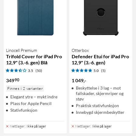
Linocell Premium
Otterbox
Trifold Cover for iPad Pro
Defender Etui for iPad Pro
12,9" (3.-6. gen) Blå
12,9" (3.-6. gen)
3.5
(50)
5.0
(5)
90
349
1 049
,
-
Beskyttelse i 3 lag – mot
Finnes i 2 varianter
fallskader, skjermriper og
Elegant ytre – mykt indre
støv
Plass for Apple Pencil
Praktisk stativfunksjon
Stativfunksjon
Innebygd skjermbeskytter
Nettlager
:
Ikke på lager
Nettlager
:
Ikke på lager