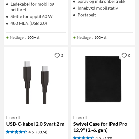
Spray og mikrofibertrekk
Ladekabel for mobil og
Innebygd mobilstativ
nettbrett
Portabelt
Støtte for opptil 60 W
480 Mb/s (USB 2.0)
Nettlager
:
100+ st
Nettlager
:
100+ st
5
0
Linocell
Linocell
USB-C-kabel 2.0 Svart 2 m
Swivel Case for iPad Pro
12,9" (3.-6. gen)
4.5
(3374)
4.5
(102)