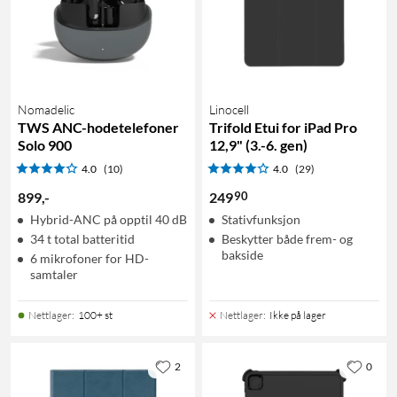
Nomadelic
Linocell
TWS ANC-hodetelefoner
Trifold Etui for iPad Pro
Solo 900
12,9" (3.-6. gen)
4.0
(10)
4.0
(29)
90
899
,
-
249
Hybrid-ANC på opptil 40 dB
Stativfunksjon
34 t total batteritid
Beskytter både frem- og
bakside
6 mikrofoner for HD-
samtaler
Nettlager
:
100+ st
Nettlager
:
Ikke på lager
2
0