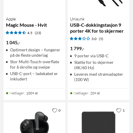
Apple
Unisynk
Magic Mouse - Hvit
USB-C-dokkingstasjon 9
porter 4K for to skjermer
4.5
(23)
3.0
(5)
1 045
,
-
1 799
,
-
Optimert design – fungerer
på de fleste underlag
9 porter via USB-C
Stor Multi-Touch-overflate
Støtte for to skjermer
for å skrolle og sveipe
(4K/60 Hz)
USB-C-port – ladekabel er
Leveres med strømadapter
inkludert
(100 W)
Nettlager
:
100+ st
Nettlager
:
20+ st
0
1