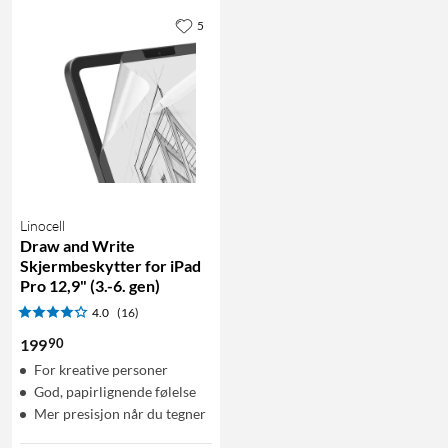
5
Linocell
Draw and Write
Skjermbeskytter for iPad
Pro 12,9" (3.-6. gen)
4.0
(16)
90
199
For kreative personer
God, papirlignende følelse
Mer presisjon når du tegner