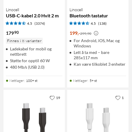
Linocell
Linocell
USB-C-kabel 2.0 Hvit 2 m
Bluetooth tastatur
4.5
(3374)
4.5
(138)
90
179
199
,
-
299,90
For Android, iOS, Mac og
Finnes i 8 varianter
Windows
Ladekabel for mobil og
Lett å ta med – bare
nettbrett
285x117 mm
Støtte for opptil 60 W
Kan være tilkoblet 3 enheter
480 Mb/s (USB 2.0)
Nettlager
:
100+ st
Nettlager
:
5+ st
19
1