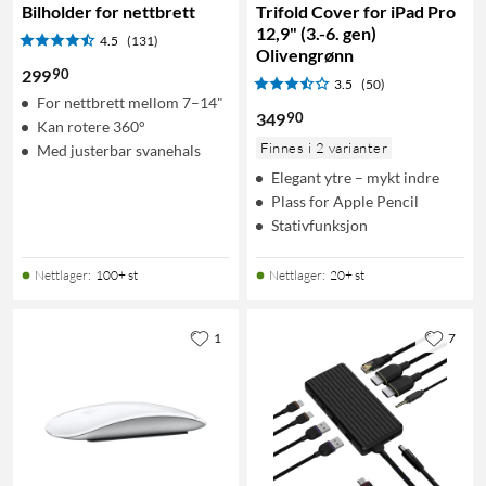
Bilholder for nettbrett
Trifold Cover for iPad Pro
12,9" (3.-6. gen)
4.5
(131)
Olivengrønn
90
299
3.5
(50)
For nettbrett mellom 7–14"
90
349
Kan rotere 360°
Finnes i 2 varianter
Med justerbar svanehals
Elegant ytre – mykt indre
Plass for Apple Pencil
Stativfunksjon
Nettlager
:
100+ st
Nettlager
:
20+ st
1
7