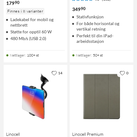
90
179
90
349
Finnes i 8 varianter
Stativfunksjon
Ladekabel for mobil og
For både horisontal og
nettbrett
vertikal retning
Støtte for opptil 60 W
Perfekt til din iPad-
480 Mb/s (USB 2.0)
arbeidsstasjon
Nettlager
:
100+ st
Nettlager
:
50+ st
14
0
Linocell
Linocell Premium