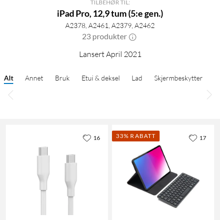
TILBEHØR TIL:
iPad Pro, 12,9 tum (5:e gen.)
A2378, A2461, A2379, A2462
23 produkter
Lansert April 2021
Alt
Annet
Bruk
Etui & deksel
Lad
Skjermbeskytter
33% RABATT
16
17