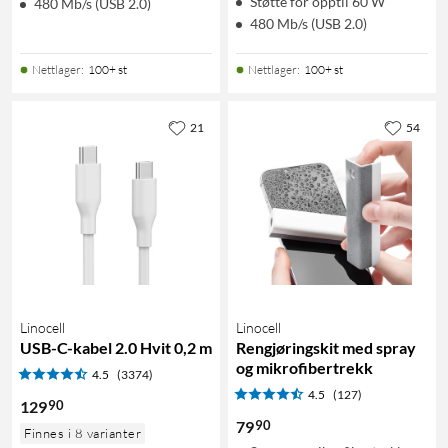
Støtte for opptil 60 W
480 Mb/s (USB 2.0)
480 Mb/s (USB 2.0)
Nettlager
:
100+ st
Nettlager
:
100+ st
21
54
Linocell
Linocell
USB-C-kabel 2.0 Hvit 0,2 m
Rengjøringskit med spray
og mikrofibertrekk
4.5
(3374)
4.5
(127)
90
129
90
79
Finnes i 8 varianter