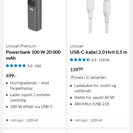
Linocell Premium
Linocell
Powerbank 100 W 20 000
USB-C-kabel 2.0 Hvit 0,5 m
mAh
4.5
(3374)
5.0
(36)
90
139
699
,
-
Finnes i 8 varianter
Hurtigladende – med
Ladekabel for mobil og
fargedisplay
nettbrett
Lader opptil 2 enheter
Støtte for opptil 60 W
samtidig
480 Mb/s (USB 2.0)
100 W effekt via USB-C
Nettlager
:
100+ st
Nettlager
:
100+ st