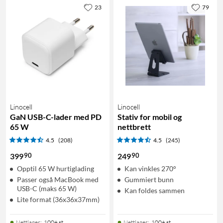
23
79
Linocell
Linocell
GaN USB-C-lader med PD
Stativ for mobil og
65 W
nettbrett
4.5
(208)
4.5
(245)
90
90
399
249
Opptil 65 W hurtiglading
Kan vinkles 270°
Passer også MacBook med
Gummiert bunn
USB-C (maks 65 W)
Kan foldes sammen
Lite format (36x36x37mm)
Nettlager
:
100+ st
Nettlager
:
100+ st