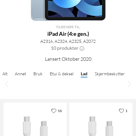
TILBEHØR TIL:
iPad Air (4:e gen.)
A2316, A2324, A2325, A2072
10 produkter
Lansert Oktober 2020
Alt
Annet
Bruk
Etui & deksel
Lad
Skjermbeskytter
16
1