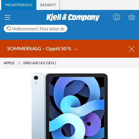
PRIVATPERSON
BEDRIFT
SOMMERSALG – Opptil 50 %
→
APPLE
IPAD AIR (4:E GEN.)