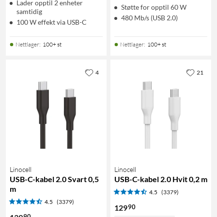
Lader opptil 2 enheter
Støtte for opptil 60 W
samtidig
480 Mb/s (USB 2.0)
100 W effekt via USB-C
Nettlager
:
100+ st
Nettlager
:
100+ st
4
21
Linocell
Linocell
USB-C-kabel 2.0 Svart 0,5
USB-C-kabel 2.0 Hvit 0,2 m
m
4.5
(3379)
4.5
(3379)
90
129
90