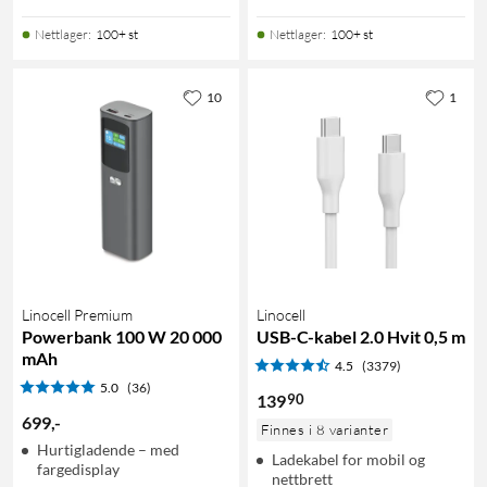
Nettlager
:
100+ st
Nettlager
:
100+ st
10
1
Linocell Premium
Linocell
Powerbank 100 W 20 000
USB-C-kabel 2.0 Hvit 0,5 m
mAh
4.5
(3379)
5.0
(36)
90
139
699
,
-
Finnes i 8 varianter
Hurtigladende – med
Ladekabel for mobil og
fargedisplay
nettbrett