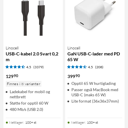
Linocell
Linocell
USB-C-kabel 2.0 Svart 0,2
GaN USB-C-lader med PD
m
65 W
4.5
(3379)
4.5
(208)
90
90
129
399
Opptil 65 W hurtiglading
Finnes i 8 varianter
Passer også MacBook med
Ladekabel for mobil og
USB-C (maks 65 W)
nettbrett
Lite format (36x36x37mm)
Støtte for opptil 60 W
480 Mb/s (USB 2.0)
Nettlager
:
100+ st
Nettlager
:
100+ st