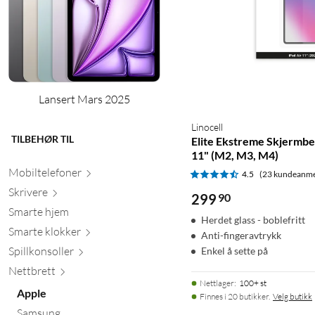
Lansert Mars 2025
Linocell
TILBEHØR TIL
Elite Ekstreme Skjermbes
11" (M2, M3, M4)
Mobiltele
foner
4.5
(23 kundeanme
Skr
ivere
299
90
Smarte hjem
Herdet glass - boblefritt
Smarte kl
okker
Anti-fingeravtrykk
Spillkons
oller
Enkel å sette på
Nett
brett
Nettlager
:
100+ st
Apple
Finnes i 20 butikker.
Velg butikk
Samsung