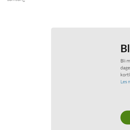
B
Bli 
dage
kort
Les 