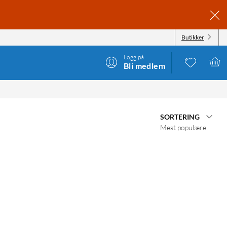
Butikker
Logg på
Bli medlem
SORTERING
Mest populære