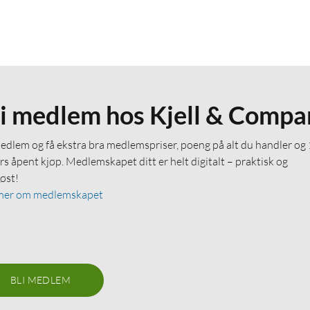
li medlem hos Kjell & Compa
medlem og få ekstra bra medlemspriser, poeng på alt du handler og
rs åpent kjøp. Medlemskapet ditt er helt digitalt – praktisk og
løst!
mer om medlemskapet
BLI MEDLEM