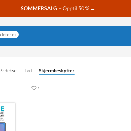
SOMMERSALG
– Opptil 50 % →
 & deksel
Lad
Skjermbeskytter
1