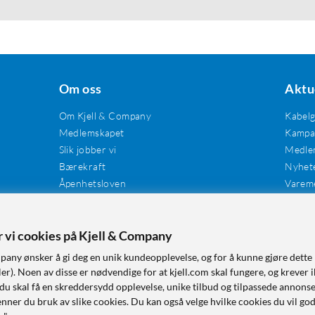
Om oss
Aktu
Om Kjell & Company
Kabel
Medlemskapet
Kampan
Slik jobber vi
Medle
Bærekraft
Nyhet
Åpenhetsloven
Varem
Karriere
Våre butikker
Tilgjengelighet
er vi cookies på Kjell & Company
pany ønsker å gi deg en unik kundeopplevelse, og for å kunne gjøre dette 
r). Noen av disse er nødvendige for at kjell.com skal fungere, og krever i
 du skal få en skreddersydd opplevelse, unike tilbud og tilpassede annonse
nner du bruk av slike cookies. Du kan også velge hvilke cookies du vil go