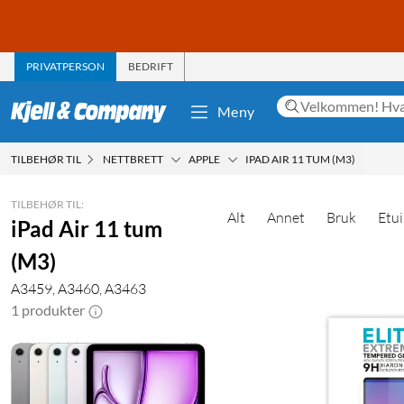
PRIVATPERSON
BEDRIFT
Meny
TILBEHØR TIL
NETTBRETT
APPLE
IPAD AIR 11 TUM (M3)
TILBEHØR TIL:
Alt
Annet
Bruk
Etui
iPad Air 11 tum
(M3)
A3459, A3460, A3463
1 produkter