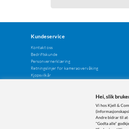
Kundeservice
Kontakt oss
Bedriftskunde
Personvernerklæring
Retningslinjer for kameraovervåking
Kjøpsvilkår
EE-avfall
Cookies / informasjonskapsler
Kundeanmeldelser
Hei, slik bruk
Manualer og drivere
Vi hos Kjell & Com
Retur og reklamasjon
(informasjonskapsle
Andre bidrar til at
"Godta alle" godkje