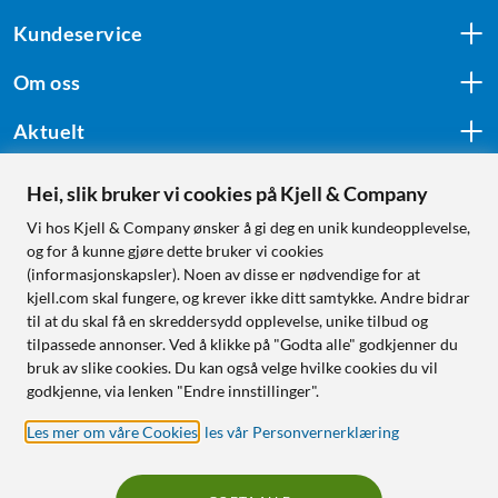
Kundeservice
Om oss
Aktuelt
Hei, slik bruker vi cookies på Kjell & Company
Følg oss
Vi hos Kjell & Company ønsker å gi deg en unik kundeopplevelse,
og for å kunne gjøre dette bruker vi cookies
(informasjonskapsler). Noen av disse er nødvendige for at
kjell.com skal fungere, og krever ikke ditt samtykke. Andre bidrar
Handle fra:
til at du skal få en skreddersydd opplevelse, unike tilbud og
tilpassede annonser. Ved å klikke på "Godta alle" godkjenner du
Sverige
bruk av slike cookies. Du kan også velge hvilke cookies du vil
Norge
godkjenne, via lenken "Endre innstillinger".
Les mer om våre Cookies
,
les vår Personvernerklæring