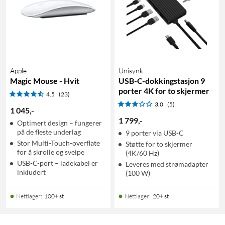
Apple
Unisynk
Magic Mouse - Hvit
USB-C-dokkingstasjon 9
porter 4K for to skjermer
4.5
(23)
3.0
(5)
1 045
,
-
1 799
,
-
Optimert design – fungerer
på de fleste underlag
9 porter via USB-C
Stor Multi-Touch-overflate
Støtte for to skjermer
for å skrolle og sveipe
(4K/60 Hz)
USB-C-port – ladekabel er
Leveres med strømadapter
inkludert
(100 W)
Nettlager
:
100+ st
Nettlager
:
20+ st