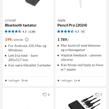
Linocell
Apple
Bluetooth tastatur
Pencil Pro (2024)
4.5
(138)
4.5
(4)
199
,
-
1 789
,
-
299,90
Mer kontroll med klemme-
For Android, iOS, Mac og
og vribevegelser
Windows
Haptisk feedback – pennen
Lett å ta med – bare
vibrerer
285x117 mm
Kan finnes ved hjelp av Hvor
Kan være tilkoblet 3 enheter
er?-appen
Nettlager
:
5+ st
Nettlager
:
1+ st
1
7